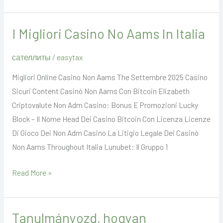
I Migliori Casino No Aams In Italia
I
Migliori
сателлиты
/
easytax
Casino
No
Migliori Online Casino Non Aams The Settembre 2025 Casino
Aams
Sicuri Content Casinò Non Aams Con Bitcoin Elizabeth
In
Criptovalute Non Adm Casino: Bonus E Promozioni Lucky
Italia
Block – Il Nome Head Dei Casino Bitcoin Con Licenza Licenze
Di Gioco Dei Non Adm Casino La Litigio Legale Dei Casinò
Non Aams Throughout Italia Lunubet: Il Gruppo 1
Read More »
Tanulmányozd, hogyan
Tanulmányozd,