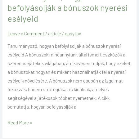
hogyan
befolyásolják a bónuszok nyerési
befolyásolják
esélyeid
a
bónuszok
Leave a Comment
/
article
/
easytax
nyerési
Tanulmányozd, hogyan befolyásolják a bónuszok nyerési
esélyeid
esélyeid A bónuszok mindannyiunk által ismert eszközök a
szerencsejátékok világában, ám kevesen tudják, hogy ezeket
a bónuszokat hogyan és miként használhatják fel a nyerési
esélyeik növelésére. A bónuszok nem csupán az izgalmat
fokozzák, hanem stratégiákat is kínálnak, amelyek
segítségével a játékosok többet nyerhetnek. A cikk
bemutatja, hogyan befolyásolják a
Read More »