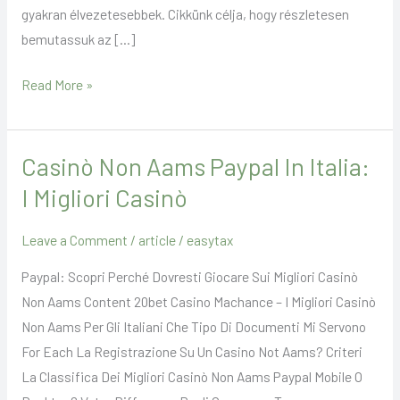
gyakran élvezetesebbek. Cikkünk célja, hogy részletesen
bemutassuk az […]
Read More »
Casinò Non Aams Paypal In Italia:
Casinò
Non
I Migliori Casinò
Aams
Paypal
Leave a Comment
/
article
/
easytax
In
Paypal: Scopri Perché Dovresti Giocare Sui Migliori Casinò
Italia:
Non Aams Content 20bet Casino Machance – I Migliori Casinò
I
Non Aams Per Gli Italiani Che Tipo Di Documenti Mi Servono
Migliori
For Each La Registrazione Su Un Casino Not Aams? Criteri
Casinò
La Classifica Dei Migliori Casinò Non Aams Paypal Mobile O