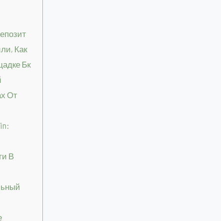
Депозит
ли, Как
щадке Бк
й
ах От
in:
ги В
льный
е