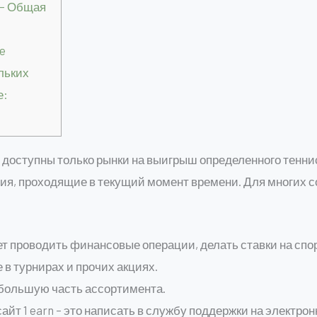
 – Общая
he
льких
е:
 доступны только рынки на выигрыш определенного теннис
ия, проходящие в текущий момент времени. Для многих
т проводить финансовые операции, делать ставки на спорт
 в турнирах и прочих акциях.
 большую часть ассортимента.
айт 1 earn – это написать в службу поддержки на электронн