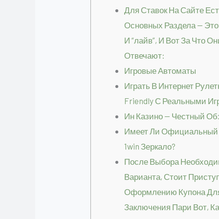
Для Ставок На Сайте Ес
Основных Раздела — Это
И “лайв”, И Вот За Что Он
Отвечают:
Игровые Автоматы
Играть В Интернет Рулетк
Friendly С Реальными И
Ин Казино — Честный Об
Имеет Ли Официальный
1win Зеркало?
После Выбора Необходи
Варианта, Стоит Присту
Оформлению Купона Дл
Заключения Пари Вот, Ка