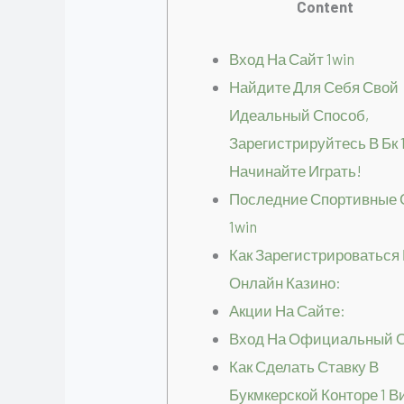
Content
Вход На Сайт 1win
Найдите Для Себя Свой
Идеальный Способ,
Зарегистрируйтесь В Бк 1
Начинайте Играть!
Последние Спортивные
1win
Как Зарегистрироваться
Онлайн Казино:
Акции На Сайте:
Вход На Официальный С
Как Сделать Ставку В
Букмкерской Конторе 1 В