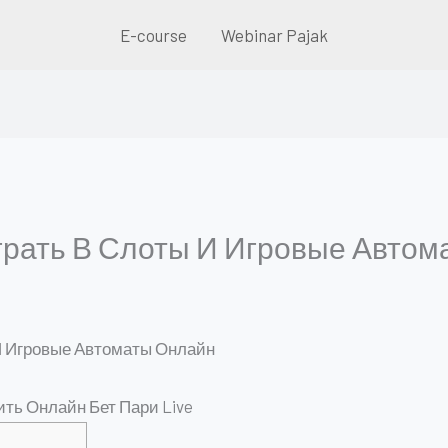
E-course
Webinar Pajak
Играть В Слоты И Игровые Авто
 И Игровые Автоматы Онлайн
ить Онлайн Бет Пари Live