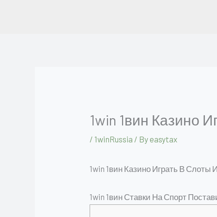
Skip
to
content
1win 1вин Казино 
/
1winRussia
/ By
easytax
1win 1вин Казино Играть В Слоты
1win 1вин Ставки На Спорт Постав