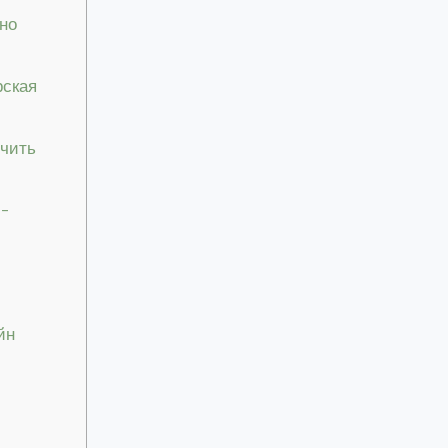
ино
рская
учить
 –
йн