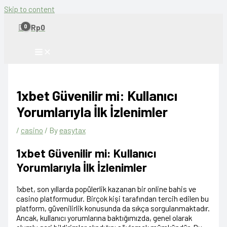
Skip to content
Rp
0
1xbet Güvenilir mi: Kullanıcı
Yorumlarıyla İlk İzlenimler
/
casino
/ By
easytax
1xbet Güvenilir mi: Kullanıcı
Yorumlarıyla İlk İzlenimler
1xbet, son yıllarda popülerlik kazanan bir online bahis ve
casino platformudur. Birçok kişi tarafından tercih edilen bu
platform, güvenilirlik konusunda da sıkça sorgulanmaktadır.
Ancak, kullanıcı yorumlarına baktığımızda, genel olarak