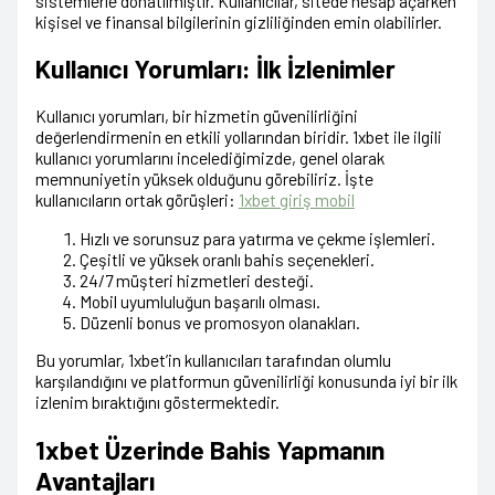
sistemlerle donatılmıştır. Kullanıcılar, sitede hesap açarken
kişisel ve finansal bilgilerinin gizliliğinden emin olabilirler.
Kullanıcı Yorumları: İlk İzlenimler
Kullanıcı yorumları, bir hizmetin güvenilirliğini
değerlendirmenin en etkili yollarından biridir. 1xbet ile ilgili
kullanıcı yorumlarını incelediğimizde, genel olarak
memnuniyetin yüksek olduğunu görebiliriz. İşte
kullanıcıların ortak görüşleri:
1xbet giriş mobil
Hızlı ve sorunsuz para yatırma ve çekme işlemleri.
Çeşitli ve yüksek oranlı bahis seçenekleri.
24/7 müşteri hizmetleri desteği.
Mobil uyumluluğun başarılı olması.
Düzenli bonus ve promosyon olanakları.
Bu yorumlar, 1xbet’in kullanıcıları tarafından olumlu
karşılandığını ve platformun güvenilirliği konusunda iyi bir ilk
izlenim bıraktığını göstermektedir.
1xbet Üzerinde Bahis Yapmanın
Avantajları