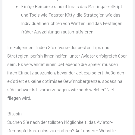
Einige Beispiele sind oftmals das Martingale-Skript
und Tools wie Toaster Kitty, die Strategien wie das
Individuell herrichten von Wetten und das Festlegen
früher Auszahlungen automatisieren.
Im Folgenden finden Sie diverse der besten Tips und
Strategien, perish Ihnen helfen, unter Aviator erfolgreich über
sein. Es verwendet einen Jet ebenso die Spieler müssen
ihren Einsatz auszahlen, bevor der Jet explodiert. Außerdem
existiert es keine optimisée Gewinnobergrenze, sodass ha
sido schwer ist, vorherzusagen, wie hoch welcher” “Jet
fliegen wird.
Bitcoin
Suchen Sie nach der tollsten Möglichkeit, das Aviator-
Demospiel kostenlos zu erfahren? Auf unserer Website