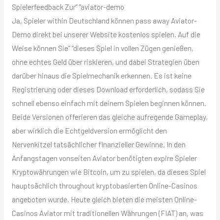
Spielerfeedback Zur” “aviator-demo
Ja, Spieler within Deutschland können pass away Aviator-
Demo direkt bei unserer Website kostenlos spielen. Auf die
Weise können Sie” “dieses Spiel in vollen Zügen genießen,
ohne echtes Geld über riskieren, und dabei Strategien üben
darüber hinaus die Spielmechanik erkennen. Es ist keine
Registrierung oder dieses Download erforderlich, sodass Sie
schnell ebenso einfach mit deinem Spielen beginnen können.
Beide Versionen offerieren das gleiche aufregende Gameplay,
aber wirklich die Echtgeldversion ermöglicht den
Nervenkitzel tatsächlicher finanzieller Gewinne. In den
Anfangstagen vonseiten Aviator benötigten expire Spieler
Kryptowährungen wie Bitcoin, um zu spielen, da dieses Spiel
hauptsächlich throughout kryptobasierten Online-Casinos
angeboten wurde. Heute gleich bieten die meisten Online-
Casinos Aviator mit traditionellen Währungen (FIAT) an, was