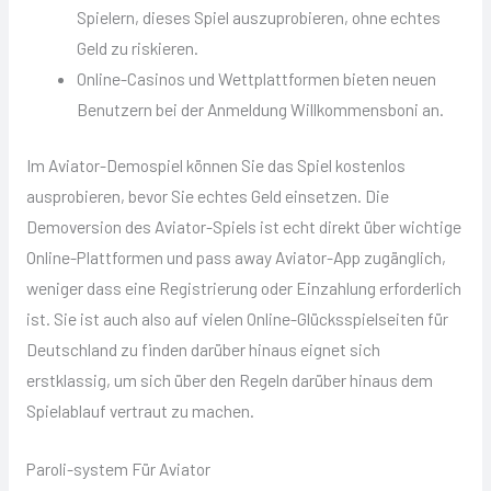
Spielern, dieses Spiel auszuprobieren, ohne echtes
Geld zu riskieren.
Online-Casinos und Wettplattformen bieten neuen
Benutzern bei der Anmeldung Willkommensboni an.
Im Aviator-Demospiel können Sie das Spiel kostenlos
ausprobieren, bevor Sie echtes Geld einsetzen. Die
Demoversion des Aviator-Spiels ist echt direkt über wichtige
Online-Plattformen und pass away Aviator-App zugänglich,
weniger dass eine Registrierung oder Einzahlung erforderlich
ist. Sie ist auch also auf vielen Online-Glücksspielseiten für
Deutschland zu finden darüber hinaus eignet sich
erstklassig, um sich über den Regeln darüber hinaus dem
Spielablauf vertraut zu machen.
Paroli-system Für Aviator