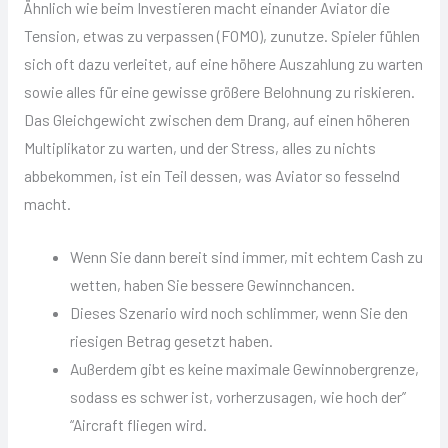
Ähnlich wie beim Investieren macht einander Aviator die
Tension, etwas zu verpassen (FOMO), zunutze. Spieler fühlen
sich oft dazu verleitet, auf eine höhere Auszahlung zu warten
sowie alles für eine gewisse größere Belohnung zu riskieren.
Das Gleichgewicht zwischen dem Drang, auf einen höheren
Multiplikator zu warten, und der Stress, alles zu nichts
abbekommen, ist ein Teil dessen, was Aviator so fesselnd
macht.
Wenn Sie dann bereit sind immer, mit echtem Cash zu
wetten, haben Sie bessere Gewinnchancen.
Dieses Szenario wird noch schlimmer, wenn Sie den
riesigen Betrag gesetzt haben.
Außerdem gibt es keine maximale Gewinnobergrenze,
sodass es schwer ist, vorherzusagen, wie hoch der”
“Aircraft fliegen wird.