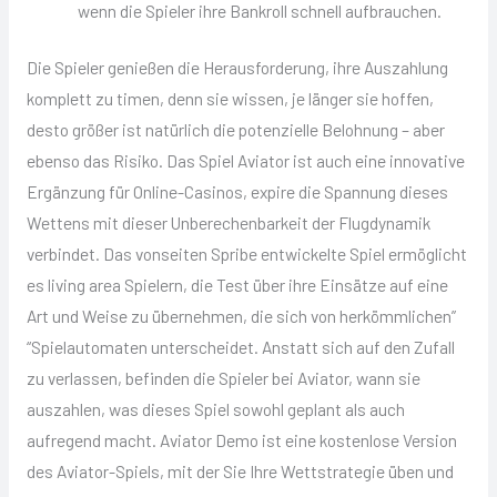
wenn die Spieler ihre Bankroll schnell aufbrauchen.
Die Spieler genießen die Herausforderung, ihre Auszahlung
komplett zu timen, denn sie wissen, je länger sie hoffen,
desto größer ist natürlich die potenzielle Belohnung – aber
ebenso das Risiko. Das Spiel Aviator ist auch eine innovative
Ergänzung für Online-Casinos, expire die Spannung dieses
Wettens mit dieser Unberechenbarkeit der Flugdynamik
verbindet. Das vonseiten Spribe entwickelte Spiel ermöglicht
es living area Spielern, die Test über ihre Einsätze auf eine
Art und Weise zu übernehmen, die sich von herkömmlichen”
“Spielautomaten unterscheidet. Anstatt sich auf den Zufall
zu verlassen, befinden die Spieler bei Aviator, wann sie
auszahlen, was dieses Spiel sowohl geplant als auch
aufregend macht. Aviator Demo ist eine kostenlose Version
des Aviator-Spiels, mit der Sie Ihre Wettstrategie üben und