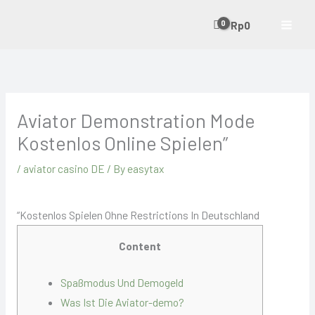
Skip
Rp
0
to
content
Aviator Demonstration Mode
Kostenlos Online Spielen”
/
aviator casino DE
/ By
easytax
“Kostenlos Spielen Ohne Restrictions In Deutschland
Content
Spaßmodus Und Demogeld
Was Ist Die Aviator-demo?