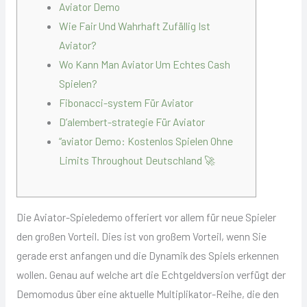
Aviator Demo
Wie Fair Und Wahrhaft Zufällig Ist
Aviator?
Wo Kann Man Aviator Um Echtes Cash
Spielen?
Fibonacci-system Für Aviator
D’alembert-strategie Für Aviator
“aviator Demo: Kostenlos Spielen Ohne
Limits Throughout Deutschland 🚀
Die Aviator-Spieledemo offeriert vor allem für neue Spieler
den großen Vorteil. Dies ist von großem Vorteil, wenn Sie
gerade erst anfangen und die Dynamik des Spiels erkennen
wollen. Genau auf welche art die Echtgeldversion verfügt der
Demomodus über eine aktuelle Multiplikator-Reihe, die den