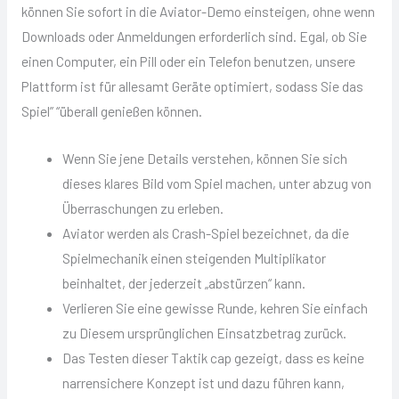
können Sie sofort in die Aviator-Demo einsteigen, ohne wenn
Downloads oder Anmeldungen erforderlich sind. Egal, ob Sie
einen Computer, ein Pill oder ein Telefon benutzen, unsere
Plattform ist für allesamt Geräte optimiert, sodass Sie das
Spiel” “überall genießen können.
Wenn Sie jene Details verstehen, können Sie sich
dieses klares Bild vom Spiel machen, unter abzug von
Überraschungen zu erleben.
Aviator werden als Crash-Spiel bezeichnet, da die
Spielmechanik einen steigenden Multiplikator
beinhaltet, der jederzeit „abstürzen“ kann.
Verlieren Sie eine gewisse Runde, kehren Sie einfach
zu Diesem ursprünglichen Einsatzbetrag zurück.
Das Testen dieser Taktik cap gezeigt, dass es keine
narrensichere Konzept ist und dazu führen kann,