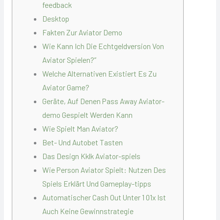
feedback
Desktop
Fakten Zur Aviator Demo
Wie Kann Ich Die Echtgeldversion Von
Aviator Spielen?”
Welche Alternativen Existiert Es Zu
Aviator Game?
Geräte, Auf Denen Pass Away Aviator-
demo Gespielt Werden Kann
Wie Spielt Man Aviator?
Bet- Und Autobet Tasten
Das Design Kklk Aviator-spiels
Wie Person Aviator Spielt: Nutzen Des
Spiels Erklärt Und Gameplay-tipps
Automatischer Cash Out Unter 1 01x Ist
Auch Keine Gewinnstrategie