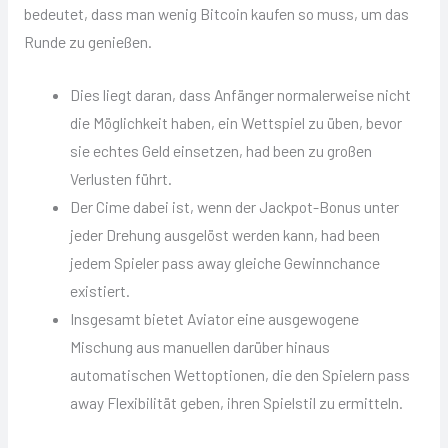
bedeutet, dass man wenig Bitcoin kaufen so muss, um das
Runde zu genießen.
Dies liegt daran, dass Anfänger normalerweise nicht
die Möglichkeit haben, ein Wettspiel zu üben, bevor
sie echtes Geld einsetzen, had been zu großen
Verlusten führt.
Der Cime dabei ist, wenn der Jackpot-Bonus unter
jeder Drehung ausgelöst werden kann, had been
jedem Spieler pass away gleiche Gewinnchance
existiert.
Insgesamt bietet Aviator eine ausgewogene
Mischung aus manuellen darüber hinaus
automatischen Wettoptionen, die den Spielern pass
away Flexibilität geben, ihren Spielstil zu ermitteln.