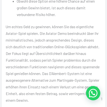
Obwohl diese Option eine höhere Chance auf einen
großen Gewinn bietet, ist auch dieses damit
verbundene Risiko höher.
Um echtes Geld zu gewinnen, können Sie das eigentliche
Aviator-Spiel spielen. Die Aviator Demo beeindruckt über ihr
minimalistisches, jedoch ansprechendes Design, dieses
sich deutlich von traditionellen Online-Glücksspielen abhebt.
Der Fokus liegt auf Übersichtlichkeit darüber hinaus
Funktionalität, sodass perish Spieler problemlos durch die
verschiedenen Funktionen navigieren und dieses spannende
Spiel genießen können. Das D’Alembert-System ist eine
ausgewogenere Alternative zum Martingale-System. Spieler
erhöhen ihren Einsatz nach einem Verlust um eine gewisse
Einheit, also einen festen Betrag, sowie verringern ihn nach
1
einem Gewinn.