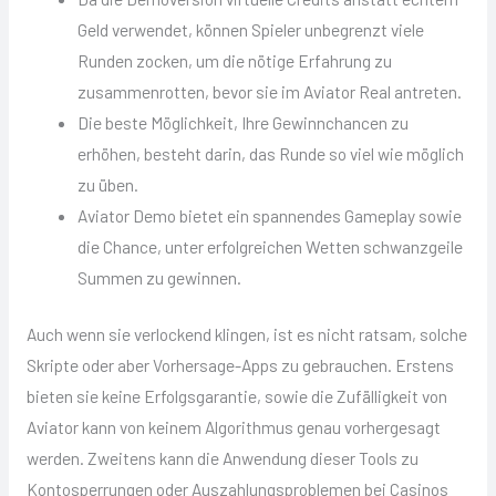
Geld verwendet, können Spieler unbegrenzt viele
Runden zocken, um die nötige Erfahrung zu
zusammenrotten, bevor sie im Aviator Real antreten.
Die beste Möglichkeit, Ihre Gewinnchancen zu
erhöhen, besteht darin, das Runde so viel wie möglich
zu üben.
Aviator Demo bietet ein spannendes Gameplay sowie
die Chance, unter erfolgreichen Wetten schwanzgeile
Summen zu gewinnen.
Auch wenn sie verlockend klingen, ist es nicht ratsam, solche
Skripte oder aber Vorhersage-Apps zu gebrauchen. Erstens
bieten sie keine Erfolgsgarantie, sowie die Zufälligkeit von
Aviator kann von keinem Algorithmus genau vorhergesagt
werden. Zweitens kann die Anwendung dieser Tools zu
Kontosperrungen oder Auszahlungsproblemen bei Casinos