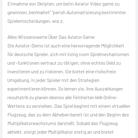
Einnahme von Skripten, um beim Aviator Video game zu
gewinnen, beinhaltet” “perish Automatisierung bestimmter
Spielentscheidungen, wie z.
Alles Wissenswerte Über Das Aviator Game
Die Aviator-Demo ist auch eine hervorragende Möglichkeit
für deutsche Spieler, sich mit living room Spielmechanismen
und -funktionen vertraut zu tätigen, ohne echtes Geld zu
investieren und zu riskieren. Sie bietet eine risikofreie
Umgebung, in jeder Spieler mit den Strategien
experimentieren können. So lernen sie, ihre Auszahlungen
resultatrik zu planen ebenso alle Feinheiten kklk Online-
Wettens zu verstehen. Das Spiel beginnt mit einem virtuellen
Flugzeug, das zu dem Abheben bereit ist und den Beginn des
Multiplikatorwachstums darstellt. Sobald das Flugzeug
abhebt, steigt jeder Multiplikator stetig an und bietet