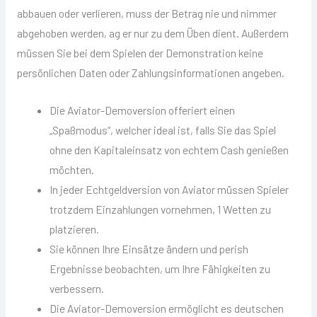
abbauen oder verlieren, muss der Betrag nie und nimmer
abgehoben werden, ag er nur zu dem Üben dient. Außerdem
müssen Sie bei dem Spielen der Demonstration keine
persönlichen Daten oder Zahlungsinformationen angeben.
Die Aviator-Demoversion offeriert einen
„Spaßmodus“, welcher ideal ist, falls Sie das Spiel
ohne den Kapitaleinsatz von echtem Cash genießen
möchten.
In jeder Echtgeldversion von Aviator müssen Spieler
trotzdem Einzahlungen vornehmen, 1 Wetten zu
platzieren.
Sie können Ihre Einsätze ändern und perish
Ergebnisse beobachten, um Ihre Fähigkeiten zu
verbessern.
Die Aviator-Demoversion ermöglicht es deutschen