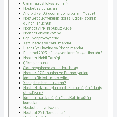
Oynamaq təhlükəsizdirmi?
Mosbet az bonusları
Android və İOS üçün mobil proqram Mosbet
MostBet bukmekerlik idorasi O’zbekistonlik
o’yinchilar uchun
Mostbet APK-ni pulsuz yüklə
Mostbet onlayn kazino
Populyar provayderlər
Xətt, nəticə və canlı-mərclər
Lisenziyalı kazino və idman mərcləri
Bu icmal 2023-cü ildə yenilənmiş və etibarlıdır?
Mostbet Mobil Tətbiqi
Çökmə bonusu
Slot maşınlarına və slotlara baxış
Mostbe-27 Bonusları Və Promosyonları
İdmana Risksiz mərc edin!
Xoş gəldin bonusu varmı?
Mostbet-də matçları canlı izləmək üçün ödəniş
etməliyəm?
İdmana mərcləri üçün MostBet-in bütün
bonusları
Mosbet onlayn kazino
Mostbet 27 to’lov usullari