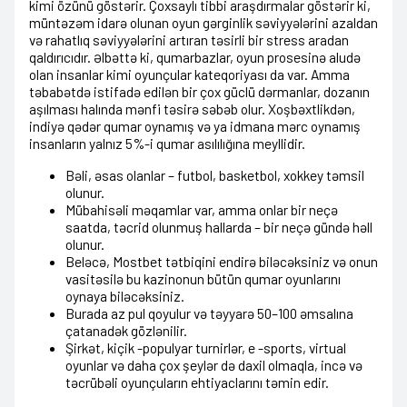
kimi özünü göstərir. Çoxsaylı tibbi araşdırmalar göstərir ki,
müntəzəm idarə olunan oyun gərginlik səviyyələrini azaldan
və rahatlıq səviyyələrini artıran təsirli bir stress aradan
qaldırıcıdır. Əlbəttə ki, qumarbazlar, oyun prosesinə aludə
olan insanlar kimi oyunçular kateqoriyası da var. Amma
təbabətdə istifadə edilən bir çox güclü dərmanlar, dozanın
aşılması halında mənfi təsirə səbəb olur. Xoşbəxtlikdən,
indiyə qədər qumar oynamış və ya idmana mərc oynamış
insanların yalnız 5%-i qumar asılılığına meyllidir.
Bəli, əsas olanlar – futbol, basketbol, xokkey təmsil
olunur.
Mübahisəli məqamlar var, amma onlar bir neçə
saatda, təcrid olunmuş hallarda – bir neçə gündə həll
olunur.
Beləcə, Mostbet tətbiqini endirə biləcəksiniz və onun
vasitəsilə bu kazinonun bütün qumar oyunlarını
oynaya biləcəksiniz.
Burada az pul qoyulur və təyyarə 50–100 əmsalına
çatanadək gözlənilir.
Şirkət, kiçik -populyar turnirlər, e -sports, virtual
oyunlar və daha çox şeylər də daxil olmaqla, incə və
təcrübəli oyunçuların ehtiyaclarını təmin edir.