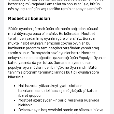
bazar seçimi, rəqabətli əmsallar və bonuslar ilə o, bütün
növ oyunçular üçün xoş təcrübə təmin edəcəyinə əmindir.
Mosbet az bonusları
Bütün oyunları görmək üçün bölmənin sağındakı xüsusi
mavi düyməyə basa bilərsiniz. Bu bölmədən Mostbet
tərəfindən yadarılmış oyunları görə bilərsiniz. Burada
müxtəlif slot oyunları, həmçinin çökmə oyunları bu
kazinonun proqram təminatçıları tərəfindən yaradılaraq
təmin olunur. Bu saytdakı bəzi oyunlar hətta Mostbet
onlayn kazinonun rəğbətini qazandığı üçün Populyar Oyunlar
kateqiyasında da yer tutub. Qumar sənayesində ən
populyar oyun növlərindən biri Çökmə Oyunlarıdır. Bütün
tanınmış proqram təminatçılarında bu tipli oyunları görə
bilərsiniz.
Hal-hazırda, yüksək keyfiyyətli slotların
hazırlanmasında ixtisaslaşan üç böyük şirkətdən
ibarət qrupdur.
Mostbet azerbaycan -ın xarici versiyası Rusiyada
bloklanıb.
Beləcə, nəyin baş verdiyini həmin an biləcəksiniz və