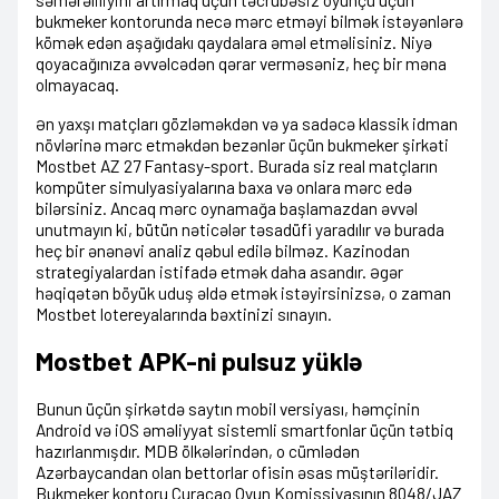
bukmeker kontorunda necə mərc etməyi bilmək istəyənlərə
kömək edən aşağıdakı qaydalara əməl etməlisiniz. Niyə
qoyacağınıza əvvəlcədən qərar verməsəniz, heç bir məna
olmayacaq.
Ən yaxşı matçları gözləməkdən və ya sadəcə klassik idman
növlərinə mərc etməkdən bezənlər üçün bukmeker şirkəti
Mostbet AZ 27 Fantasy-sport. Burada siz real matçların
kompüter simulyasiyalarına baxa və onlara mərc edə
bilərsiniz. Ancaq mərc oynamağa başlamazdan əvvəl
unutmayın ki, bütün nəticələr təsadüfi yaradılır və burada
heç bir ənənəvi analiz qəbul edilə bilməz. Kazinodan
strategiyalardan istifadə etmək daha asandır. Əgər
həqiqətən böyük uduş əldə etmək istəyirsinizsə, o zaman
Mostbet lotereyalarında bəxtinizi sınayın.
Mostbet APK-ni pulsuz yüklə
Bunun üçün şirkətdə saytın mobil versiyası, həmçinin
Android və iOS əməliyyat sistemli smartfonlar üçün tətbiq
hazırlanmışdır. MDB ölkələrindən, o cümlədən
Azərbaycandan olan bettorlar ofisin əsas müştəriləridir.
Bukmeker kontoru Curacao Oyun Komissiyasının 8048/JAZ