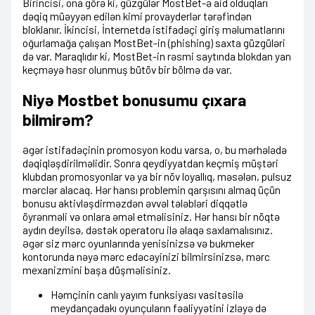
Birincisi, ona görə ki, güzgülər MostBet-ə aid olduqları
dəqiq müəyyən edilən kimi provayderlər tərəfindən
bloklanır. İkincisi, İnternetdə istifadəçi giriş məlumatlarını
oğurlamağa çalışan MostBet-in (phishing) saxta güzgüləri
də var. Maraqlıdır ki, MostBet-in rəsmi saytında blokdan yan
keçməyə həsr olunmuş bütöv bir bölmə də var.
Niyə Mostbet bonusumu çıxara
bilmirəm?
Əgər istifadəçinin promosyon kodu varsa, o, bu mərhələdə
dəqiqləşdirilməlidir. Sonra qeydiyyatdan keçmiş müştəri
klubdan promosyonlar və ya bir növ loyallıq, məsələn, pulsuz
mərclər alacaq. Hər hansı problemin qarşısını almaq üçün
bonusu aktivləşdirməzdən əvvəl tələbləri diqqətlə
öyrənməli və onlara əməl etməlisiniz. Hər hansı bir nöqtə
aydın deyilsə, dəstək operatoru ilə əlaqə saxlamalısınız.
Əgər siz mərc oyunlarında yenisinizsə və bukmeker
kontorunda nəyə mərc edəcəyinizi bilmirsinizsə, mərc
mexanizmini başa düşməlisiniz.
Həmçinin canlı yayım funksiyası vasitəsilə
meydançadakı oyunçuların fəaliyyətini izləyə də