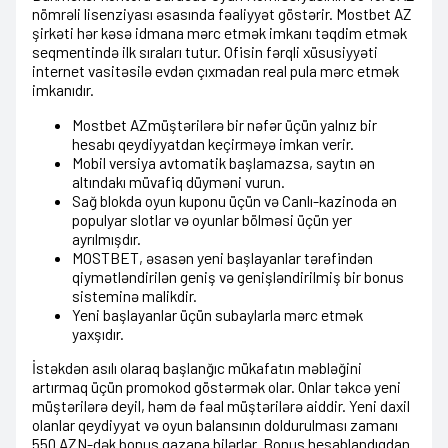
nömrəli lisenziyası əsasında fəaliyyət göstərir. Mostbet AZ
şirkəti hər kəsə idmana mərc etmək imkanı təqdim etmək
seqmentində ilk sıraları tutur. Ofisin fərqli xüsusiyyəti
internet vasitəsilə evdən çıxmadan real pula mərc etmək
imkanıdır.
Mostbet AZmüştərilərə bir nəfər üçün yalnız bir
hesabı qeydiyyatdan keçirməyə imkan verir.
Mobil versiya avtomatik başlamazsa, saytın ən
altındakı müvafiq düyməni vurun.
Sağ blokda oyun kuponu üçün və Canlı-kazinoda ən
populyar slotlar və oyunlar bölməsi üçün yer
ayrılmışdır.
MOSTBET, əsasən yeni başlayanlar tərəfindən
qiymətləndirilən geniş və genişləndirilmiş bir bonus
sisteminə malikdir.
Yeni başlayanlar üçün subaylarla mərc etmək
yaxşıdır.
İstəkdən asılı olaraq başlanğıc mükafatın məbləğini
artırmaq üçün promokod göstərmək olar. Onlar təkcə yeni
müştərilərə deyil, həm də fəal müştərilərə aiddir. Yeni daxil
olanlar qeydiyyat və oyun balansının doldurulması zamanı
550 AZN-dək bonus qazana bilərlər. Bonus hesablandıqdan