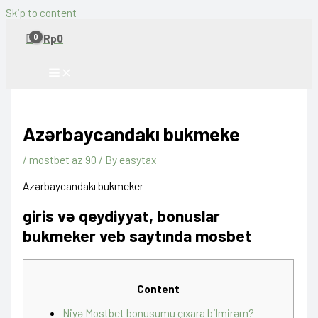
Skip to content
Rp
0
Azərbaycandakı bukmeke
/
mostbet az 90
/ By
easytax
Azərbaycandakı bukmeker
giris və qeydiyyat, bonuslar
bukmeker veb saytında mosbet
Content
Niyə Mostbet bonusumu çıxara bilmirəm?