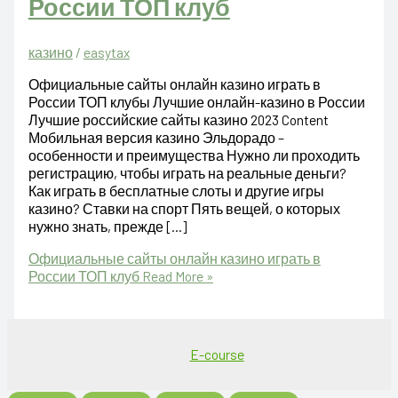
России ТОП клуб
казино
/
easytax
Официальные сайты онлайн казино играть в
России ТОП клубы Лучшие онлайн-казино в России
Лучшие российские сайты казино 2023 Content
Мобильная версия казино Эльдорадо –
особенности и преимущества Нужно ли проходить
регистрацию, чтобы играть на реальные деньги?
Как играть в бесплатные слоты и другие игры
казино? Ставки на спорт Пять вещей, о которых
нужно знать, прежде […]
Официальные сайты онлайн казино играть в
России ТОП клуб
Read More »
E-course