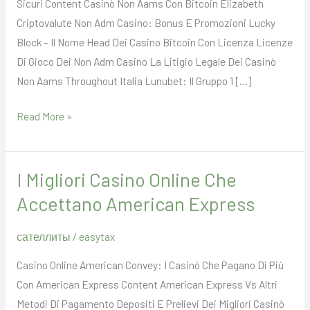
Sicuri Content Casinò Non Aams Con Bitcoin Elizabeth
In
Criptovalute Non Adm Casino: Bonus E Promozioni Lucky
Italia
Block – Il Nome Head Dei Casino Bitcoin Con Licenza Licenze
Di Gioco Dei Non Adm Casino La Litigio Legale Dei Casinò
Non Aams Throughout Italia Lunubet: Il Gruppo 1 […]
Read More »
I Migliori Casino Online Che
I
Migliori
Accettano American Express
Casino
Online
сателлиты
/
easytax
Che
Casino Online American Convey: I Casinò Che Pagano Di Più
Accettano
Con American Express Content American Express Vs Altri
American
Metodi Di Pagamento Depositi E Prelievi Dei Migliori Casinò