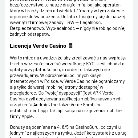
bezpieczeństwo to nasze drugie imię, bo jako operator,
który w branży działa od wielu lat,” “mamy w tym zakresie
ogromne doświadczenie. Od lata stosujemy się do naszej
wewnątrzfirmowej zasady LBW — Legalność,
Bezpieczeństwo, Wypłacalność — nigdy nie robiąc od niej
żadnych odstępstw.
Licencja Verde Casino 🧾
Warto mieć na uwadze, że aby zrealizować u nas wypłatę,
trzeba wcześniej przejść weryfikację KYC. Jeśli chodzi o
opłaty przy płatnościach, in order to takowych nie
przewidujemy. W odróżnieniu od innych kasyn
internetowych w Polsce, w Verde Casino nie ograniczamy
się tylko do wersji mobilnej strony dostępnej w
przeglądarce. Do Twojej dyspozycji” “jest APK Verde
Casino, czyli dedykowana aplikacja mobilna kasyno mhh
urządzenia Android, the także Verde Gambling
establishment app iOS, aplikacja na urządzenia mobilne
firmy Apple.
Bonusy są oceniane na 4, 8/5 na CasinoGuru, co czyni u
jednymi z najlepszych na rynku. Jeżeli korzystałeś z usług