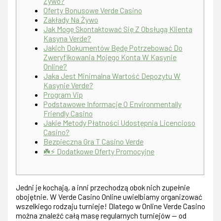
Żywo?
Oferty Bonusowe Verde Casino
Zakłady Na Żywo
Jak Mogę Skontaktować Się Z Obsługą Klienta
Kasyna Verde?
Jakich Dokumentów Będę Potrzebować Do
Zweryfikowania Mojego Konta W Kasynie
Online?
Jaka Jest Minimalna Wartość Depozytu W
Kasynie Verde?
Program Vip
Podstawowe Informacje O Environmentally
Friendly Casino
Jakie Metody Płatności Udostępnia Licencioso
Casino?
Bezpieczna Gra T Casino Verde
☘️⚡️ Dodatkowe Oferty Promocyjne
Jedni je kochają, a inni przechodzą obok nich zupełnie
obojętnie. W Verde Casino Online uwielbiamy organizować
wszelkiego rodzaju turnieje! Dlatego w Online Verde Casino
można znaleźć całą masę regularnych turniejów — od