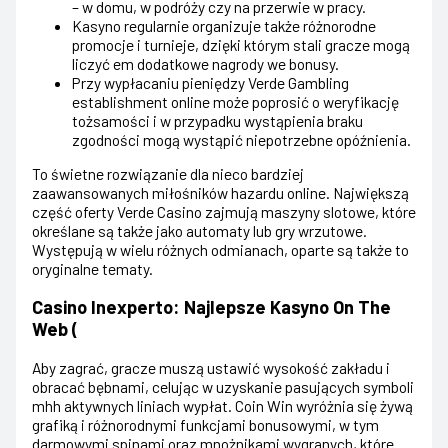
– w domu, w podróży czy na przerwie w pracy.
Kasyno regularnie organizuje także różnorodne
promocje i turnieje, dzięki którym stali gracze mogą
liczyć em dodatkowe nagrody we bonusy.
Przy wypłacaniu pieniędzy Verde Gambling
establishment online może poprosić o weryfikację
tożsamości i w przypadku wystąpienia braku
zgodności mogą wystąpić niepotrzebne opóźnienia.
To świetne rozwiązanie dla nieco bardziej
zaawansowanych miłośników hazardu online. Największą
część oferty Verde Casino zajmują maszyny slotowe, które
określane są także jako automaty lub gry wrzutowe.
Występują w wielu różnych odmianach, oparte są także to
oryginalne tematy.
Casino Inexperto: Najlepsze Kasyno On The
Web (
Aby zagrać, gracze muszą ustawić wysokość zakładu i
obracać bębnami, celując w uzyskanie pasujących symboli
mhh aktywnych liniach wypłat. Coin Win wyróżnia się żywą
grafiką i różnorodnymi funkcjami bonusowymi, w tym
darmowymi spinami oraz mnożnikami wygranych, które