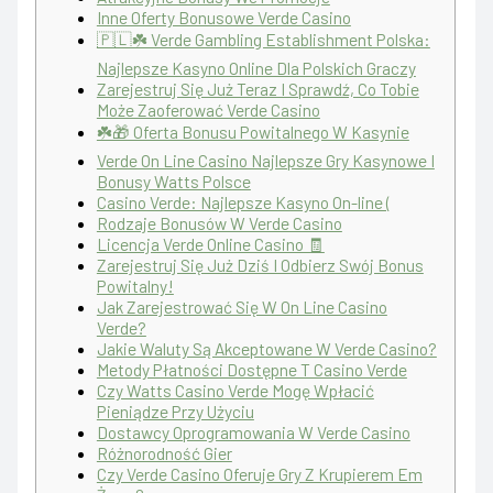
Inne Oferty Bonusowe Verde Casino
🇵🇱☘️ Verde Gambling Establishment Polska:
Najlepsze Kasyno Online Dla Polskich Graczy
Zarejestruj Się Już Teraz I Sprawdź, Co Tobie
Może Zaoferować Verde Casino
☘️🎁 Oferta Bonusu Powitalnego W Kasynie
Verde On Line Casino Najlepsze Gry Kasynowe I
Bonusy Watts Polsce
Casino Verde: Najlepsze Kasyno On-line (
Rodzaje Bonusów W Verde Casino
Licencja Verde Online Casino 🧾
Zarejestruj Się Już Dziś I Odbierz Swój Bonus
Powitalny!
Jak Zarejestrować Się W On Line Casino
Verde?
Jakie Waluty Są Akceptowane W Verde Casino?
Metody Płatności Dostępne T Casino Verde
Czy Watts Casino Verde Mogę Wpłacić
Pieniądze Przy Użyciu
Dostawcy Oprogramowania W Verde Casino
Różnorodność Gier
Czy Verde Casino Oferuje Gry Z Krupierem Em