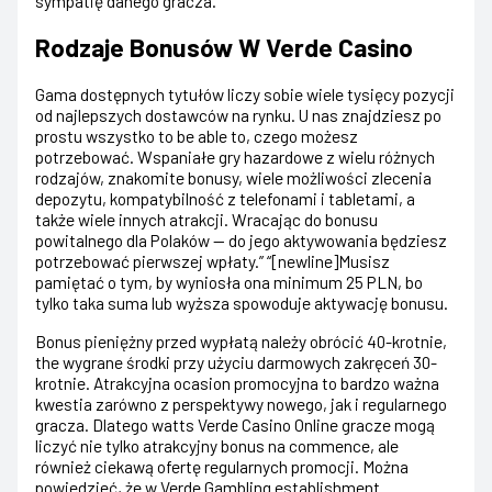
sympatię danego gracza.
Rodzaje Bonusów W Verde Casino
Gama dostępnych tytułów liczy sobie wiele tysięcy pozycji
od najlepszych dostawców na rynku. U nas znajdziesz po
prostu wszystko to be able to, czego możesz
potrzebować. Wspaniałe gry hazardowe z wielu różnych
rodzajów, znakomite bonusy, wiele możliwości zlecenia
depozytu, kompatybilność z telefonami i tabletami, a
także wiele innych atrakcji. Wracając do bonusu
powitalnego dla Polaków — do jego aktywowania będziesz
potrzebować pierwszej wpłaty.” “[newline]Musisz
pamiętać o tym, by wyniosła ona minimum 25 PLN, bo
tylko taka suma lub wyższa spowoduje aktywację bonusu.
Bonus pieniężny przed wypłatą należy obrócić 40-krotnie,
the wygrane środki przy użyciu darmowych zakręceń 30-
krotnie. Atrakcyjna ocasion promocyjna to bardzo ważna
kwestia zarówno z perspektywy nowego, jak i regularnego
gracza. Dlatego watts Verde Casino Online gracze mogą
liczyć nie tylko atrakcyjny bonus na commence, ale
również ciekawą ofertę regularnych promocji. Można
powiedzieć, że w Verde Gambling establishment