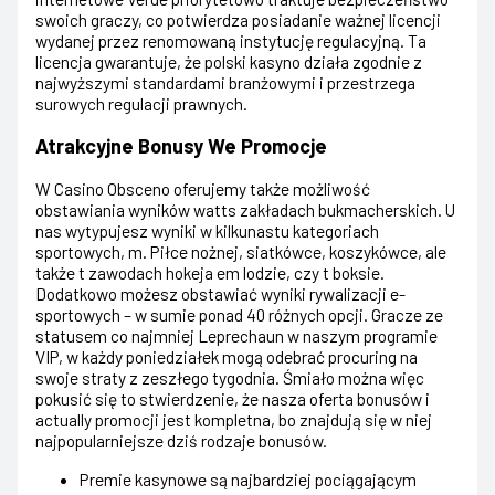
swoich graczy, co potwierdza posiadanie ważnej licencji
wydanej przez renomowaną instytucję regulacyjną. Ta
licencja gwarantuje, że polski kasyno działa zgodnie z
najwyższymi standardami branżowymi i przestrzega
surowych regulacji prawnych.
Atrakcyjne Bonusy We Promocje
W Casino Obsceno oferujemy także możliwość
obstawiania wyników watts zakładach bukmacherskich. U
nas wytypujesz wyniki w kilkunastu kategoriach
sportowych, m. Piłce nożnej, siatkówce, koszykówce, ale
także t zawodach hokeja em lodzie, czy t boksie.
Dodatkowo możesz obstawiać wyniki rywalizacji e-
sportowych – w sumie ponad 40 różnych opcji. Gracze ze
statusem co najmniej Leprechaun w naszym programie
VIP, w każdy poniedziałek mogą odebrać procuring na
swoje straty z zeszłego tygodnia. Śmiało można więc
pokusić się to stwierdzenie, że nasza oferta bonusów i
actually promocji jest kompletna, bo znajdują się w niej
najpopularniejsze dziś rodzaje bonusów.
Premie kasynowe są najbardziej pociągającym