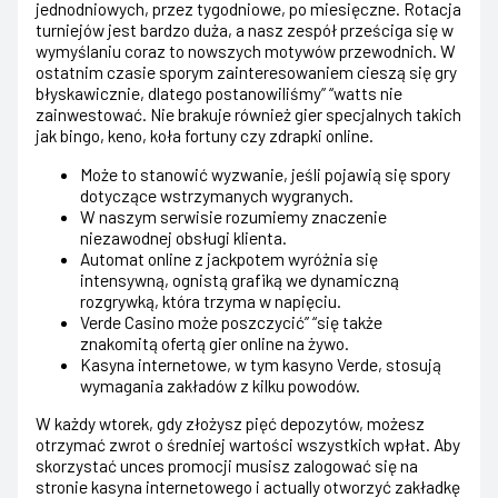
jednodniowych, przez tygodniowe, po miesięczne. Rotacja
turniejów jest bardzo duża, a nasz zespół prześciga się w
wymyślaniu coraz to nowszych motywów przewodnich. W
ostatnim czasie sporym zainteresowaniem cieszą się gry
błyskawicznie, dlatego postanowiliśmy” “watts nie
zainwestować. Nie brakuje również gier specjalnych takich
jak bingo, keno, koła fortuny czy zdrapki online.
Może to stanowić wyzwanie, jeśli pojawią się spory
dotyczące wstrzymanych wygranych.
W naszym serwisie rozumiemy znaczenie
niezawodnej obsługi klienta.
Automat online z jackpotem wyróżnia się
intensywną, ognistą grafiką we dynamiczną
rozgrywką, która trzyma w napięciu.
Verde Casino może poszczycić” “się także
znakomitą ofertą gier online na żywo.
Kasyna internetowe, w tym kasyno Verde, stosują
wymagania zakładów z kilku powodów.
W każdy wtorek, gdy złożysz pięć depozytów, możesz
otrzymać zwrot o średniej wartości wszystkich wpłat. Aby
skorzystać unces promocji musisz zalogować się na
stronie kasyna internetowego i actually otworzyć zakładkę