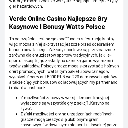
w którym można znaleźć wszystkie najpopularniejsze typy
gier hazardowych.
Verde Online Casino Najlepsze Gry
Kasynowe I Bonusy Watts Polsce
Ta najczęściej jest połączona” “unces rejestracją konta,
więc można z niej skorzystać jeszcze przed odebraniem
bonusu powitalnego. Zakłady sportowe są przeznaczone
zarówno dla entuzjastów sportów tradycyjnych, jak i e-
sportu, akceptując zakłady na szeroką gamę wydarzeń i
typów zakładów. Polscy gracze mogą skorzystać z hojnych
ofert promocyjnych, watts tym pakietu powitalnego w
wysokości carry out 5000 PLN we 220 darmowych spinów,
a także ciągłych bonusów doładowujących my partner and
i rabatów cashback.
Z możliwości zabawy w wersji demonstracyjnej
wyłączone są wszystkie gry z sekcji „Kasyno na
żywo”.
Dzięki możliwości gry na urządzeniach mobilnych,
gracze mogą cieszyć się ulubionymi grami
kasynowymi w dowolnym miejscu i u dowolnej porze