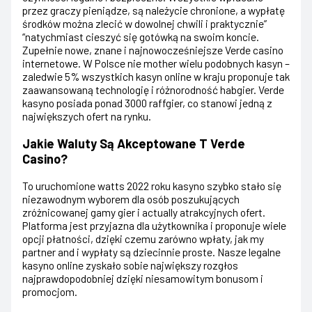
przez graczy pieniądze, są należycie chronione, a wypłatę
środków można zlecić w dowolnej chwili i praktycznie”
“natychmiast cieszyć się gotówką na swoim koncie.
Zupełnie nowe, znane i najnowocześniejsze Verde casino
internetowe. W Polsce nie mother wielu podobnych kasyn –
zaledwie 5% wszystkich kasyn online w kraju proponuje tak
zaawansowaną technologię i różnorodność habgier. Verde
kasyno posiada ponad 3000 raffgier, co stanowi jedną z
największych ofert na rynku.
Jakie Waluty Są Akceptowane T Verde
Casino?
To uruchomione watts 2022 roku kasyno szybko stało się
niezawodnym wyborem dla osób poszukujących
zróżnicowanej gamy gier i actually atrakcyjnych ofert.
Platforma jest przyjazna dla użytkownika i proponuje wiele
opcji płatności, dzięki czemu zarówno wpłaty, jak my
partner and i wypłaty są dziecinnie proste. Nasze legalne
kasyno online zyskało sobie największy rozgłos
najprawdopodobniej dzięki niesamowitym bonusom i
promocjom.