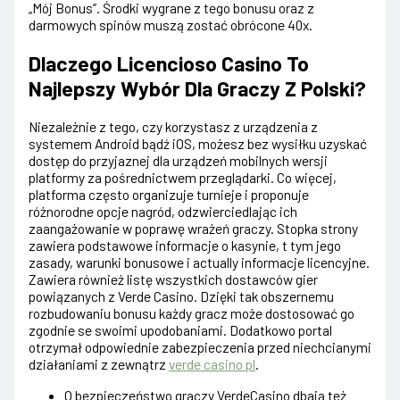
„Mój Bonus”. Środki wygrane z tego bonusu oraz z
darmowych spinów muszą zostać obrócone 40x.
Dlaczego Licencioso Casino To
Najlepszy Wybór Dla Graczy Z Polski?
Niezależnie z tego, czy korzystasz z urządzenia z
systemem Android bądź iOS, możesz bez wysiłku uzyskać
dostęp do przyjaznej dla urządzeń mobilnych wersji
platformy za pośrednictwem przeglądarki. Co więcej,
platforma często organizuje turnieje i proponuje
różnorodne opcje nagród, odzwierciedlając ich
zaangażowanie w poprawę wrażeń graczy. Stopka strony
zawiera podstawowe informacje o kasynie, t tym jego
zasady, warunki bonusowe i actually informacje licencyjne.
Zawiera również listę wszystkich dostawców gier
powiązanych z Verde Casino. Dzięki tak obszernemu
rozbudowaniu bonusu każdy gracz może dostosować go
zgodnie se swoimi upodobaniami. Dodatkowo portal
otrzymał odpowiednie zabezpieczenia przed niechcianymi
działaniami z zewnątrz
verde casino pl
.
O bezpieczeństwo graczy VerdeCasino dbają też