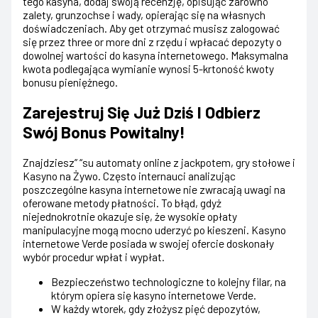
tego kasyna, dodaj swoją recenzję, opisując zarówno
zalety, grunzochse i wady, opierając się na własnych
doświadczeniach. Aby get otrzymać musisz zalogować
się przez three or more dni z rzędu i wpłacać depozyty o
dowolnej wartości do kasyna internetowego. Maksymalna
kwota podlegająca wymianie wynosi 5-krtoność kwoty
bonusu pieniężnego.
Zarejestruj Się Już Dziś I Odbierz
Swój Bonus Powitalny!
Znajdziesz” “su automaty online z jackpotem, gry stołowe i
Kasyno na Żywo. Często internauci analizując
poszczególne kasyna internetowe nie zwracają uwagi na
oferowane metody płatności. To błąd, gdyż
niejednokrotnie okazuje się, że wysokie opłaty
manipulacyjne mogą mocno uderzyć po kieszeni. Kasyno
internetowe Verde posiada w swojej ofercie doskonały
wybór procedur wpłat i wypłat.
Bezpieczeństwo technologiczne to kolejny filar, na
którym opiera się kasyno internetowe Verde.
W każdy wtorek, gdy złożysz pięć depozytów,