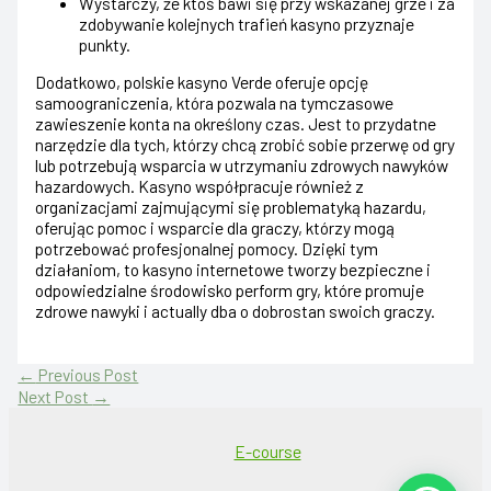
Wystarczy, że ktoś bawi się przy wskazanej grze i za
zdobywanie kolejnych trafień kasyno przyznaje
punkty.
Dodatkowo, polskie kasyno Verde oferuje opcję
samoograniczenia, która pozwala na tymczasowe
zawieszenie konta na określony czas. Jest to przydatne
narzędzie dla tych, którzy chcą zrobić sobie przerwę od gry
lub potrzebują wsparcia w utrzymaniu zdrowych nawyków
hazardowych. Kasyno współpracuje również z
organizacjami zajmującymi się problematyką hazardu,
oferując pomoc i wsparcie dla graczy, którzy mogą
potrzebować profesjonalnej pomocy. Dzięki tym
działaniom, to kasyno internetowe tworzy bezpieczne i
odpowiedzialne środowisko perform gry, które promuje
zdrowe nawyki i actually dba o dobrostan swoich graczy.
←
Previous Post
Next Post
→
E-course