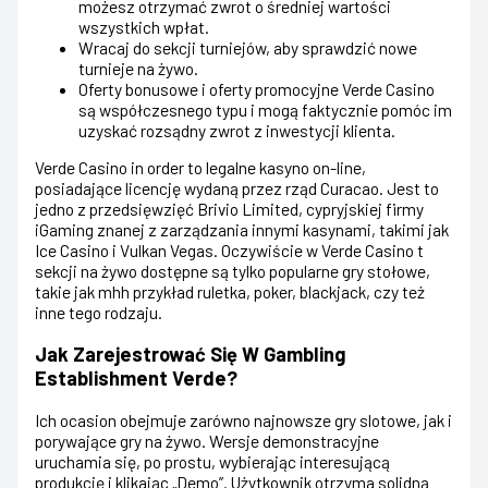
możesz otrzymać zwrot o średniej wartości
wszystkich wpłat.
Wracaj do sekcji turniejów, aby sprawdzić nowe
turnieje na żywo.
Oferty bonusowe i oferty promocyjne Verde Casino
są współczesnego typu i mogą faktycznie pomóc im
uzyskać rozsądny zwrot z inwestycji klienta.
Verde Casino in order to legalne kasyno on-line,
posiadające licencję wydaną przez rząd Curacao. Jest to
jedno z przedsięwzięć Brivio Limited, cypryjskiej firmy
iGaming znanej z zarządzania innymi kasynami, takimi jak
Ice Casino i Vulkan Vegas. Oczywiście w Verde Casino t
sekcji na żywo dostępne są tylko popularne gry stołowe,
takie jak mhh przykład ruletka, poker, blackjack, czy też
inne tego rodzaju.
Jak Zarejestrować Się W Gambling
Establishment Verde?
Ich ocasion obejmuje zarówno najnowsze gry slotowe, jak i
porywające gry na żywo. Wersje demonstracyjne
uruchamia się, po prostu, wybierając interesującą
produkcję i klikając „Demo”. Użytkownik otrzyma solidną