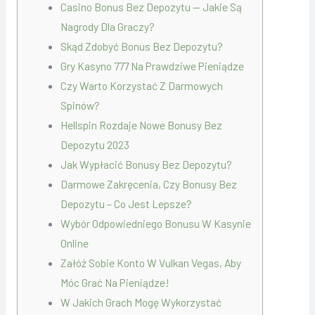
Casino Bonus Bez Depozytu — Jakie Są
Nagrody Dla Graczy?
Skąd Zdobyć Bonus Bez Depozytu?
Gry Kasyno 777 Na Prawdziwe Pieniądze
Czy Warto Korzystać Z Darmowych
Spinów?
Hellspin Rozdaje Nowe Bonusy Bez
Depozytu 2023
Jak Wypłacić Bonusy Bez Depozytu?
Darmowe Zakręcenia, Czy Bonusy Bez
Depozytu – Co Jest Lepsze?
Wybór Odpowiedniego Bonusu W Kasynie
Online
Załóż Sobie Konto W Vulkan Vegas, Aby
Móc Grać Na Pieniądze!
W Jakich Grach Mogę Wykorzystać