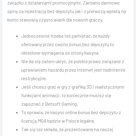
związku z działaniami promocyjnymi. Zarówno darmowe
spiny za rejestrację bez depozytu jak i z pierwszą wpłatą na
konto stanowią często wabik dla nowych graczy.
Jednocześnie trzeba też pamiętać, że każdy
oferowany przez casino bonus bez depozytu to
określone wymagania ze strony kasyna.
Nie da się zatem ukryć, że polskie prawo związane z
uprawianiem hazardu przez internet jest nadmiernie
restrykcyjne.
Jeśli chcesz grać w gry z grafiką 3D i realistycznymi
funkcjami animacji, to koniecznie musisz się
zapoznać z Betsoft Gaming.
To sprawia, że kasyno online bonus bez depozytu z
licencją MGA będzie w Polsce legalne.
Tak się też składa, że prezentowane na naszej