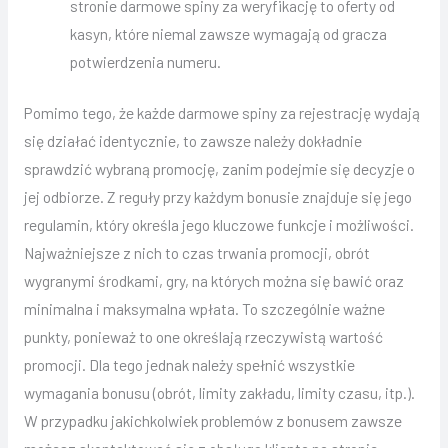
stronie darmowe spiny za weryfikację to oferty od
kasyn, które niemal zawsze wymagają od gracza
potwierdzenia numeru.
Pomimo tego, że każde darmowe spiny za rejestrację wydają
się działać identycznie, to zawsze należy dokładnie
sprawdzić wybraną promocję, zanim podejmie się decyzje o
jej odbiorze. Z reguły przy każdym bonusie znajduje się jego
regulamin, który określa jego kluczowe funkcje i możliwości.
Najważniejsze z nich to czas trwania promocji, obrót
wygranymi środkami, gry, na których można się bawić oraz
minimalna i maksymalna wpłata. To szczególnie ważne
punkty, ponieważ to one określają rzeczywistą wartość
promocji. Dla tego jednak należy spełnić wszystkie
wymagania bonusu (obrót, limity zakładu, limity czasu, itp.).
W przypadku jakichkolwiek problemów z bonusem zawsze