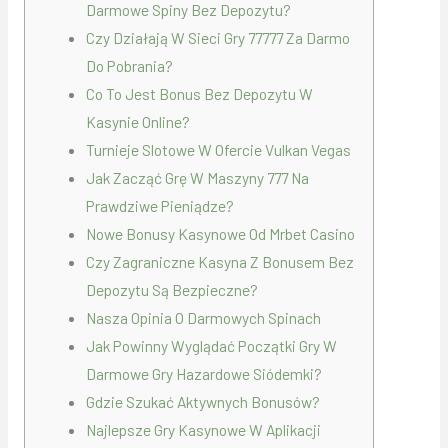
Darmowe Spiny Bez Depozytu?
Czy Działają W Sieci Gry 77777 Za Darmo
Do Pobrania?
Co To Jest Bonus Bez Depozytu W
Kasynie Online?
Turnieje Slotowe W Ofercie Vulkan Vegas
Jak Zacząć Grę W Maszyny 777 Na
Prawdziwe Pieniądze?
Nowe Bonusy Kasynowe Od Mrbet Casino
Czy Zagraniczne Kasyna Z Bonusem Bez
Depozytu Są Bezpieczne?
Nasza Opinia O Darmowych Spinach
Jak Powinny Wyglądać Początki Gry W
Darmowe Gry Hazardowe Siódemki?
Gdzie Szukać Aktywnych Bonusów?
Najlepsze Gry Kasynowe W Aplikacji