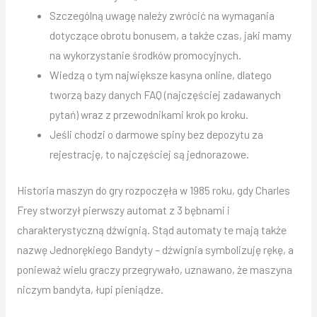
Szczególną uwagę należy zwrócić na wymagania
dotyczące obrotu bonusem, a także czas, jaki mamy
na wykorzystanie środków promocyjnych.
Wiedzą o tym największe kasyna online, dlatego
tworzą bazy danych FAQ (najczęściej zadawanych
pytań) wraz z przewodnikami krok po kroku.
Jeśli chodzi o darmowe spiny bez depozytu za
rejestrację, to najczęściej są jednorazowe.
Historia maszyn do gry rozpoczęła w 1985 roku, gdy Charles
Frey stworzył pierwszy automat z 3 bębnami i
charakterystyczną dźwignią. Stąd automaty te mają także
nazwę Jednorękiego Bandyty – dźwignia symbolizuję rękę, a
ponieważ wielu graczy przegrywało, uznawano, że maszyna
niczym bandyta, łupi pieniądze.