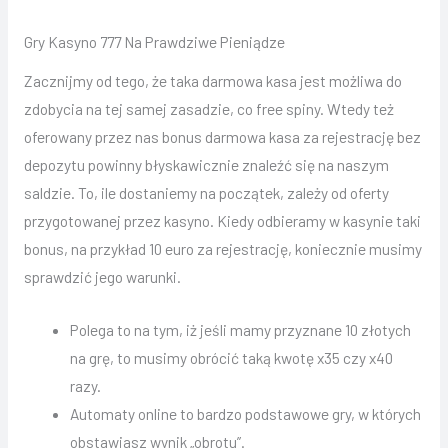
Gry Kasyno 777 Na Prawdziwe Pieniądze
Zacznijmy od tego, że taka darmowa kasa jest możliwa do
zdobycia na tej samej zasadzie, co free spiny. Wtedy też
oferowany przez nas bonus darmowa kasa za rejestrację bez
depozytu powinny błyskawicznie znaleźć się na naszym
saldzie. To, ile dostaniemy na początek, zależy od oferty
przygotowanej przez kasyno. Kiedy odbieramy w kasynie taki
bonus, na przykład 10 euro za rejestrację, koniecznie musimy
sprawdzić jego warunki.
Polega to na tym, iż jeśli mamy przyznane 10 złotych
na grę, to musimy obrócić taką kwotę x35 czy x40
razy.
Automaty online to bardzo podstawowe gry, w których
obstawiasz wynik „obrotu”.