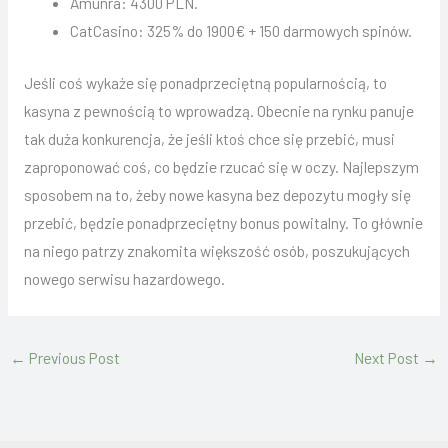
Amunra: 4300 PLN.
CatCasino: 325% do 1900€ + 150 darmowych spinów.
Jeśli coś wykaże się ponadprzeciętną popularnością, to
kasyna z pewnością to wprowadzą. Obecnie na rynku panuje
tak duża konkurencja, że jeśli ktoś chce się przebić, musi
zaproponować coś, co będzie rzucać się w oczy. Najlepszym
sposobem na to, żeby nowe kasyna bez depozytu mogły się
przebić, będzie ponadprzeciętny bonus powitalny. To głównie
na niego patrzy znakomita większość osób, poszukujących
nowego serwisu hazardowego.
←
Previous Post
Next Post
→