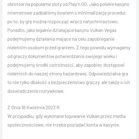
obrotów na popularne sloty od Play’n GO. Jako polskie kasyno
internetowe zadbaliśmy bowiem o minimalizację procedur,
po to, by grę można rozpocząć wręcz natychmiastowo.
Ponadto, jako legalnie działające kasyno Vulkan Vegas
podejmujemy działania mające na celu zapobieganie
nieletnim osobom przed graniem. Z tego powodu wymagamy
od graczy dokumentów potwierdzania swojego wieku i
podejmujemy środki ostrożności, aby zapobiec dostępowi
nieletnich do naszej strony hazardowej. Odpowiedzialna gra
to nie tylko dbałość o bezpieczeństwo graczy, ale także o ich
doświadczenie rozrywkowe.
Z Dnia 18 Kwietnia 2023 R
W przypadku, gdy wykonane logowanie Vulkan przez media
społecznościowe, nie trzeba posiadać konta w kasynie.