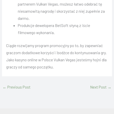
partnerem Vulkan Vegas, możesz łatwo odebrać tę
niesamowitą nagrodę i skorzystać z niej zupełnie za
darmo.
Produkcje dewelopera BetSoft słyną z iście
filmowego wykonania.
Ciągle rozwijamy program promocyjny po to, by zapewniać
graczom dodatkowe korzyści i bodźce do kontynuowania gry.
Jako kasyno online w Polsce Vulkan Vegas jesteśmy hojni dla
graczy od samego początku.
←
Previous Post
Next Post
→