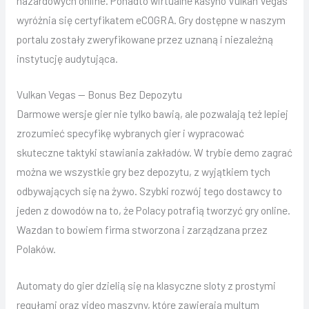
hazardowych online. Ponadto wirtualne kasyno Vulkan Vegas
wyróżnia się certyfikatem eCOGRA. Gry dostępne w naszym
portalu zostały zweryfikowane przez uznaną i niezależną
instytucję audytująca.
Vulkan Vegas — Bonus Bez Depozytu
Darmowe wersje gier nie tylko bawią, ale pozwalają też lepiej
zrozumieć specyfikę wybranych gier i wypracować
skuteczne taktyki stawiania zakładów. W trybie demo zagrać
można we wszystkie gry bez depozytu, z wyjątkiem tych
odbywających się na żywo. Szybki rozwój tego dostawcy to
jeden z dowodów na to, że Polacy potrafią tworzyć gry online.
Wazdan to bowiem firma stworzona i zarządzana przez
Polaków.
Automaty do gier dzielią się na klasyczne sloty z prostymi
regułami oraz video maszyny, które zawierają multum