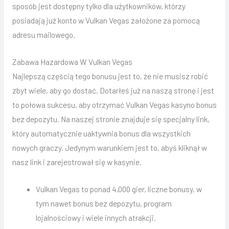
sposób jest dostępny tylko dla użytkowników, którzy
posiadają już konto w Vulkan Vegas założone za pomocą
adresu mailowego.
Zabawa Hazardowa W Vulkan Vegas
Najlepszą częścią tego bonusu jest to, że nie musisz robić
zbyt wiele, aby go dostać. Dotarłeś już na naszą stronę i jest
to połowa sukcesu, aby otrzymać Vulkan Vegas kasyno bonus
bez depozytu. Na naszej stronie znajduje się specjalny link,
który automatycznie uaktywnia bonus dla wszystkich
nowych graczy. Jedynym warunkiem jest to, abyś kliknął w
nasz link i zarejestrował się w kasynie.
Vulkan Vegas to ponad 4,000 gier, liczne bonusy, w
tym nawet bonus bez depozytu, program
lojalnościowy i wiele innych atrakcji.