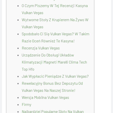
O Czym Piszemy W Tej Recenzji Kasyna
Vulkan Vegas
Wytworne Stoły Z Krupierem Na Żywo W
Vulkan Vegas
Spodobało Ci Się Vulkan Vegas? W Takim
Razie Oceń Również Te Kasyna!
Recenzja Vulkan Vegas
Urządzenie Do Obsługi Układów
Klimatyzacji Magneti Marelli Clima Tech
Top Hfo
Jak Wypłacić Pieniądze Z Vulkan Vegas?
Rewelacyjny Bonus Bez Depozytu Od
Vulkan Vegas Na Naszej Stronie!
Wersja Mobilna Vulkan Vegas
Firmy
Najbardziej Popularne Sloty Na Vulkan