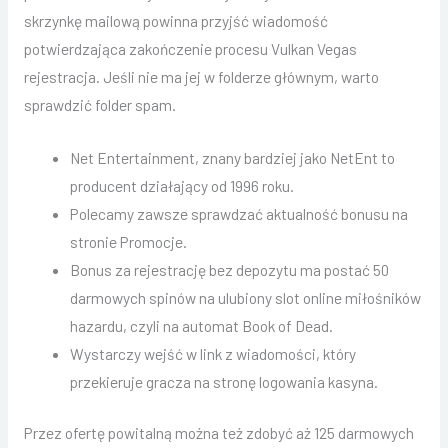
skrzynkę mailową powinna przyjść wiadomość
potwierdzająca zakończenie procesu Vulkan Vegas
rejestracja. Jeśli nie ma jej w folderze głównym, warto
sprawdzić folder spam.
Net Entertainment, znany bardziej jako NetEnt to
producent działający od 1996 roku.
Polecamy zawsze sprawdzać aktualność bonusu na
stronie Promocje.
Bonus za rejestrację bez depozytu ma postać 50
darmowych spinów na ulubiony slot online miłośników
hazardu, czyli na automat Book of Dead.
Wystarczy wejść w link z wiadomości, który
przekieruje gracza na stronę logowania kasyna.
Przez ofertę powitalną można też zdobyć aż 125 darmowych