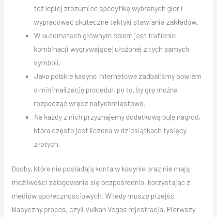
też lepiej zrozumieć specyfikę wybranych gier i
wypracować skuteczne taktyki stawiania zakładów.
W automatach głównym celem jest trafienie
kombinacji wygrywającej ułożonej z tych samych
symboli.
Jako polskie kasyno internetowe zadbaliśmy bowiem
o minimalizację procedur, po to, by grę można
rozpocząć wręcz natychmiastowo.
Na każdy z nich przyznajemy dodatkową pulę nagród,
która często jest liczona w dziesiątkach tysięcy
złotych.
Osoby, które nie posiadają konta w kasynie oraz nie mają
możliwości zalogowania się bezpośrednio, korzystając z
mediów społecznościowych. Wtedy muszę przejść
klasyczny proces, czyli Vulkan Vegas rejestracja. Pierwszy