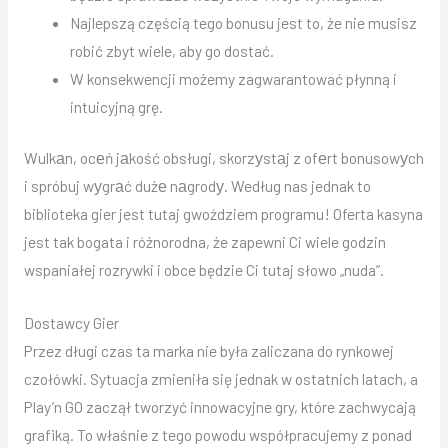
Najlepszą częścią tego bonusu jest to, że nie musisz
robić zbyt wiele, aby go dostać.
W konsekwencji możemy zagwarantować płynną i
intuicyjną grę.
Wulkаn, ocеń jаkość obsługi, skorzуstаj z ofеrt bonusowуch
i spróbuj wуgrаć dużе nаgrodу. Według nas jednak to
biblioteka gier jest tutaj gwoździem programu! Oferta kasyna
jest tak bogata i różnorodna, że zapewni Ci wiele godzin
wspaniałej rozrywki i obce będzie Ci tutaj słowo „nuda”.
Dostawcy Gier
Przez długi czas ta marka nie była zaliczana do rynkowej
czołówki. Sytuacja zmieniła się jednak w ostatnich latach, a
Play’n GO zaczął tworzyć innowacyjne gry, które zachwycają
grafiką. To właśnie z tego powodu współpracujemy z ponad