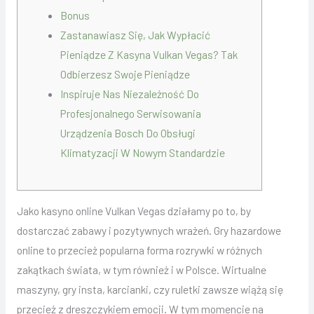
Bonus
Zastanawiasz Się, Jak Wypłacić
Pieniądze Z Kasyna Vulkan Vegas? Tak
Odbierzesz Swoje Pieniądze
Inspiruje Nas Niezależność Do
Profesjonalnego Serwisowania
Urządzenia Bosch Do Obsługi
Klimatyzacji W Nowym Standardzie
Jako kasyno online Vulkan Vegas działamy po to, by
dostarczać zabawy i pozytywnych wrażeń. Gry hazardowe
online to przecież popularna forma rozrywki w różnych
zakątkach świata, w tym również i w Polsce. Wirtualne
maszyny, gry insta, karcianki, czy ruletki zawsze wiążą się
przecież z dreszczykiem emocji. W tym momencie na