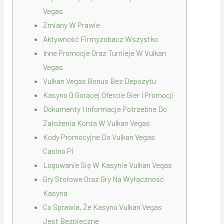
Vegas
Zmiany W Prawie
Aktywność Firmyzobacz Wszystko
Inne Promocje Oraz Turnieje W Vulkan
Vegas
Vulkan Vegas Bonus Bez Depozytu
Kasyno O Gorącej Ofercie Gier I Promocji
Dokumenty I Informacje Potrzebne Do
Założenia Konta W Vulkan Vegas
Kody Promocyjne Do Vulkan Vegas
Casino Pl
Logowanie Się W Kasynie Vulkan Vegas
Gry Stołowe Oraz Gry Na Wyłączność
Kasyna
Co Sprawia, Że Kasyno Vulkan Vegas
Jest Bezpieczne