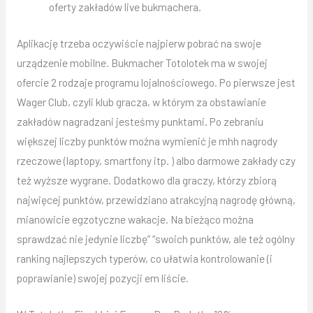
oferty zakładów live bukmachera.
Aplikację trzeba oczywiście najpierw pobrać na swoje
urządzenie mobilne. Bukmacher Totolotek ma w swojej
ofercie 2 rodzaje programu lojalnościowego. Po pierwsze jest
Wager Club, czyli klub gracza, w którym za obstawianie
zakładów nagradzani jesteśmy punktami. Po zebraniu
większej liczby punktów można wymienić je mhh nagrody
rzeczowe (laptopy, smartfony itp. ) albo darmowe zakłady czy
też wyższe wygrane. Dodatkowo dla graczy, którzy zbiorą
najwięcej punktów, przewidziano atrakcyjną nagrodę główną,
mianowicie egzotyczne wakacje. Na bieżąco można
sprawdzać nie jedynie liczbę” “swoich punktów, ale też ogólny
ranking najlepszych typerów, co ułatwia kontrolowanie (i
poprawianie) swojej pozycji em liście.