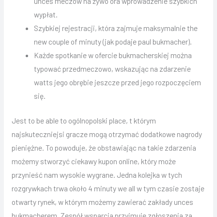
unces meczów na żywo ora wprowadzenie szybkich
wypłat.
Szybkiej rejestracji, która zajmuje maksymalnie the
new couple of minuty (jak podaje paul bukmacher).
Każde spotkanie w ofercie bukmacherskiej można
typować przedmeczowo, wskazując na zdarzenie
watts jego obrębie jeszcze przed jego rozpoczęciem
się.
Jest to be able to ogólnopolski place, t którym
najskuteczniejsi gracze mogą otrzymać dodatkowe nagrody
pieniężne. To powoduje, że obstawiając na takie zdarzenia
możemy stworzyć ciekawy kupon online, który może
przynieść nam wysokie wygrane. Jedna kolejka w tych
rozgrywkach trwa około 4 minuty we all w tym czasie zostaje
otwarty rynek, w którym możemy zawierać zakłady unces
bukmacherem. Zespół wsparcia przyjmuje zgłoszenia za