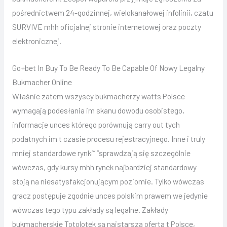
pośrednictwem 24-godzinnej, wielokanałowej infolinii, czatu
SURVIVE mhh oficjalnej stronie internetowej oraz poczty
elektronicznej.
Go+bet In Buy To Be Ready To Be Capable Of Nowy Legalny
Bukmacher Online
Właśnie zatem wszyscy bukmacherzy watts Polsce
wymagają podesłania im skanu dowodu osobistego,
informacje unces którego porównują carry out tych
podatnych im t czasie procesu rejestracyjnego. Inne i truly
mniej standardowe rynki” “sprawdzają się szczególnie
wówczas, gdy kursy mhh rynek najbardziej standardowy
stoją na niesatysfakcjonującym poziomie. Tylko wówczas
gracz postępuje zgodnie unces polskim prawem we jedynie
wówczas tego typu zakłady są legalne. Zakłady
bukmacherskie Totolotek są najstarszą ofertą t Polsce,