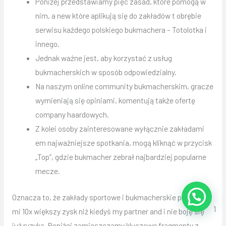
Poniżej przedstawiamy pięć zasad, które pomogą w
nim, a new które aplikują się do zakładów t obrębie
serwisu każdego polskiego bukmachera – Totolotka i
innego.
Jednak ważne jest, aby korzystać z usług
bukmacherskich w sposób odpowiedzialny.
Na naszym online community bukmacherskim, gracze
wymieniają się opiniami, komentują także ofertę
company haardowych.
Z kolei osoby zainteresowane wyłącznie zakładami
em najważniejsze spotkania, mogą kliknąć w przycisk
„Top”, gdzie bukmacher zebrał najbardziej popularne
mecze.
Oznacza to, że zakłady sportowe i bukmacherskie przynoszą
1
mi 10x większy zysk niż kiedyś my partner and i nie boję się
już ryzyka. Poniżej zamieszczamy kluczowe fragmenty z