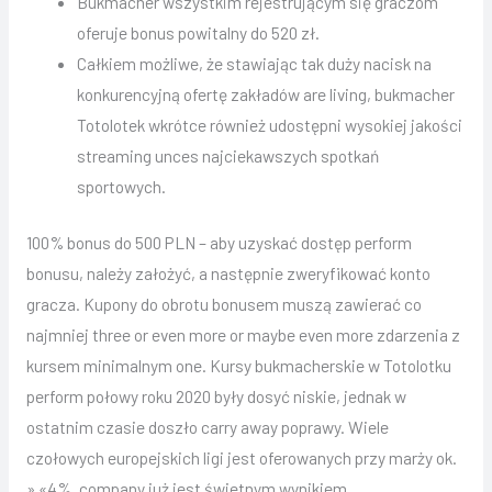
Bukmacher wszystkim rejestrującym się graczom
oferuje bonus powitalny do 520 zł.
Całkiem możliwe, że stawiając tak duży nacisk na
konkurencyjną ofertę zakładów are living, bukmacher
Totolotek wkrótce również udostępni wysokiej jakości
streaming unces najciekawszych spotkań
sportowych.
100% bonus do 500 PLN – aby uzyskać dostęp perform
bonusu, należy założyć, a następnie zweryfikować konto
gracza. Kupony do obrotu bonusem muszą zawierać co
najmniej three or even more or maybe even more zdarzenia z
kursem minimalnym one. Kursy bukmacherskie w Totolotku
perform połowy roku 2020 były dosyć niskie, jednak w
ostatnim czasie doszło carry away poprawy. Wiele
czołowych europejskich ligi jest oferowanych przy marży ok.
» «4%, company już jest świetnym wynikiem.