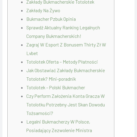
Zakłady Bukmacherskie Totolotek
Zakłady Na Żywo
Bukmacher Pzbuk Opinia
Sprawdź Aktualny Ranking Legalnych
Company Bukmacherskich!
Zagraj W Esport Z Bonusem Thirty Zł W
Lvbet
Totolotek Oferta – Metody Płatności
Jak Obstawiać Zakłady Bukmacherskie
Totolotek? Mini-poradnik
Totolotek – Polski Bukmacher
Czy Perform Założenia Konta Gracza W
Totolotku Potrzebny Jest Skan Dowodu
Tożsamości?
Legalni Bukmacherzy W Polsce,
Posiadający Zezwolenie Ministra