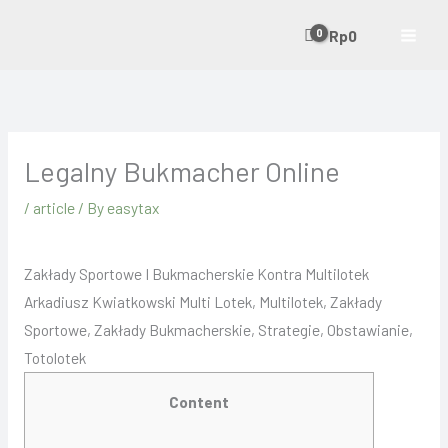
Skip
Rp
0
to
content
Legalny Bukmacher Online
/
article
/ By
easytax
Zakłady Sportowe I Bukmacherskie Kontra Multilotek
Arkadiusz Kwiatkowski Multi Lotek, Multilotek, Zakłady
Sportowe, Zakłady Bukmacherskie, Strategie, Obstawianie,
Totolotek
Content