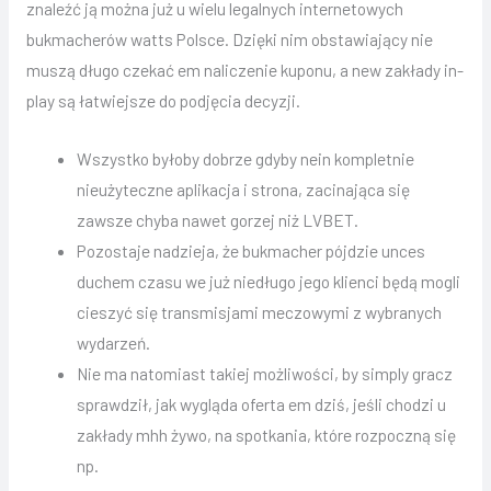
znaleźć ją można już u wielu legalnych internetowych
bukmacherów watts Polsce. Dzięki nim obstawiający nie
muszą długo czekać em naliczenie kuponu, a new zakłady in-
play są łatwiejsze do podjęcia decyzji.
Wszystko byłoby dobrze gdyby nein kompletnie
nieużyteczne aplikacja i strona, zacinająca się
zawsze chyba nawet gorzej niż LVBET.
Pozostaje nadzieja, że bukmacher pójdzie unces
duchem czasu we już niedługo jego klienci będą mogli
cieszyć się transmisjami meczowymi z wybranych
wydarzeń.
Nie ma natomiast takiej możliwości, by simply gracz
sprawdził, jak wygląda oferta em dziś, jeśli chodzi u
zakłady mhh żywo, na spotkania, które rozpoczną się
np.