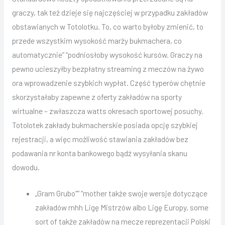
graczy, tak też dzieje się najczęściej w przypadku zakładów
obstawianych w Totolotku. To, co warto byłoby zmienić, to
przede wszystkim wysokość marży bukmachera, co
automatycznie” “podniosłoby wysokość kursów. Graczy na
pewno ucieszyłby bezpłatny streaming z meczów na żywo
ora wprowadzenie szybkich wypłat. Część typerów chętnie
skorzystałaby zapewne z oferty zakładów na sporty
wirtualne – zwłaszcza watts okresach sportowej posuchy.
Totolotek zakłady bukmacherskie posiada opcję szybkiej
rejestracji, a więc możliwość stawiania zakładów bez
podawania nr konta bankowego bądź wysyłania skanu
dowodu.
„Gram Grubo”” “mother także swoje wersje dotyczące
zakładów mhh Ligę Mistrzów albo Ligę Europy, some
sort of także zakładów na mecze reprezentacji Polski