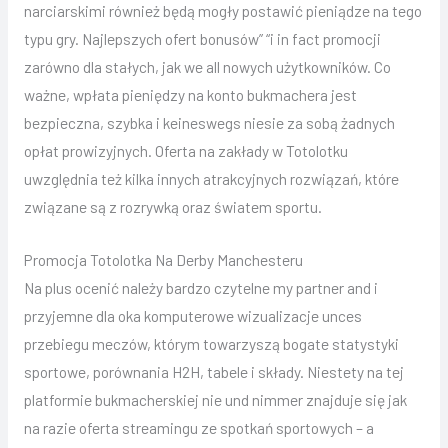
narciarskimi również będą mogły postawić pieniądze na tego
typu gry. Najlepszych ofert bonusów” “i in fact promocji
zarówno dla stałych, jak we all nowych użytkowników. Co
ważne, wpłata pieniędzy na konto bukmachera jest
bezpieczna, szybka i keineswegs niesie za sobą żadnych
opłat prowizyjnych. Oferta na zakłady w Totolotku
uwzględnia też kilka innych atrakcyjnych rozwiązań, które
związane są z rozrywką oraz światem sportu.
Promocja Totolotka Na Derby Manchesteru
Na plus ocenić należy bardzo czytelne my partner and i
przyjemne dla oka komputerowe wizualizacje unces
przebiegu meczów, którym towarzyszą bogate statystyki
sportowe, porównania H2H, tabele i składy. Niestety na tej
platformie bukmacherskiej nie und nimmer znajduje się jak
na razie oferta streamingu ze spotkań sportowych – a