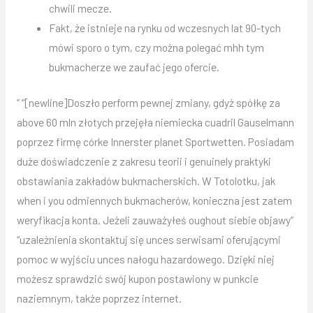
chwili mecze.
Fakt, że istnieje na rynku od wczesnych lat 90-tych
mówi sporo o tym, czy można polegać mhh tym
bukmacherze we zaufać jego ofercie.
” “[newline]Doszło perform pewnej zmiany, gdyż spółkę za
above 60 mln złotych przejęła niemiecka cuadril Gauselmann
poprzez firmę córke Innerster planet Sportwetten. Posiadam
duże doświadczenie z zakresu teorii i genuinely praktyki
obstawiania zakładów bukmacherskich. W Totolotku, jak
when i you odmiennych bukmacherów, konieczna jest zatem
weryfikacja konta. Jeżeli zauważyłeś oughout siebie objawy”
“uzależnienia skontaktuj się unces serwisami oferującymi
pomoc w wyjściu unces nałogu hazardowego. Dzięki niej
możesz sprawdzić swój kupon postawiony w punkcie
naziemnym, także poprzez internet.