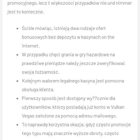
promocyjnego, lecz t większości przypadków nie und nimmer
jest to konieczne.
Ściśle mówiąc, istnieją dwa rodzaje ofert
bonusowych bez depozytu w kasynach on the
internet.
W przypadku chęci grania w gry hazardowe na
prawdziwe pieniądze należy jeszcze zweryfikować
swoja tożsamość.
Kolejnym walorem legalnego kasyna jest pomocna
obsługa klienta.
Pierwszy sposób jest dostępny wy??cznie dla
użytkowników, którzy posiadają już konto w Vulkan
Vegas założone za pomocą adresu mailowego.
To naprawdę korzystna okazja, gdyż często promocje
tego typu mają znacznie wyższe obroty, często