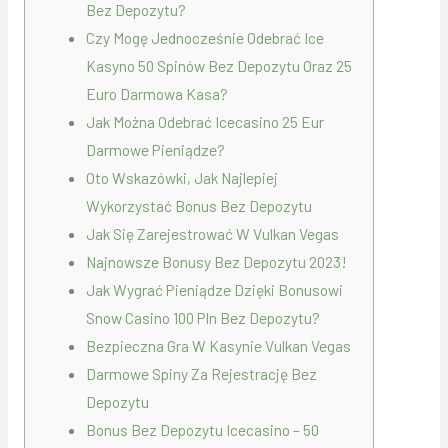
Bez Depozytu?
Czy Mogę Jednocześnie Odebrać Ice
Kasyno 50 Spinów Bez Depozytu Oraz 25
Euro Darmowa Kasa?
Jak Można Odebrać Icecasino 25 Eur
Darmowe Pieniądze?
Oto Wskazówki, Jak Najlepiej
Wykorzystać Bonus Bez Depozytu
Jak Się Zarejestrować W Vulkan Vegas
Najnowsze Bonusy Bez Depozytu 2023!
Jak Wygrać Pieniądze Dzięki Bonusowi
Snow Casino 100 Pln Bez Depozytu?
Bezpieczna Gra W Kasynie Vulkan Vegas
Darmowe Spiny Za Rejestrację Bez
Depozytu
Bonus Bez Depozytu Icecasino – 50