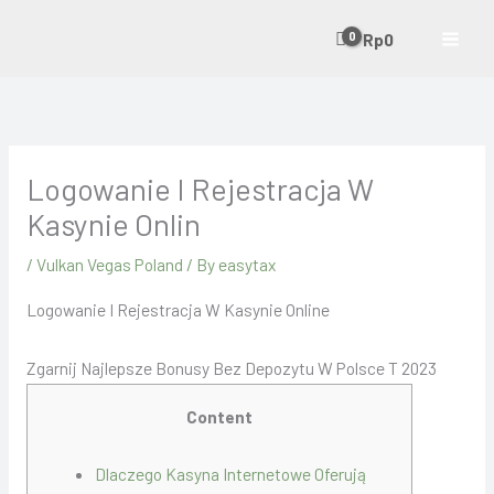
Skip
Rp
0
to
content
Logowanie I Rejestracja W
Kasynie Onlin
/
Vulkan Vegas Poland
/ By
easytax
Logowanie I Rejestracja W Kasynie Online
Zgarnij Najlepsze Bonusy Bez Depozytu W Polsce T 2023
Content
Dlaczego Kasyna Internetowe Oferują