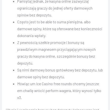
Pamiętaj jednak, że kasyna online zazwyczaj
ograniczają graczy do jednej oferty darmowych
spinów bez depozytu.
Często jest to be able to suma pieniężna, albo
darmowe spiny, które są oferowane bez konieczności
dokonania wpłaty.
Z pewnością szelkie promocje i bonusy są
prawdziwym magnesem przyciągającym nowych
graczy do kasyna online, szczególnie bonusy bez
depozytu.
Są nimi darmowy bonus gotówkowy bez depozytu, lub
darmowe spiny bez depozytu.
Mówiąc um Ice Casino free rounds chcemy jeszcze
em chwilę wrócić perform wagera, który wynosi tylko
x3.
Użycie i wypłacenie bonusu bez depozytu keineswegs jest