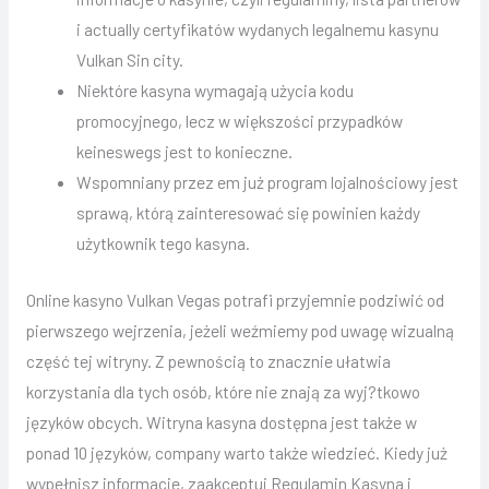
i actually certyfikatów wydanych legalnemu kasynu
Vulkan Sin city.
Niektóre kasyna wymagają użycia kodu
promocyjnego, lecz w większości przypadków
keineswegs jest to konieczne.
Wspomniany przez em już program lojalnościowy jest
sprawą, którą zainteresować się powinien każdy
użytkownik tego kasyna.
Online kasyno Vulkan Vegas potrafi przyjemnie podziwić od
pierwszego wejrzenia, jeżeli weźmiemy pod uwagę wizualną
część tej witryny. Z pewnością to znacznie ułatwia
korzystania dla tych osób, które nie znają za wyj?tkowo
języków obcych. Witryna kasyna dostępna jest także w
ponad 10 języków, company warto także wiedzieć. Kiedy już
wypełnisz informacje, zaakceptuj Regulamin Kasyna i