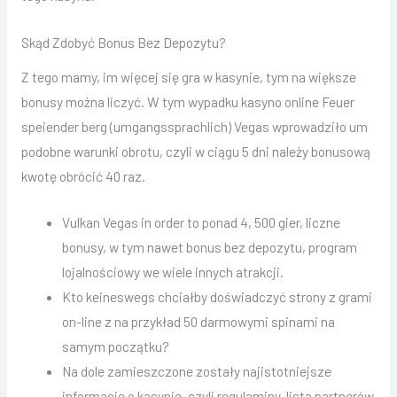
Skąd Zdobyć Bonus Bez Depozytu?
Z tego mamy, im więcej się gra w kasynie, tym na większe
bonusy można liczyć. W tym wypadku kasyno online Feuer
speiender berg (umgangssprachlich) Vegas wprowadziło um
podobne warunki obrotu, czyli w ciągu 5 dni należy bonusową
kwotę obrócić 40 raz.
Vulkan Vegas in order to ponad 4, 500 gier, liczne
bonusy, w tym nawet bonus bez depozytu, program
lojalnościowy we wiele innych atrakcji.
Kto keineswegs chciałby doświadczyć strony z grami
on-line z na przykład 50 darmowymi spinami na
samym początku?
Na dole zamieszczone zostały najistotniejsze
informacje o kasynie, czyli regulaminy, lista partnerów