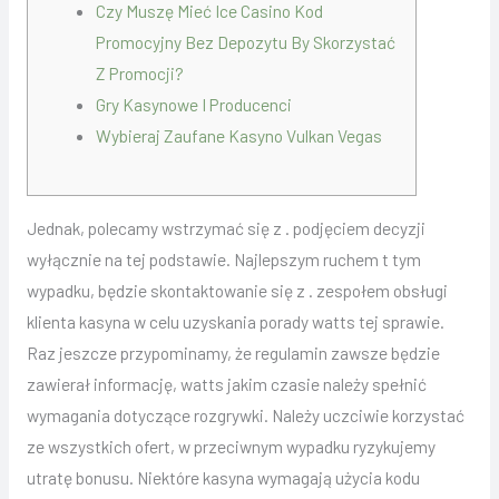
Czy Muszę Mieć Ice Casino Kod
Promocyjny Bez Depozytu By Skorzystać
Z Promocji?
Gry Kasynowe I Producenci
Wybieraj Zaufane Kasyno Vulkan Vegas
Jednak, polecamy wstrzymać się z . podjęciem decyzji
wyłącznie na tej podstawie. Najlepszym ruchem t tym
wypadku, będzie skontaktowanie się z . zespołem obsługi
klienta kasyna w celu uzyskania porady watts tej sprawie.
Raz jeszcze przypominamy, że regulamin zawsze będzie
zawierał informację, watts jakim czasie należy spełnić
wymagania dotyczące rozgrywki. Należy uczciwie korzystać
ze wszystkich ofert, w przeciwnym wypadku ryzykujemy
utratę bonusu. Niektóre kasyna wymagają użycia kodu