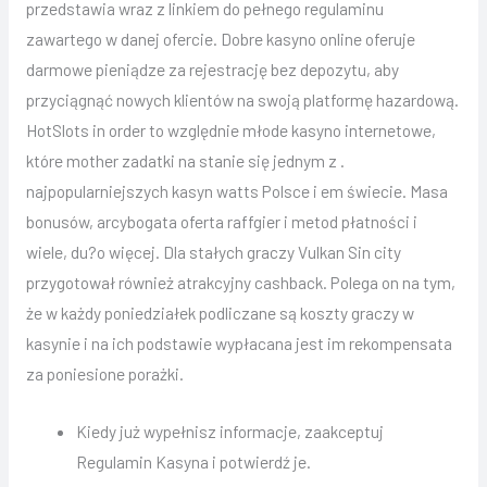
przedstawia wraz z linkiem do pełnego regulaminu
zawartego w danej ofercie. Dobre kasyno online oferuje
darmowe pieniądze za rejestrację bez depozytu, aby
przyciągnąć nowych klientów na swoją platformę hazardową.
HotSlots in order to względnie młode kasyno internetowe,
które mother zadatki na stanie się jednym z .
najpopularniejszych kasyn watts Polsce i em świecie. Masa
bonusów, arcybogata oferta raffgier i metod płatności i
wiele, du?o więcej. Dla stałych graczy Vulkan Sin city
przygotował również atrakcyjny cashback. Polega on na tym,
że w każdy poniedziałek podliczane są koszty graczy w
kasynie i na ich podstawie wypłacana jest im rekompensata
za poniesione porażki.
Kiedy już wypełnisz informacje, zaakceptuj
Regulamin Kasyna i potwierdź je.