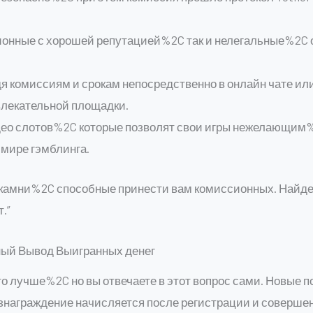
нзионные с хорошей репутацией%2C так и нелегальные%2
я комиссиям и срокам непосредственно в онлайн чате и
лекательной площадки.
део слотов%2C которые позволят свои игры нежелающим
 мире гэмблинга.
 камни%2C способные принести вам комиссионных. Найд
.”
ный Вывод Выигранных денег
о лучше%2C но вы отвечаете в этот вопрос сами. Новые 
вознаграждение начисляется после регистрации и соверше