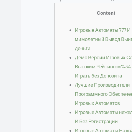
Content
Игровые Автоматы 777 И
мимолетный Вывод Выи
деньги
Демо Версии Игровых С
Высоким Рейтингом%3A 
Играть без Депозита
Лучшие Производители
Программного Обеспече
Игровых Автоматов
Игровые Автоматы неж
И Без Регистрации
Игровые Автоматы На кв