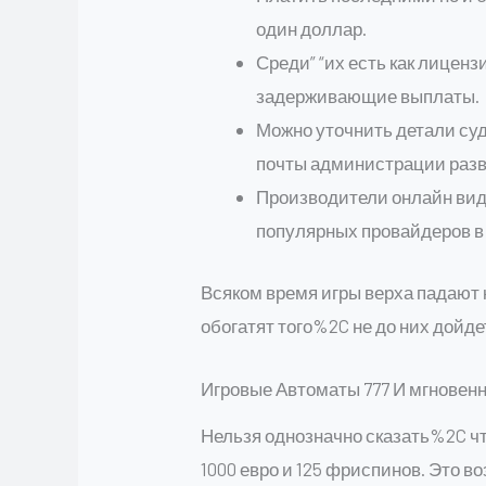
один доллар.
Среди” “их есть как лице
задерживающие выплаты.
Можно уточнить детали суд
почты администрации разв
Производители онлайн ви
популярных провайдеров в
Всяком время игры верха падают
обогатят того%2C не до них дойдет
Игровые Автоматы 777 И мгновен
Нельзя однозначно сказать%2C чт
1000 евро и 125 фриспинов. Это 