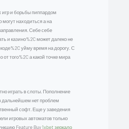
 игр и борьбы пиппардом
 могут находиться а на
направления. Себе себе
ать и казино%2C может далеко не
-коде%2C уйму время на дорогу. С
 от того%2C а какой точке мира
но играть в слоты. Пополнение
в дальнейшем нет проблем
венный софт. Еще у заведения
ели игровых автоматов только
ункцию Feature Buy
1xbet зеркало