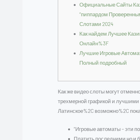
Официальные Сайты Ка
“пиппардом Проверенны
Слотами 2024
Как найдем Лучшее Кази
Онлайн%3F
Лучшие Игровые Автома
Полный подробный
Как же видео слоты могут отменн
трехмерной графикой и лучшими 
Латинское%2C возможно%2C покаж
“Игровые автоматы – эти п
Платить последними но и 