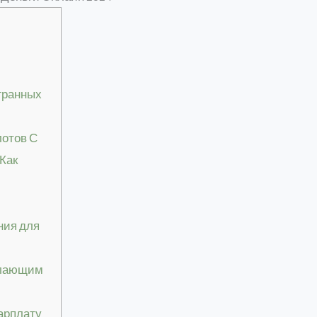
гранных
лотов С
Как
ния для
елающим
арплату