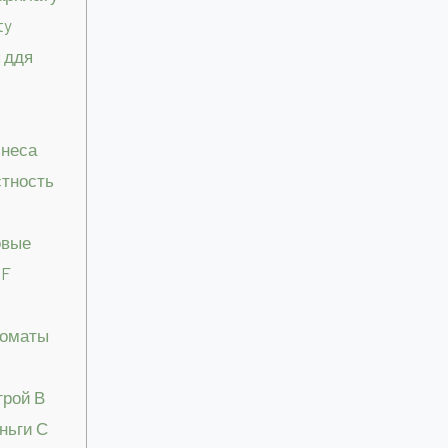
ty
 ддя
знеса
стность
овые
3F
томаты
грой В
ньги С