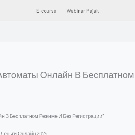
E-course
Webinar Pajak
Автоматы Онлайн В Бесплатном
н В Бесплатном Режиме И Без Регистрации”
 Деньги Онлайн 2024