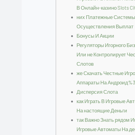
В Онлайн-казино Slots Ci
них Платежные Системы
Осуществления Выплат
Бонусы И Акции
Регуляторы Игорного Би
Или не Контролирует Че
Слотов
же Скачать Честные Игр
Аппараты На Андроид%
Дисперсия Слота
как Играть В Игровые Ав
На настоящие Деньги
так Важно Знать рядом И
Игровые Автоматы На де