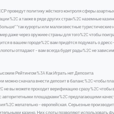
Р проведут политику жёсткого контроля сферы азартных
ции%2C а также в ряде других стран%2C наземные казино
больше” “так курорты или малоизвестные туристические 
имер даже через оружиее страны для того%2C чтобы поигр
дится в вашем городе%2C вам придётся подумать о дресс
хлопоты отпадают – вам всегда будет рады%2C не зависимо
ысоким Рейтингом%3A Как Играть нет Депозита
и можно сначала внести депозит в баланс%2C чтобы плат
2C не вы можете проходит верификацию сразу%2C чтобы 
е с авторитетными площадками%2C предлагающими качест
зия%2C желательно – европейская. Серьезные производит
ительными казино. Них слоты позволяют использовать ф