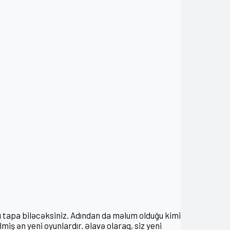
u tapa biləcəksiniz. Adından da məlum olduğu kimi
miş ən yeni oyunlardır. Əlavə olaraq, siz yeni