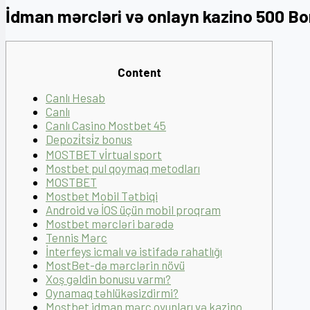
İdman mərcləri və onlayn kazino 500 Bo
Content
Canlı Hesab
Canlı
Canlı Casino Mostbet 45
Depozi̇tsi̇z bonus
MOSTBET vİrtual sport
Mostbet pul qoymaq metodları
MOSTBET
Mostbet Mobil Tətbiqi
Android və İOS üçün mobil proqram
Mostbet mərcləri barədə
Tennis Mərc
İnterfeys icmalı və istifadə rahatlığı
MostBet-də mərclərin növü
Xoş gəldin bonusu varmı?
Oynamaq təhlükəsizdirmi?
Mostbet idman mərc oyunları və kazino