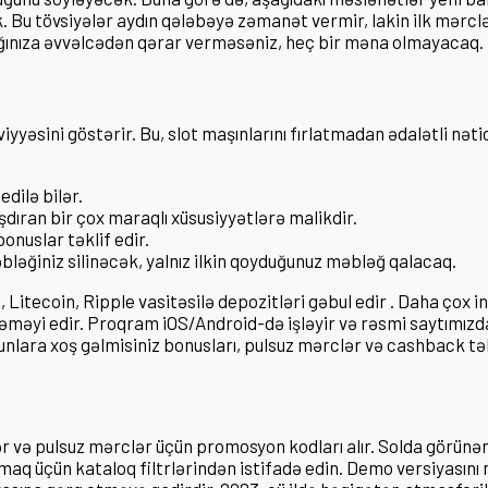
tövsiyələr aydın qələbəyə zəmanət vermir, lakin ilk mərclər
ağınıza əvvəlcədən qərar verməsəniz, heç bir məna olmayacaq.
yyəsini göstərir. Bu, slot maşınlarını fırlatmadan ədalətli nət
dilə bilər.
dıran bir çox maraqlı xüsusiyyətlərə malikdir.
nuslar təklif edir.
ləğiniz silinəcək, yalnız ilkin qoyduğunuz məbləğ qalacaq.
Litecoin, Ripple vasitəsilə depozitləri gəbul edir . Daha çox 
kləməyi edir. Proqram iOS/Android-də işləyir və rəsmi saytım
unlara xoş gəlmisiniz bonusları, pulsuz mərclər və cashback təkl
ər və pulsuz mərclər üçün promosyon kodları alır. Solda görün
aq üçün kataloq filtrlərindən istifadə edin. Demo versiyasını 