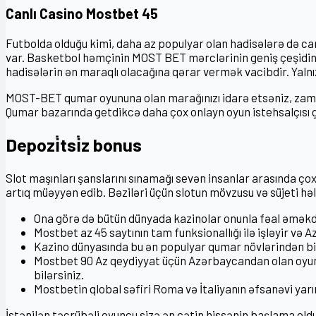
Canlı Casino Mostbet 45
Futbolda olduğu kimi, daha az populyar olan hadisələrə də can
var. Basketbol həmçinin MOST BET mərclərinin geniş çeşidind
hadisələrin ən maraqlı olacağına qərar vermək vacibdir. Yal
MOST-BET qumar oyununa olan marağınızı idarə etsəniz, zaman
Qumar bazarında getdikcə daha çox onlayn oyun istehsalçısı 
Depozi̇tsi̇z bonus
Slot maşınları şanslarını sınamağı sevən insanlar arasında çox 
artıq müəyyən edib. Bəziləri üçün slotun mövzusu və süjeti həl
Ona görə də bütün dünyada kazinolar onunla fəal əməkda
Mostbet az 45 saytının tam funksionallığı ilə işləyir v
Kazino dünyasında bu ən populyar qumar növlərindən bir
Mostbet 90 Az qeydiyyat üçün Azərbaycandan olan oyunç
bilərsiniz.
Mostbetin qlobal səfiri Roma və İtaliyanın əfsanəvi yar
İstənilən təcrübəli oyunçu sizə ən çətin hissənin başlama ol