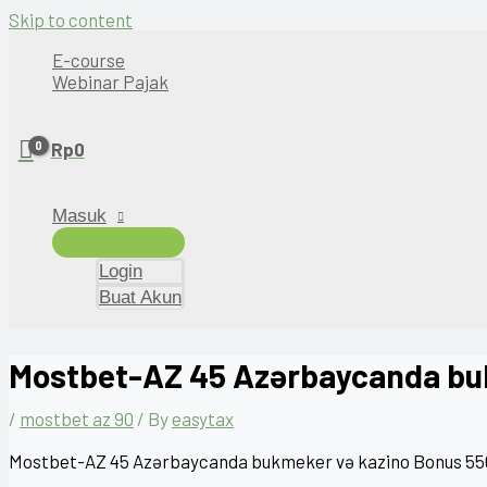
Skip to content
E-course
Webinar Pajak
Rp
0
Masuk
Login
Buat Akun
Mostbet-AZ 45 Azərbaycanda bu
/
mostbet az 90
/ By
easytax
Mostbet-AZ 45 Azərbaycanda bukmeker və kazino Bonus 5