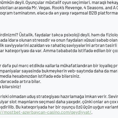
ün deyil. Oyunçular müxtəlif oyun seçimləri, maraqlı hekayəl
 slotları arasında Mr. Vegas, Rook’s Revenge, 4 Seasons, and 
oqram təminatının, eləcə də ən yaxşı rəqəmsal B2B platformasın
rdinizmi? Üstəlik, faydalar təkcə psixoloji deyil, həm də fiziol
 idarə olunan stressdir və onun faydaları xüsusi səbəb olan s
səviyyələrini azaldan və rahatlıq səviyyələrini artıran təsirli b
ar kateqoriyası da var. Amma təbabətdə istifadə edilən bir ço
r dəfə pul mərc etdikdə xallarla mükafatlandıran bir loyallıq p
mpaniyalar sayəsində bukmeykerin veb-saytında daha da maraqlı
edia hesabınızdan istifadə edə bilərsiniz.
dərəcədə artıra bilər.
bilərsiniz!
 riski olmadan uduş strategiyası hazırlamağa imkan verir. Sevi
lyar slot maşınlarını seçməsi daha yaxşıdır, çünki onlar ən çox
əşdirilib. Bu kateqoriyada hər bir oyunçu özü üçün uyğun varia
://mostbet-azerbaycan-casino.com/qeydiyyat/
.