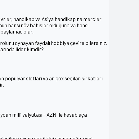
dövrlər, handikap və Asiya handikapına mərclər
un hansı növ bahislər olduğuna və hansı
 başlamaq olar.
olunu oynayan faydalı hobbiyə çevirə bilərsiniz.
rında lider kimdir?
n populyar slotları və ən çox seçilən şirkətləri
r.
an milli valyutası – AZN ilə hesab aça
hisçilərə oyunu çox itkisiz oynamağa, eyni