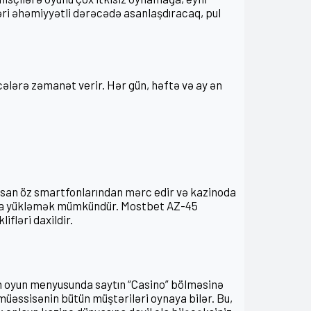
i əhəmiyyətli dərəcədə asanlaşdıracaq, pul
icələrə zəmanət verir. Hər gün, həftə və ay ən
insan öz smartfonlarından mərc edir və kazinoda
ızda yükləmək mümkündür. Mostbet AZ-45
ifləri daxildir.
ən oyun menyusunda saytın “Casino” bölməsinə
müəssisənin bütün müştəriləri oynaya bilər. Bu,