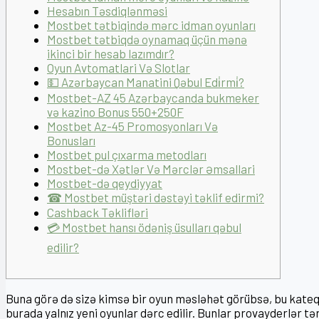
Hesabın Təsdiqlənməsi
Mostbet tətbiqində mərc idman oyunları
Mostbet tətbiqdə oynamaq üçün mənə
ikinci bir hesab lazımdır?
Oyun Avtomatlari Və Slotlar
💵 Azərbaycan Manatini Qəbul Edi̇rmi̇?
Mostbet-AZ 45 Azərbaycanda bukmeker
və kazino Bonus 550+250F
Mostbet Az-45 Promosyonları Və
Bonusları
Mostbet pul çıxarma metodları
Mostbet-də Xətlər Və Mərclər Əmsallari
Mostbet-də qeydiyyat
☎ Mostbet müştəri dəstəyi təklif edirmi?
Cashback Təklifləri
💳 Mostbet hansı ödəniş üsulları qəbul
edilir?
Buna görə də sizə kimsə bir oyun məsləhət görübsə, bu kateqo
burada yalnız yeni oyunlar dərc edilir. Bunlar provayderlər tə