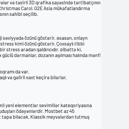
ər və təsirli 3D qrafika sayəsində tərtibatçının
A Christmas Carol. G2E Asia mükafatlandırma
ın sahibi seçilib.
oji səviyyədə özünü göstərir. Əsasən, onlayn
tress kimi özünü göstərir. Çoxsaylı tibbi
ir stress aradan qaldırıcıdır. Əlbəttə ki,
x güclü dərmanlar, dozanın aşılması halında mənfi
roqramı da var.
 və gəlirli vaxt keçirə bilərlər.
mli yeni elementlər sevimlilər kateqoriyasına
 uduşları ödəyənlərdir. Mostbet az 45
nt tapa biləcək. Klassik meyvələrdən tutmuş