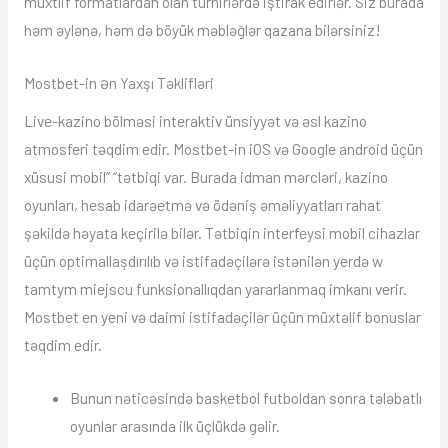
müxtlif formatlardan olan turnirlərdə iştirak edirlər. Siz burada
həm əylənə, həm də böyük məbləğlər qazana bilərsiniz!
Mostbet-in Ən Yaxşı Təklifləri
Live-kazino bölməsi interaktiv ünsiyyət və əsl kazino
atmosferi təqdim edir. Mostbet-in iOS və Google android üçün
xüsusi mobil” “tətbiqi var. Burada idman mərcləri, kazino
oyunları, hesab idarəetmə və ödəniş əməliyyatları rahat
şəkildə həyata keçirilə bilər. Tətbiqin interfeysi mobil cihazlar
üçün optimallaşdırılıb və istifadəçilərə istənilən yerdə w
tamtym miejscu funksionallıqdan yararlanmaq imkanı verir.
Mostbet en yeni və daimi istifadəçilər üçün müxtəlif bonuslar
təqdim edir.
Bunun nəticəsində basketbol futboldan sonra tələbatlı
oyunlar arasında ilk üçlükdə gəlir.