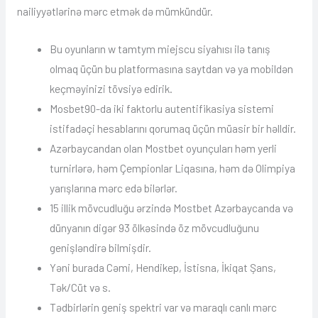
nailiyyətlərinə mərc etmək də mümkündür.
Bu oyunların w tamtym miejscu siyahısı ilə tanış
olmaq üçün bu platformasına saytdan və ya mobildən
keçməyinizi tövsiyə edirik.
Mosbet90-da iki faktorlu autentifikasiya sistemi
istifadəçi hesablarını qorumaq üçün müasir bir həlldir.
Azərbaycandan olan Mostbet oyunçuları həm yerli
turnirlərə, həm Çempionlar Liqasına, həm də Olimpiya
yarışlarına mərc edə bilərlər.
15 illik mövcudluğu ərzində Mostbet Azərbaycanda və
dünyanın digər 93 ölkəsində öz mövcudluğunu
genişləndirə bilmişdir.
Yəni burada Cəmi, Hendikep, İstisna, İkiqat Şans,
Tək/Cüt və s.
Tədbirlərin geniş spektri var və maraqlı canlı mərc