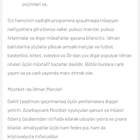
seçimləri va.
Siz həmçinin sadiqlik proqramına qoşulmaqla müəyyən
nailiyyətlərə görə bonus xallar, pulsuz mərclər, pulsuz
fırlatmalar və digər mükafatlar qazana bilərsiniz. İdman
bahislərinə yüzlərlə yüksək əmsallı matçlar və futbol,
basketbol, kriket, voleybol və 30-dan çox digər populyar idman
növləri üçün müxtəlif bazarlar daxildir. Bütün bunlara canlı
yayım və ya canlı yayımda mərc etmək olar.
Mostbet-də İdman Mərcləri
Gəlirli təqdimatı qaçırmamaq üçün yeniləmələrə diqqət
yetirin. Azərbaycanlı Mostbet oyunçuları qanuni və müasir
ödəniş üsullarından istifadə edərək uduşları yatıra və çıxara
bilərlər. Əməliyyatlar üçün həm fedex pul, həm də
kriptovalyuta mövcuddur.