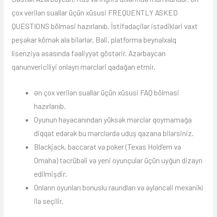
çox verilən suallar üçün xüsusi FREQUENTLY ASKED
QUESTIONS bölməsi hazırlanıb. İstifadəçilər istədikləri vaxt
peşəkar kömək ala bilərlər. Bəli, platforma beynəlxalq
lisenziya əsasında fəaliyyət göstərir. Azərbaycan
qanunvericiliyi onlayn mərcləri qadağan etmir.
Ən çox verilən suallar üçün xüsusi FAQ bölməsi
hazırlanıb.
Oyunun həyəcanından yüksək mərclər qoymamağa
diqqət edərək bu mərclərdə uduş qazana bilərsiniz.
Blackjack, baccarat və poker (Texas Hold’em və
Omaha) təcrübəli və yeni oyunçular üçün uyğun dizayn
edilmişdir.
Onların oyunları bonuslu raundları və əyləncəli mexaniki
ilə seçilir.