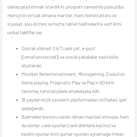
olaraq qeyd etmək istərdik ki, proqram tamamilə pulsuzdur.
Həmçinin virtual idmana mərclər, mərc konstruktoru və
siyasət, şou-biznes və hətta təbiət hadisələrinə xətt kimi
unikal təkliflər var.
Dəstək xidməti 24/7 canlı çat, e-poçt
([email protected]) və sosial şəbəkələr vasitəsilə
əlçatandır.
Mostbet Netentertainment, Microgaming, Evolution
Game playing, Pragmatic Play və Play’n GO kimi
tanınmış təminatçılarla əməkdaşlıq edir.
18 yaşdan kiçik şəxslərin platformadan istifadəsi qəti
qadağandır.
Bukmeker kontoru nəinki idman mərcləri etməyə, həm
də slotlar, canlı oyunlar (canlı dilerlərlə kazino) və
kəskin oyunlar kimi qumar oyunları oynamağa imkan