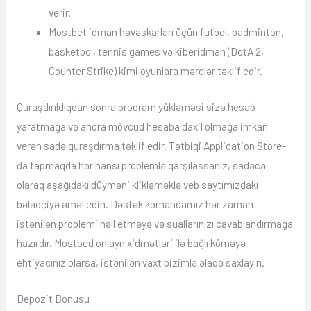
verir.
Mostbet idman həvəskarları üçün futbol, badminton,
basketbol, tennis games və kiberidman (DotA 2,
Counter Strike) kimi oyunlara mərclər təklif edir.
Quraşdırıldıqdan sonra proqram yükləməsi sizə hesab
yaratmağa və ahora mövcud hesaba daxil olmağa imkan
verən sadə quraşdırma təklif edir. Tətbiqi Application Store-
da tapmaqda hər hansı problemlə qarşılaşsanız, sadəcə
olaraq aşağıdakı düyməni klikləməklə veb saytımızdakı
bələdçiyə əməl edin. Dəstək komandamız hər zaman
istənilən problemi həll etməyə və suallarınızı cavablandırmağa
hazırdır. Mostbed onlayn xidmətləri ilə bağlı köməyə
ehtiyacınız olarsa, istənilən vaxt bizimlə əlaqə saxlayın.
Depozit Bonusu