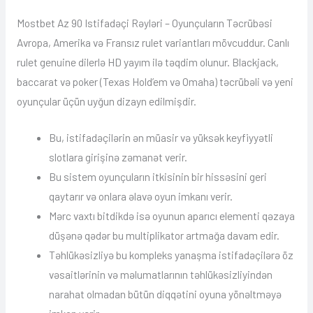
Mostbet Az 90 Istifadəçi Rəyləri – Oyunçuların Təcrübəsi
Avropa, Amerika və Fransız rulet variantları mövcuddur. Canlı
rulet genuine dilerlə HD yayım ilə təqdim olunur. Blackjack,
baccarat və poker (Texas Hold’em və Omaha) təcrübəli və yeni
oyunçular üçün uyğun dizayn edilmişdir.
Bu, istifadəçilərin ən müasir və yüksək keyfiyyətli
slotlara girişinə zəmanət verir.
Bu sistem oyunçuların itkisinin bir hissəsini geri
qaytarır və onlara əlavə oyun imkanı verir.
Mərc vaxtı bitdikdə isə oyunun aparıcı elementi qəzaya
düşənə qədər bu multiplikator artmağa davam edir.
Təhlükəsizliyə bu kompleks yanaşma istifadəçilərə öz
vəsaitlərinin və məlumatlarının təhlükəsizliyindən
narahat olmadan bütün diqqətini oyuna yönəltməyə