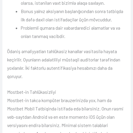
olarsa, istənilən vaxt bizimlə əlaqə saxlayın.
Bonus yalnız aksiyanın başlanğıcından sonra tətbiqdə
ilk dəfə daxil olan istifadəçilər üçün mövcuddur.
Problemli qumara dair xəbərdaredici əlamətlər va və
onları tanımaq vacibdir.
Ödəniş əməliyyatları təhlükəsiz kanallar vasitəsilə həyata
keçirilir. Oyunların ədalətliliyi müstəqil auditorlar tərəfindən
yoxlanılır. İki faktorlu autentifikasiya hesabınızı daha da
qoruyur.
Mostbet-in Təhlükəsizliyi
Mostbet-in təkcə kompüter brauzerinizdə yox, həm də
Mostbet Mobil Tətbiqində istifadə edə bilərsiniz. Onun rəsmi
veb-saytdan Android və en este momento iOS üçün olan
versiyasını endirə bilərsiniz. Minimal sistem tələbləri