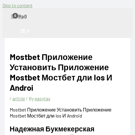
Skip to content
Rp
0
Mostbet Приложение
Установить Приложение
Mostbet Мостбет дли Ios И
Androi
/
article
/ By
easytax
Mostbet Приложение Установить Приложение
Mostbet Мостбет дли Ios И Android
Надежная Букмекерская