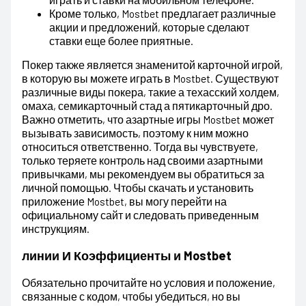
Кроме только, Mostbet предлагает различные
акции и предложений, которые сделают
ставки еще более приятные.
Покер также является знаменитой карточной игрой,
в которую вы можете играть в Mostbet. Существуют
различные виды покера, такие а техасский холдем,
омаха, семикарточный стад а пятикарточный дро.
Важно отметить, что азартные игры Mostbet может
вызывать зависимость, поэтому к ним можно
относиться ответственно. Тогда вы чувствуете,
только теряете контроль над своими азартными
привычками, мы рекомендуем вы обратиться за
личной помощью. Чтобы скачать и установить
приложение Mostbet, вы могу перейти на
официальному сайт и следовать приведенным
инструкциям.
линии И Коэффициенты и Mostbet
Обязательно прочитайте но условия и положение,
связанные с кодом, чтобы убедиться, но вы