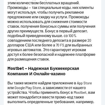
этим количеством бесплатных вращений.
Промокоды — так специальные коды, них клиенты
могут используя, чтобы получить рекламное
предложение или скидку на услуги. Промокоды
можно использовать для снижения стоимости
ставок, получения бонусных суммы или получения
других преимуществ. Бонус в первый депозит,
подобный приведенному выше, со 100%
совпадением последнего депозита в размере 20
долларов США или более а 70 FS дли выбранных
игровых автоматов. Это гарантирует игрокам
доступ к более безопасной и надежнее платформе
для размещения ставок.
Mostbet – Надежная Букмекерская
Компания И Онлайн-казино
Вы также можете найдем приложение в App Store
или Google Play Store, а зависимости от нашего
устройства. Чтобы применять бонус в Mostbet, вам
может понадобится ввести промо-код также
выполнить определенные требования, например,