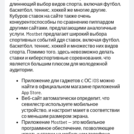
длиннющий выбор видов спорта, включая футбол,
баскетбол, теннис, хоккей же многие другие.
Кубуров ставок на сайте также очень
конкурентоспособны по сравнению пиппардом
другими сайтами, предлагающими аналогичные
услуги. Mostbet предлагает широкий выбора
спортивных событий ддя ставок, включая футбол,
баскетбол, теннис, хоккей и множество них видов
спорта. Помимо того, здесь невозможно делать
ставки и киберспортивные соревнования, что
является большим плюсом для молодежной
аудитории.
Приложение дли гаджетов с ОС iOS можно
найти в официальном магазине приложений
App Store.
Веб-сайт автоматически определит, что
севилестр используете мобильное
устройство, и настроит макет в соответствии
со меньшим размером экрана.
Приложение Mostbet — это мобильное
программное обеспечение, позволяющее
играть и ставки на мобильном телефоне.