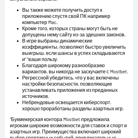
Вы также можете получить доступ к
приложению спустя свой ПК например
компьютер Mac.
Кроме того, которых страны могут быть не
допущены нему сайту из-за здешних законов.
В игре выбраны динамические
коэффициенты, позволяют быстро увеличить
выигрыш, если шансы в успех складываются
и” “ваши пользу.
Благодаря широкому разнообразию
вариантов, вы никогда не заскучаете с Mostbet.
Регрессной убедитесь, что у вас включены
настройки безопасности, позволяющие
устанавливать приложения из преданных
источников.
Небрендовые освещается киберспорт,
хорошо проработаны разделы азартных игр.
“Букмекерская контора Mostbet предложила
игрокам широкие возможности для ставок и спорт и
азартных игр. Преимущества включают широкий
выбор спортивных событий, привлекательные