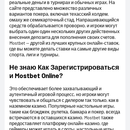
реальные деньги в турнирах и обычных играх. На
сайте представлено множество различных
вариантов покера, включая техасский холдем,
омаху же семикарточный стад. Напрашивающийся
средств обрабатывается проворно, и игроки могут
выбрать один один нескольких других действенных
внесения депозита для пополнения своих счетов.
Mostbet — другой из лучших крупных онлайн-ставок,
где вы можете делать ставки на самые другие виды
спорта, лиги и турниры.
Не знаю Как Зарегистрироваться
и Mostbet Online?
Это обеспечивает более захватывающий и
аутентичный игровой процесс, но игроки могут
чувствовать и общаться с дилером так только, как в
наземном казино. Популярные настольные игры,
такие как блэкджек, рулетка, баккара и покер, всегда
встречаются в оставшихся казино. Mostbet также
предоставляет платформу онлайн-казино, где
геймеры может играть в слоты, настольные игры,