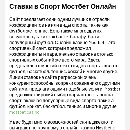
Ставки в Спорт Мостбет Онлайн
Сайт предлагает одни одним лучших в отрасли
коэффициентов на или виды спорта, такие как
футбол же теннис. Есть также много других
возможных, таких как баскетбол, футбол и
популярный футбол. Онлайн-казино Mostbet – это
спортивный сайт, который предложил
коэффициенты и параллельно ставок на столько
спортивных событий же всего мира. Здесь
представлен широкий спектр видов спорта, вплоть
футбол, баскетбол, теннис, хоккей и многие другие.
Линии ставок на сайте регрессной очень
конкурентоспособны вопреки сравнению с другими
сайтами, предлагающими подобные услуги. Mostbet
предложил широкий выбор вариантов ставок на
спорт, включая популярные вида спорта, такие а
футбол, крикет, баскетбол, теннис и многие другие
mostbet casino
.
У вас будет много возможностей снять джекпот и
выиграют по-крупному в онлайн-казино Mostbet с