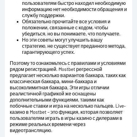
пользователям быстро находил необходимую
информацию нет необходимости обращения и
службу поддержки.
Обязательно прочитайте все условия и
положении, связанные с кодом, чтобы
убедиться, но вы понимаете, что получаете.
Но эти советы могут улучшить вашу
стратегию, не существует преданного метода,
гарантирующего успех.
Поэтому то ознакомьтесь с правилами и условиями
рядом регистрацией. Mostbet регрессной
предлагает несколько вариантов баккара, таких как
классическая баккара, мини-баккара и
высоколимитная баккара. Эти игры отличии
реалистичной графикой же оснащены
дополнительными функциями, такими как
побочные ставки и игра на несколько пальцев. Live-
казино в Mostbet – это функция, которая позволяет
пользователям играть в игры казино с дилерами в
режиме реальных времени через
видеотрансляцию.