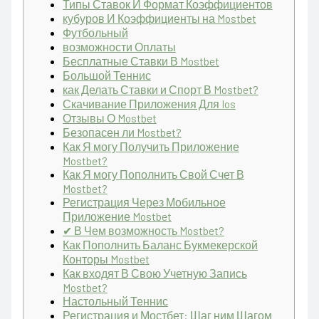
Типы Ставок И Формат Коэффициентов
кубуров И Коэффициенты на Mostbet
Футбольный
возможности Оплаты
Бесплатные Ставки В Mostbet
Большой Теннис
как Делать Ставки и Спорт В Mostbet?
Скачивание Приложения Для Ios
Отзывы О Mostbet
Безопасен ли Mostbet?
Как Я могу Получить Приложение
Mostbet?
Как Я могу Пополнить Свой Счет В
Mostbet?
Регистрация Через Мобильное
Приложение Mostbet
✔ В Чем возможность Mostbet?
Как Пополнить Баланс Букмекерской
Конторы Mostbet
Как входят В Свою Учетную Запись
Mostbet?
Настольный Теннис
Регистрация и Мостбет: Шаг ним Шагом