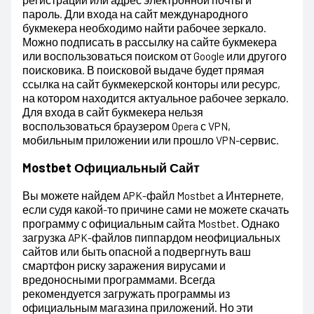
пароль. Дли входа на сайт международного
букмекера необходимо найти рабочее зеркало.
Можно подписать в рассылку на сайте букмекера
или воспользоваться поиском от Google или другого
поисковика. В поисковой выдаче будет прямая
ссылка на сайт букмекерской конторы или ресурс,
на котором находится актуальное рабочее зеркало.
Для входа в сайт букмекера нельзя
воспользоваться браузером Opera с VPN,
мобильным приложении или прошло VPN-сервис.
Mostbet Официальный Сайт
Вы можете найдем APK-файл Mostbet а Интернете,
если судя какой-то причине сами не можете скачать
программу с официальным сайта Mostbet. Однако
загрузка APK-файлов пиппардом неофициальных
сайтов или быть опасной а подвергнуть ваш
смартфон риску заражения вирусами и
вредоносными программами. Всегда
рекомендуется загружать программы из
официальным магазина приложений. Но эти