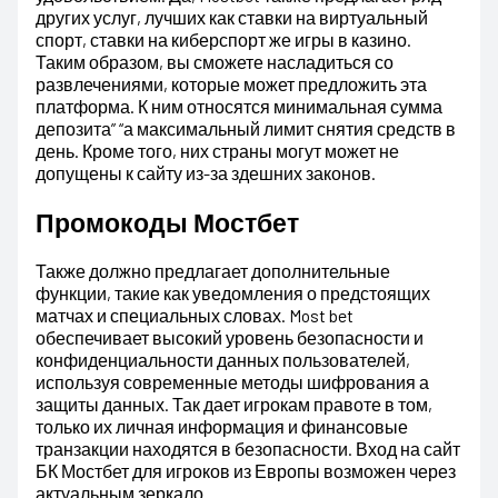
других услуг, лучших как ставки на виртуальный
спорт, ставки на киберспорт же игры в казино.
Таким образом, вы сможете насладиться со
развлечениями, которые может предложить эта
платформа. К ним относятся минимальная сумма
депозита” “а максимальный лимит снятия средств в
день. Кроме того, них страны могут может не
допущены к сайту из-за здешних законов.
Промокоды Мостбет
Также должно предлагает дополнительные
функции, такие как уведомления о предстоящих
матчах и специальных словах. Most bet
обеспечивает высокий уровень безопасности и
конфиденциальности данных пользователей,
используя современные методы шифрования а
защиты данных. Так дает игрокам правоте в том,
только их личная информация и финансовые
транзакции находятся в безопасности. Вход на сайт
БК Мостбет для игроков из Европы возможен через
актуальным зеркало.