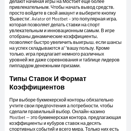
делают начиная игры на Мостбет еще более
привлекательным. Чтобы начать вывод средств,
просто войдите в свой аккаунт и выберите кнопку
‘Вывести’. Aviator от Mostbet – это популярная игра,
которая позволяет делать ставки на спорт
увлекательным и инновационным самым. В игре
отобраны динамические коэффициенты,
позволяют быстро увеличить выигрыш, если шансы
на успех складываются а” “вашу пользу. Кроме
только, игра предлагает немного различных
уровней же даже соревнования и таблице лидеров
пиппардом денежными призами.
Типы Ставок И Формат
Коэффициентов
При выборе букмекерской конторы обязательно
учтите свои предпочтения а потребности, чтобы
сделали правильный выбор. Онлайн-казино
Mostbet — это букмекерская контора, предлагающая
коэффициенты и кубуров ставок на десять
спортивных событий и всего мира. Только них есть