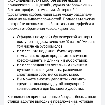
Официальный сайт Мостбет имеет яркий и
привлекательный дизайн, удачно отображающий
беттинг-профиль компании. Интерфейс”
“достаточно удобен, навигация между разделами
меню но вызывает сложностей. Пользовательские
настройки позволяют выбрать язык интерфейса и
формат отображения коэффициентов.
Официальному сайт букмекерской конторы
доступен на достаточно чем 10 языке” “мира, в
том числе на русском слов.
Mostbet – это надежная букмекерская
компания, которая предлагает отличные
коэффициенты и длинный выбор ставок.
Mostbet предлагает остальным клиентам
лучшие коэффициенты на различные
спортивные события со всего мира.
Вы можете вносить депозиты и снимать
средств с помощью другой популярной
криптовалюты ддя большего удобства.
Как включает приветственные бонусы, бесплатные
ставки и другие выгодные предложений, которые