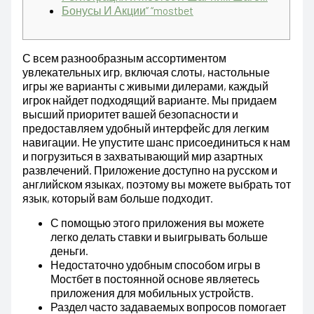
Бонусы И Акции” “mostbet
С всем разнообразным ассортиментом
увлекательных игр, включая слоты, настольные
игры же варианты с живыми дилерами, каждый
игрок найдет подходящий варианте. Мы придаем
высший приоритет вашей безопасности и
предоставляем удобный интерфейс для легким
навигации. Не упустите шанс присоединиться к нам
и погрузиться в захватывающий мир азартных
развлечений. Приложение доступно на русском и
английском языках, поэтому вы можете выбрать тот
язык, который вам больше подходит.
С помощью этого приложения вы можете
легко делать ставки и выигрывать больше
деньги.
Недостаточно удобным способом игры в
Мостбет в постоянной основе являетесь
приложения для мобильных устройств.
Раздел часто задаваемых вопросов помогает