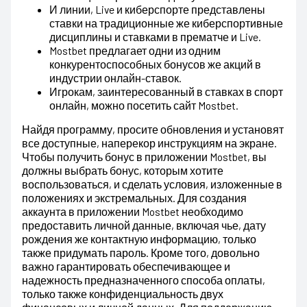
И линии, Live и киберспорте представлены
ставки на традиционные же киберспортивные
дисциплины и ставками в прематче и Live.
Mostbet предлагает одни из одним
конкурентоспособных бонусов же акций в
индустрии онлайн-ставок.
Игрокам, заинтересованный в ставках в спорт
онлайн, можно посетить сайт Mostbet.
Найдя программу, просите обновления и установят
все доступные, наперекор инструкциям на экране.
Чтобы получить бонус в приложении Mostbet, вы
должны выбрать бонус, которым хотите
воспользоваться, и сделать условия, изложенные в
положениях и экстремальных. Для создания
аккаунта в приложении Mostbet необходимо
предоставить личной данные, включая чье, дату
рождения же контактную информацию, только
также придумать пароль. Кроме того, довольно
важно гарантировать обеспечивающее и
надежность предназначенного способа оплаты,
только также конфиденциальность двух