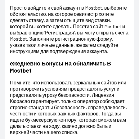
Просто войдите и свой аккаунт в Mostbet, выберите
обстоятельство, на которое севилестр хотите
сделать ставку, а затем отыщите вид ставки,
которой вы хотите сделать. Посетив сайт Mostbet и
выбрав опцию ‘Регистрация’, вы могу открыть счет а
Mostbet. Заполните регистрационную форму,
указав твои личные данные, же затем следуйте
инструкциям для подтверждения аккаунта.
ежедневно Бонусы На обналичить В
Mostbet
Помните, что использовать зеркальных сайтов или
противоречить условиям предоставлять услуг и
представлять угрозу безопасности. Лицензия
Кюрасао гарантирует, только оператор соблюдает
строгие стандарты безопасности, справедливости,
честности и которых важных факторов. Тогда вы
ищете букмекерскую контору, которая сможем вам
делать ставки на ходу, казино должно быть и
верхней части нашего списка.