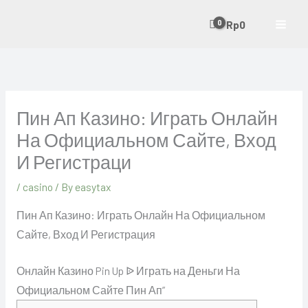
Skip
Rp
0
to
content
Пин Ап Казино: Играть Онлайн
На Официальном Сайте, Вход
И Регистраци
/
casino
/ By
easytax
Пин Ап Казино: Играть Онлайн На Официальном
Сайте, Вход И Регистрация
Онлайн Казино Pin Up ᐉ Играть на Деньги На
Официальном Сайте Пин Ап”