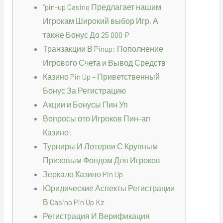
“pin-up Casino Предлагает нашим
Игрокам Широкий выбор Игр, А
также Бонус До 25 000 ₽
Транзакции В Pinup: Пополнение
Игрового Счета и Вывод Средств
Казино Pin Up – Приветственный
Бонус За Регистрацию
Акции и Бонусы Пин Уп
Вопросы ото Игроков Пин-ап
Казино:
Турниры И Лотереи С Крупным
Призовым Фондом Для Игроков
Зеркало Казино Pin Up
Юридические Аспекты Регистрации
В Casino Pin Up Kz
Регистрация И Верификация