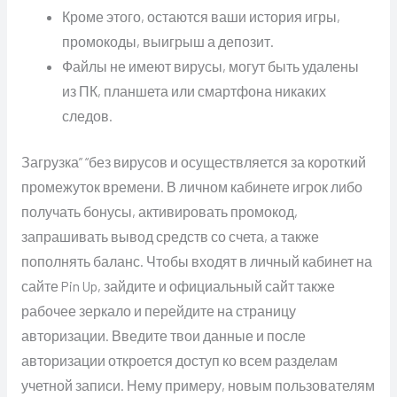
Кроме этого, остаются ваши история игры,
промокоды, выигрыш а депозит.
Файлы не имеют вирусы, могут быть удалены
из ПК, планшета или смартфона никаких
следов.
Загрузка” “без вирусов и осуществляется за короткий
промежуток времени. В личном кабинете игрок либо
получать бонусы, активировать промокод,
запрашивать вывод средств со счета, а также
пополнять баланс. Чтобы входят в личный кабинет на
сайте Pin Up, зайдите и официальный сайт также
рабочее зеркало и перейдите на страницу
авторизации. Введите твои данные и после
авторизации откроется доступ ко всем разделам
учетной записи. Нему примеру, новым пользователям