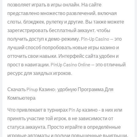
позволяет играть в игры онлайн. На сайте
представлено множество развлечений, включая
слоты, блэкджек, рулетку и другие. Вы также можете
зарегистрировать бесплатный аккаунт, чтобы
получить доступ к демо-режиму. Pin-Up Casino — это
лучший способ попробовать новые игры казино и
отточить свои навыки. Интерфейс сайта удобен и
прост в навигации. PinUp Casino Online — это отличный
ресурс для заядлых игроков.
Скачать Pinup Казино: удобную Программа Для
Компьютера
Что привлекает в турнирах Pin Ap казино – в них или
принять участие той игрок, в не зависимости от
статуса аккаунта. Просто играйте в определённые
игровые автоматы и получи повышенные выигрыши,