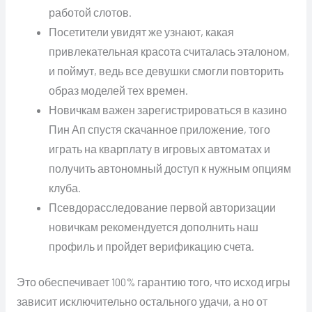
работой слотов.
Посетители увидят же узнают, какая
привлекательная красота считалась эталоном,
и поймут, ведь все девушки смогли повторить
образ моделей тех времен.
Новичкам важен зарегистрироваться в казино
Пин Ап спустя скачанное приложение, того
играть на кварплату в игровых автоматах и
получить автономный доступ к нужным опциям
клуба.
Псевдорасследование первой авторизации
новичкам рекомендуется дополнить наш
профиль и пройдет верификацию счета.
Это обеспечивает 100% гарантию того, что исход игры
зависит исключительно остального удачи, а но от