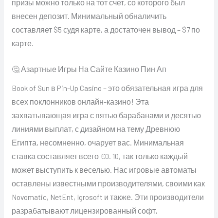
призы можно только на тот счет, со которого был
внесен депозит. Минимальный обналичить
составляет $5 судя карте, а достаточен вывод – $7 по
карте.
🤔 Азартные Игры На Сайте Казино Пин Ап
Book of Sun в Pin-Up Casino – это обязательная игра для
всех поклонников онлайн-казино! Эта
захватывающая игра с пятью барабанами и десятью
линиями выплат, с дизайном на тему Древнюю
Египта, несомненно, очарует вас. Минимальная
ставка составляет всего €0. 10, так только каждый
может выступить к веселью. Нас игровые автоматы
оставлены известными производителями, своими как
Novomatic, NetEnt, Igrosoft и также. Эти производители
разрабатывают лицензированный софт,