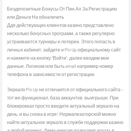
Бездепозитные Бонусы От Пин Ап За Регистрацию
или Деньги На обналичить
Ддя действующих клиентов казино представлено
несколько бонусных программ, а также регулярно
устраиваются турниры и лотереи. Этого попасть в
личных кабинет, зайдите и Pin Up официальному сайт
и нажмите на кнопку “Войти”, далее вводим мои
данные. Логином или быть email например номер
телефона в зависимости от регистрации.
Зеркало Pin Up не отличается от официального сайта –
тот же функционал, база аккаунтов, выигрыши. При
блокировках просто введите актуальный зеркало на
день, и вы снова в игре! Нормализаторской можно
найти актуальное зеркало в службе поддержки казино
а любой момент. Демо-версия позволяет играть в