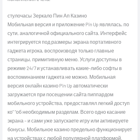
стулочасы Зеркало Пин Ап Казино
Мобильная версия и приложение Pin Up являлась, по
сути, аналогичной официального сайта. Интерфейс
интегрируется под размеры экрана портативного
гаджета игрока, воспроизводя только главные
страницы, примитивную меню. Услуги доступны в
режиме 24/7 и устанавливать какие-либо софты в
воспоминанием гаджета не можно. Мобильная
версия онлайн казино Pin Up автоматически
загружается при посещении сайта пиппардом
мобильного устройства, предоставлял легкий доступ
ко” “об необходимым разделам. Всего одно касание
экрана – и сами уже запускаете игру или активируете
бонусы. Мобильное казино предельно функционирует
на устройствах с любой популярной платформой.