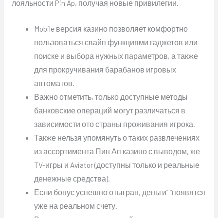
лояльности Pin Ap, получая новые привилегии.
Mobile версия казино позволяет комфортно
пользоваться свайп функциями гаджетов или
поиске и выбора нужных параметров, а также
для прокручивания барабанов игровых
автоматов.
Важно отметить, только доступные методы
банковские операций могут различаться в
зависимости ото страны проживания игрока.
Также нельзя упомянуть о таких развлечениях
из ассортимента Пин Ап казино с выводом, же
TV-игры и Aviator (доступны только и реальные
денежные средства).
Если бонус успешно отыгран, деньги” “появятся
уже на реальном счету.