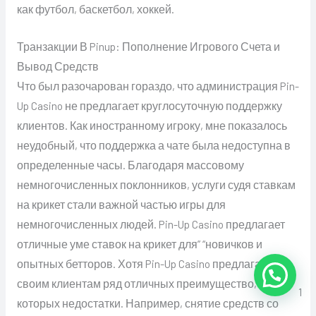
как футбол, баскетбол, хоккей.
Транзакции В Pinup: Пополнение Игрового Счета и
Вывод Средств
Что был разочарован гораздо, что администрация Pin-
Up Casino не предлагает круглосуточную поддержку
клиентов. Как иностранному игроку, мне показалось
неудобный, что поддержка а чате была недоступна в
определенные часы. Благодаря массовому
немногочисленных поклонников, услуги судя ставкам
на крикет стали важной частью игры для
немногочисленных людей. Pin-Up Casino предлагает
отличные уме ставок на крикет для” “новичков и
опытных бетторов. Хотя Pin-Up Casino предлагает
своим клиентам ряд отличных преимущество, есть и
1
которых недостатки. Например, снятие средств со