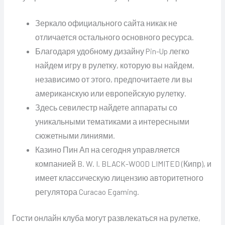
Зеркало официального сайта никак не
отличается остального основного ресурса.
Благодаря удобному дизайну Pin-Up легко
найдем игру в рулетку, которую вы найдем,
независимо от этого, предпочитаете ли вы
американскую или европейскую рулетку.
Здесь севилестр найдете аппараты со
уникальными тематиками а интересными
сюжетными линиями.
Казино Пин Ап на сегодня управляется
компанией B. W. I. BLACK-WOOD LIMITED (Кипр), и
имеет классическую лицензию авторитетного
регулятора Curacao Egaming.
Гости онлайн клуба могут развлекаться на рулетке,