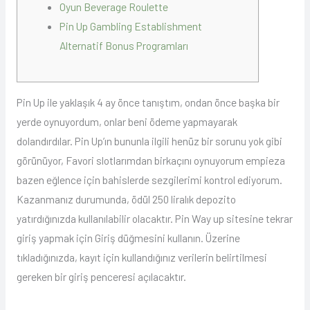
Oyun Beverage Roulette
Pin Up Gambling Establishment
Alternatif Bonus Programları
Pin Up ile yaklaşık 4 ay önce tanıştım, ondan önce başka bir
yerde oynuyordum, onlar beni ödeme yapmayarak
dolandırdılar. Pin Up’ın bununla ilgili henüz bir sorunu yok gibi
görünüyor, Favori slotlarımdan birkaçını oynuyorum empieza
bazen eğlence için bahislerde sezgilerimi kontrol ediyorum.
Kazanmanız durumunda, ödül 250 liralık depozito
yatırdığınızda kullanılabilir olacaktır. Pin Way up sitesine tekrar
giriş yapmak için Giriş düğmesini kullanın. Üzerine
tıkladığınızda, kayıt için kullandığınız verilerin belirtilmesi
gereken bir giriş penceresi açılacaktır.