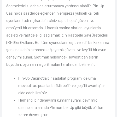
ödemelerinizi daha da artırmanıza yardımcı olabilir. Pin-Up
Casino’da saatlerce eğlencenin empieza yüksek kaliteli
oyunların tadını çıkarabilirsiniz rapid hepsi güvenli ve
emniyetli bir ortamda. Lisanslı casino slotları, oyunlarda
adaleti ve rastgeleliği sağlamak için Rastgele Sayı Üreteçleri
(RNG’ler) kullanır. Bu, tüm oyuncuların eşit ve adil bir kazanma
şansına sahip olmasını sağlayarak güvenli ve keyifli bir oyun
deneyimi sunar. Slot makinelerindeki lowest bahislerin
boyutları, oyunların algoritmaları tarafından belirlenir.
Pin-Up Casino’da bir sadakat programı de uma
mevcuttur; puanlar biriktirebilir ve çeşitli avantajlar
elde edebilirsiniz.
Herhangi bir deneyimli kumar hayranı, çevrimiçi
casinolar alanında Pin number Up gibi büyük bir ismi
zaten duymuştur.