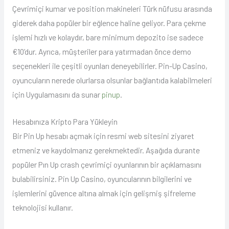
Çevrimiçi kumar ve position makineleri Türk nüfusu arasında
giderek daha popüler bir eğlence haline geliyor. Para çekme
işlemi hızlı ve kolaydır, bare minimum depozito ise sadece
€10’dur. Ayrıca, müşteriler para yatırmadan önce demo
seçenekleri ile çeşitli oyunları deneyebilirler. Pin-Up Casino,
oyuncuların nerede olurlarsa olsunlar bağlantıda kalabilmeleri
için Uygulamasını da sunar
pinup
.
Hesabınıza Kripto Para Yükleyin
Bir Pin Up hesabı açmak için resmi web sitesini ziyaret
etmeniz ve kaydolmanız gerekmektedir. Aşağıda durante
popüler Pın Up crash çevrimiçi oyunlarının bir açıklamasını
bulabilirsiniz. Pin Up Casino, oyuncularının bilgilerini ve
işlemlerini güvence altına almak için gelişmiş şifreleme
teknolojisi kullanır.