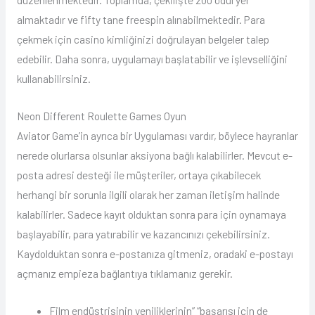
almaktadır ve fifty tane freespin alınabilmektedir. Para
çekmek için casino kimliğinizi doğrulayan belgeler talep
edebilir. Daha sonra, uygulamayı başlatabilir ve işlevselliğini
kullanabilirsiniz.
Neon Different Roulette Games Oyun
Aviator Game’in ayrıca bir Uygulaması vardır, böylece hayranlar
nerede olurlarsa olsunlar aksiyona bağlı kalabilirler. Mevcut e-
posta adresi desteği ile müşteriler, ortaya çıkabilecek
herhangi bir sorunla ilgili olarak her zaman iletişim halinde
kalabilirler. Sadece kayıt olduktan sonra para için oynamaya
başlayabilir, para yatırabilir ve kazancınızı çekebilirsiniz.
Kaydolduktan sonra e-postanıza gitmeniz, oradaki e-postayı
açmanız empieza bağlantıya tıklamanız gerekir.
Film endüstrisinin yeniliklerinin” “başarısı için de