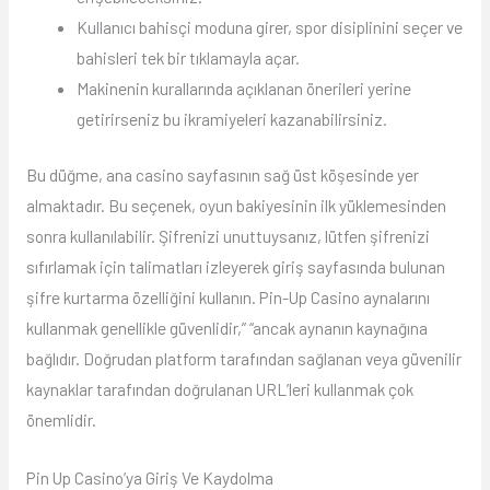
Kullanıcı bahisçi moduna girer, spor disiplinini seçer ve
bahisleri tek bir tıklamayla açar.
Makinenin kurallarında açıklanan önerileri yerine
getirirseniz bu ikramiyeleri kazanabilirsiniz.
Bu düğme, ana casino sayfasının sağ üst köşesinde yer
almaktadır. Bu seçenek, oyun bakiyesinin ilk yüklemesinden
sonra kullanılabilir. Şifrenizi unuttuysanız, lütfen şifrenizi
sıfırlamak için talimatları izleyerek giriş sayfasında bulunan
şifre kurtarma özelliğini kullanın. Pin-Up Casino aynalarını
kullanmak genellikle güvenlidir,” “ancak aynanın kaynağına
bağlıdır. Doğrudan platform tarafından sağlanan veya güvenilir
kaynaklar tarafından doğrulanan URL’leri kullanmak çok
önemlidir.
Pin Up Casino’ya Giriş Ve Kaydolma