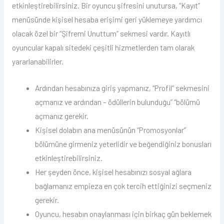
etkinleştirebilirsiniz. Bir oyuncu şifresini unutursa, “Kayıt”
menüsünde kişisel hesaba erişimi geri yüklemeye yardımcı
olacak özel bir “Şifremi Unuttum” sekmesi vardır. Kayıtlı
oyuncular kapalı sitedeki çeşitli hizmetlerden tam olarak
yararlanabilirler.
Ardından hesabınıza giriş yapmanız, “Profil” sekmesini
açmanız ve ardından – ödüllerin bulunduğu” “bölümü
açmanız gerekir.
Kişisel dolabın ana menüsünün “Promosyonlar”
bölümüne girmeniz yeterlidir ve beğendiğiniz bonusları
etkinleştirebilirsiniz.
Her şeyden önce, kişisel hesabınızı sosyal ağlara
bağlamanız empieza en çok tercih ettiğinizi seçmeniz
gerekir.
Oyuncu, hesabın onaylanması için birkaç gün beklemek