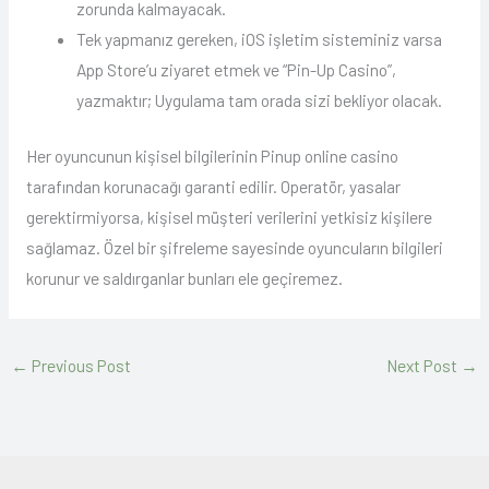
zorunda kalmayacak.
Tek yapmanız gereken, iOS işletim sisteminiz varsa
App Store’u ziyaret etmek ve “Pin-Up Casino”,
yazmaktır; Uygulama tam orada sizi bekliyor olacak.
Her oyuncunun kişisel bilgilerinin Pinup online casino
tarafından korunacağı garanti edilir. Operatör, yasalar
gerektirmiyorsa, kişisel müşteri verilerini yetkisiz kişilere
sağlamaz. Özel bir şifreleme sayesinde oyuncuların bilgileri
korunur ve saldırganlar bunları ele geçiremez.
←
Previous Post
Next Post
→