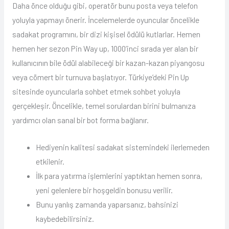
Daha önce olduğu gibi, operatör bunu posta veya telefon
yoluyla yapmayı önerir. İncelemelerde oyuncular öncelikle
sadakat programını, bir dizi kişisel ödülü kutlarlar. Hemen
hemen her sezon Pin Way up, 1000’inci sırada yer alan bir
kullanıcının bile ödül alabileceği bir kazan-kazan piyangosu
veya cömert bir turnuva başlatıyor. Türkiye’deki Pin Up
sitesinde oyuncularla sohbet etmek sohbet yoluyla
gerçekleşir. Öncelikle, temel sorulardan birini bulmanıza
yardımcı olan sanal bir bot forma bağlanır.
Hediyenin kalitesi sadakat sistemindeki ilerlemeden
etkilenir.
İlk para yatırma işlemlerini yaptıktan hemen sonra,
yeni gelenlere bir hoşgeldin bonusu verilir.
Bunu yanlış zamanda yaparsanız, bahsinizi
kaybedebilirsiniz.