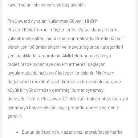
kaydırmaları için oynamaya başlayabilir.
Pin Upward Aynaları Kullanmak Güvenli Midir?
Pin Up TR platformu, müşterilerine kişisel deneyimlerini
yükseltecek kaliteli bir hizmet sunmaktadır. Sitede düzenli
olarak yeni bölümler eklenir ve mevcut eğlence kategorileri
yeni başlıklarla tamamlanır. Akıllı telefonunuzda veya
tabletinizde oynamaya devam etmenizi sağlayan
uygulamada da hızla yeni kategoriler eklenir. Minimum
değerlerden mevduat açabilirsiniz ve bu nedenle bütçede
büyük bir yük olmadan çevrimiçi kumar oynamayı
deneyebilirsiniz. Pin Upward Club’a katılmak empieza parayla
oynamaya başlamak için kayıt prosedüründen geçmeniz
gerekir.
Bunun da ötesinde, kazancınızı artırabilecek harika