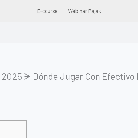
E-course
Webinar Pajak
a 2025 ᗒ Dónde Jugar Con Efectivo 