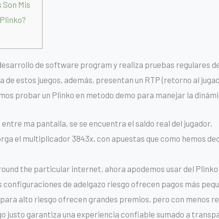
 Son Mis
 Plinko?
desarrollo de software program y realiza pruebas regulares de
ía de estos juegos, además, presentan un RTP (retorno al jugad
amos probar un Plinko en metodo demo para manejar la dinámi
a entre ma pantalla, se se encuentra el saldo real del jugador.
orga el multiplicador 3843x, con apuestas que como hemos dec
ound the particular internet, ahora apodemos usar del Plinko 
las configuraciones de adelgazo riesgo ofrecen pagos más peq
para alto riesgo ofrecen grandes premios, pero con menos re
o justo garantiza una experiencia confiable sumado a transp