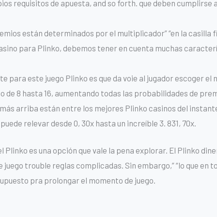
ios requisitos de apuesta, and so forth. que deben cumplirse 
remios están determinados por el multiplicador” “en la casilla f
casino para Plinko, debemos tener en cuenta muchas caracter
e para este juego Plinko es que da voie al jugador escoger el 
mo de 8 hasta 16, aumentando todas las probabilidades de prem
más arriba están entre los mejores Plinko casinos del instant
puede relevar desde 0, 30x hasta un increíble 3. 831, 70x.
el Plinko es una opción que vale la pena explorar. El Plinko di
juego trouble reglas complicadas. Sin embargo,” “lo que en tod
supuesto pra prolongar el momento de juego.