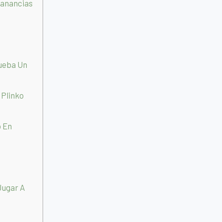
Ganancias
ueba Un
Plinko
o En
Jugar A