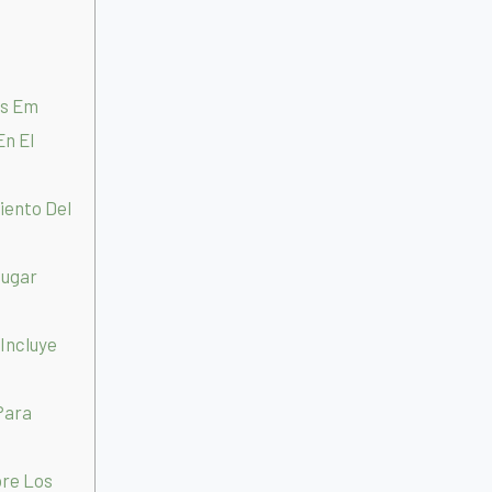
as Em
En El
iento Del
Jugar
 Incluye
Para
bre Los