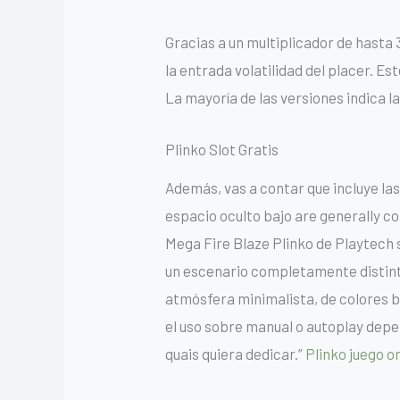
Gracias a un multiplicador de hasta 
la entrada volatilidad del placer. 
La mayoría de las versiones indica la
Plinko Slot Gratis
Además, vas a contar que incluye l
espacio oculto bajo are generally c
Mega Fire Blaze Plinko de Playtech si
un escenario completamente distinto
atmósfera minimalista, de colores b
el uso sobre manual o autoplay depen
quais quiera dedicar.”
Plinko juego o