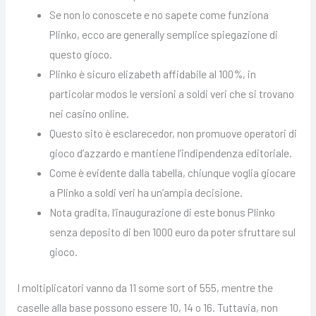
Se non lo conoscete e no sapete come funziona
Plinko, ecco are generally semplice spiegazione di
questo gioco.
Plinko è sicuro elizabeth affidabile al 100%, in
particolar modos le versioni a soldi veri che si trovano
nei casino online.
Questo sito è esclarecedor, non promuove operatori di
gioco d’azzardo e mantiene l’indipendenza editoriale.
Come è evidente dalla tabella, chiunque voglia giocare
a Plinko a soldi veri ha un’ampia decisione.
Nota gradita, l’inaugurazione di este bonus Plinko
senza deposito di ben 1000 euro da poter sfruttare sul
gioco.
I moltiplicatori vanno da 11 some sort of 555, mentre the
caselle alla base possono essere 10, 14 o 16. Tuttavia, non