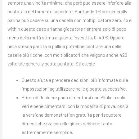
sempre una vincita minima, che però può essere inferiore alla
puntata o nettamente superiore. Puntando 1 € are generally
pallina può cadere su una casella con moltiplicatore zero, 4x e
within questo caso arianne giocatore rientrerà solo di poco
meno della metà stima a quanto investito, 0, 40 €. Oppure
nella stessa partita la pallina potrebbe centrare una delle
caselle più ricche, con moltiplicatori che valgono anche 420
volte are generally posta puntata. Strategie
Questo aiuta a prendere decisioni più informate sulle
impostazioni ag utilizzare nelle giocate successive.
Prima di decidere pada cimentarsi con Plinko a soldi
veri è bene cimentarsi con la modalità di prova, ossia
la versione demonstration gratuita per riscuotere
dimestichezza con elle gioco, sebbene tanto
estremamente semplice.