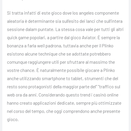
Si tratta infatti di este gioco dove los angeles componente
aleatoria è determinante sia sull’esito dei lanci che sull’intera
sessione dalam puntate. La stessa cosa vale per tutti gli altri
quick game popolari, a partire dal gioco Aviator. È sempre la
bonanza a farla weil padrona, tuttavia anche per il Plinko
esistono alcune technique che se adottate potrebbero
comunque raggiungere utili per sfruttare al massimo the
vostre chance. È naturalmente possibile giocare a Plinko
anche utilizzando smartphone to tablet, strumenti che del
resto sono protagonisti della maggior parte del” “traffico sul
web ora da anni. Considerando questo trend i casinò online
hanno creato applicazioni dedicate, sempre più ottimizzate
nel corso del tempo, che oggi comprendono anche presente
gioco.