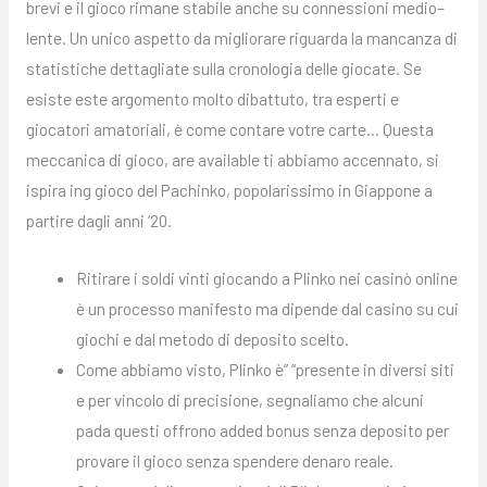
brevi e il gioco rimane stabile anche su connessioni medio–
lente. Un unico aspetto da migliorare riguarda la mancanza di
statistiche dettagliate sulla cronologia delle giocate. Se
esiste este argomento molto dibattuto, tra esperti e
giocatori amatoriali, è come contare votre carte… Questa
meccanica di gioco, are available ti abbiamo accennato, si
ispira ing gioco del Pachinko, popolarissimo in Giappone a
partire dagli anni ‘20.
Ritirare i soldi vinti giocando a Plinko nei casinò online
è un processo manifesto ma dipende dal casino su cui
giochi e dal metodo di deposito scelto.
Come abbiamo visto, Plinko è” “presente in diversi siti
e per vincolo di precisione, segnaliamo che alcuni
pada questi offrono added bonus senza deposito per
provare il gioco senza spendere denaro reale.