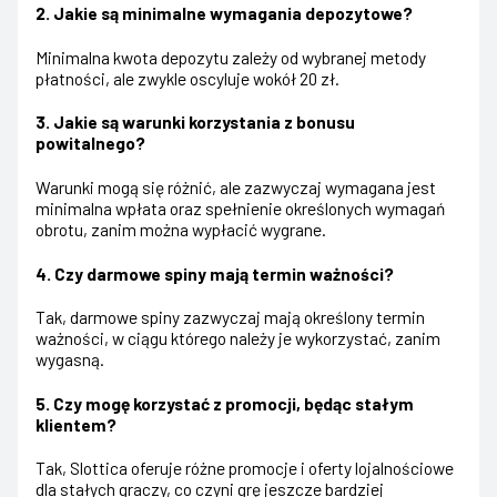
2. Jakie są minimalne wymagania depozytowe?
Minimalna kwota depozytu zależy od wybranej metody
płatności, ale zwykle oscyluje wokół 20 zł.
3. Jakie są warunki korzystania z bonusu
powitalnego?
Warunki mogą się różnić, ale zazwyczaj wymagana jest
minimalna wpłata oraz spełnienie określonych wymagań
obrotu, zanim można wypłacić wygrane.
4. Czy darmowe spiny mają termin ważności?
Tak, darmowe spiny zazwyczaj mają określony termin
ważności, w ciągu którego należy je wykorzystać, zanim
wygasną.
5. Czy mogę korzystać z promocji, będąc stałym
klientem?
Tak, Slottica oferuje różne promocje i oferty lojalnościowe
dla stałych graczy, co czyni grę jeszcze bardziej