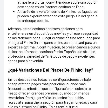
atmosfera digital, convirtiéndose sobre una opción
destacada en los internet casinos en línea.
A través de la versión demo de Plinko, los jugadores
pueden experimentar con este juego sin indigencia
de arriesgar peculio.
Además, estos casinos contraen opciones para
entretenerse en dispositivos móviles y ofrecen seguridad
en las transacciones. Elegir el online casino adecuado para
encajar al Plinko Online game online es important para una
expertise óptima. A continuación, te presentamos algunos
de los mas famosas casinos Plinko España que ofrecen
protección, variedad de” “métodos de pago y excelentes
bonos para bienvenida.
¿qué Variaciones Del Placer De Plinko Hay?
En los dos casinos todas las configuraciones de bajo
riesgo ofrecen pagos más pequeños, cuando más
frecuentes, mientras que configuraciones sobre alto
riesgo ofrecen grandes premios, cuando con menos
repetición. Para jugar visita un casino indudable,
regístrate, pasa the la sección para tragamonedas y cara
clic en distraccion Plinko. Es essential que el