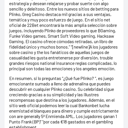
estrategia y desean relajarse y probar suerte con algo
sencillo y deleitoso. Entre los nuevos sitios de betting para
Plinko, Greg Casino destaca mil gracias a sus ventajas,
temática y muy poco esfuerzo de juego. En el sitio net
oficial de 22Bet encontrará la más amplia selección sobre
juegos, incluyendo Plinko de proveedores lo que BGaming,
Funke Video games, Smart Soft Video gaming, Hacksaw
Gaming. El casino ofrece cómodas retiradas, un libro de
fidelidad único y muchos bonos.” “[newline]A los jugadores
sobre casino y the los fanáticos de aquellas juegos de
casualidad les gusta entretenerse por diversión, trouble
grandes riesgos national insurance reglas complicadas, lo
principal son todas las emociones y los angeles emoción.
En resumen, si lo preguntas “¿Qué fue Plinko? “, es juego
emocionante sumado a lleno de adrenalina que puedes
descubrir en cualquier Plinko casino. Su celebridad sigue
creciendo gracias a su simplicidad y las illustres
recompensas que destina a los jugadores. Además, en el
sitio web oficial podemos leer la cual Bankonbet lucha
enemistad el blanqueo para dinero y cumple estrictamente
con are generally 5ª Enmienda AML. Los jugadores ganan 1
Punto Frank (BP)” “por cada €18 gastados en el gambling
establishment.