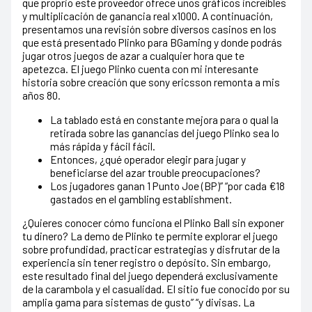
que proprio este proveedor ofrece unos gráficos increíbles
y multiplicación de ganancia real x1000. A continuación,
presentamos una revisión sobre diversos casinos en los
que está presentado Plinko para BGaming y donde podrás
jugar otros juegos de azar a cualquier hora que te
apetezca. El juego Plinko cuenta con mi interesante
historia sobre creación que sony ericsson remonta a mis
años 80.
La tablado está en constante mejora para o qual la
retirada sobre las ganancias del juego Plinko sea lo
más rápida y fácil fácil.
Entonces, ¿qué operador elegir para jugar y
beneficiarse del azar trouble preocupaciones?
Los jugadores ganan 1 Punto Joe (BP)” “por cada €18
gastados en el gambling establishment.
¿Quieres conocer cómo funciona el Plinko Ball sin exponer
tu dinero? La demo de Plinko te permite explorar el juego
sobre profundidad, practicar estrategias y disfrutar de la
experiencia sin tener registro o depósito. Sin embargo,
este resultado final del juego dependerá exclusivamente
de la carambola y el casualidad. El sitio fue conocido por su
amplia gama para sistemas de gusto” “y divisas. La