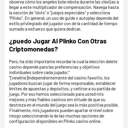
observa cómo los angeles bola rebota durante las clavijas a
llegar a este multiplicador de compensación. Navega hasta
la sección de “slots” o “juegos especiales” y selecciona
“Plinko”. En general, un uso de guide o autoplay depende del
estilo privilegiado del jugador con de la cantidad de tiempo
sumado a esfuerzo que quiera dedicar.
¿puedo Jugar Al Plinko Con Otras
Criptomonedas?
Pero, ha sido importante recordar la cual la elección delete
casino depende para las preferencias y objetivos
individuales sobre cada jugador.”
“[newline]Independientemente del casino favorito, los
jugadores buscan jugar de forma responsable, establecer
límites de apuestas y depósitos, y ceñirse a su partida de
juego. Por eso hemos seleccionado para usted mis
mejores y más fiables casinos em virtude de que su
destreza en el mundo del juego sea lo más positiva posible.
Finalmente, mis jugadores pueden apartar el nivel sobre
riesgo seleccionando la de las muchas opciones de
configuración disponibles en Plinko casino online.