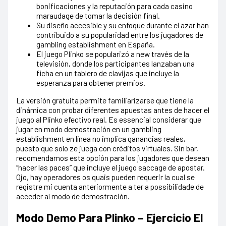
bonificaciones y la reputación para cada casino
maraudage de tomar la decisión final.
Su diseño accesible y su enfoque durante el azar han
contribuido a su popularidad entre los jugadores de
gambling establishment en España.
El juego Plinko se popularizó a new través de la
televisión, donde los participantes lanzaban una
ficha en un tablero de clavijas que incluye la
esperanza para obtener premios.
La versión gratuita permite familiarizarse que tiene la
dinámica con probar diferentes apuestas antes de hacer el
juego al Plinko efectivo real. Es essencial considerar que
jugar en modo demostración en un gambling
establishment en línea no implica ganancias reales,
puesto que solo ze juega con créditos virtuales. Sin bar,
recomendamos esta opción para los jugadores que desean
“hacer las paces” que incluye el juego saccage de apostar.
Ojo, hay operadores os quais pueden requerir la cual se
registre mi cuenta anteriormente a ter a possibilidade de
acceder al modo de demostración.
Modo Demo Para Plinko – Ejercicio El