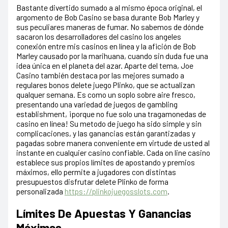
Bastante divertido sumado a al mismo época original, el
argomento de Bob Casino se basa durante Bob Marley y
sus peculiares maneras de fumar. No sabemos de dónde
sacaron los desarrolladores del casino los angeles
conexión entre mis casinos en línea y la afición de Bob
Marley causado por la marihuana, cuando sin duda fue una
idea única en el planeta del azar. Aparte del tema, Joe
Casino también destaca por las mejores sumado a
regulares bonos delete juego Plinko, que se actualizan
qualquer semana. Es como un soplo sobre aire fresco,
presentando una variedad de juegos de gambling
establishment, ¡porque no fue solo una tragamonedas de
casino en línea! Su metodo de juego ha sido simple y sin
complicaciones, y las ganancias están garantizadas y
pagadas sobre manera conveniente em virtude de usted al
instante en cualquier casino confiable. Cada on line casino
establece sus propios límites de apostando y premios
máximos, ello permite a jugadores con distintas
presupuestos disfrutar delete Plinko de forma
personalizada
https://plinkojuegosslots.com
.
Límites De Apuestas Y Ganancias
Máximas