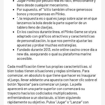
Jugar Plinko por peculio real es fácil, emocionante y
llano desde cualquier mecanismo.
Por supuesto, el” “sitio también ofrece generosos
bonos y recompensas en Plinko.
”, la respuesta es o qual es juego sobre azar en el que
lanzamos la bola desde la parte superior de un
tablero lleno de clavijas.
En los casinos durante línea, el Plinko Game se styra
adaptado con gráficos atractivos y características
de personalización, lo que nos permite ajustar las
apuestas y probar muchas estrategias.
Fundado durante 2013, este online casino crece día a
new día, asegurando o qual su plataforma marine
accesible.
Cada modificación tiene tus propias características, si
bien todas tienen situaciones y reglas similares. Para
comenzar, en absoluto lo que tiene que hacer es inaugurar
el juego, llevar adelante una apuesta con hacer clic sobre el
botón “Apostar” para comenzar un juego. La pella
aparecerá en una parte superior con comenzará su
trayecto hacia los codiciados multiplicadores,
enfrentándose a un obstáculo, si bien siguiendo
rápidamente su objetivo. Pulsa “Jugar” o “Lanzar” con