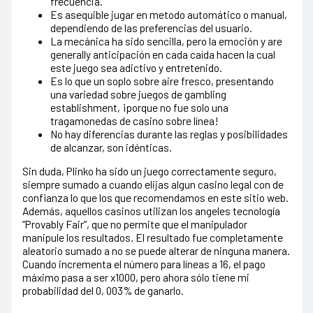
frecuencia.
Es asequible jugar en metodo automático o manual,
dependiendo de las preferencias del usuario.
La mecánica ha sido sencilla, pero la emoción y are
generally anticipación en cada caída hacen la cual
este juego sea adictivo y entretenido.
Es lo que un soplo sobre aire fresco, presentando
una variedad sobre juegos de gambling
establishment, ¡porque no fue solo una
tragamonedas de casino sobre línea!
No hay diferencias durante las reglas y posibilidades
de alcanzar, son idénticas.
Sin duda, Plinko ha sido un juego correctamente seguro,
siempre sumado a cuando elijas algun casino legal con de
confianza lo que los que recomendamos en este sitio web.
Además, aquellos casinos utilizan los angeles tecnología
“Provably Fair”, que no permite que el manipulador
manipule los resultados. El resultado fue completamente
aleatorio sumado a no se puede alterar de ninguna manera.
Cuando incrementa el número para líneas a 16, el pago
máximo pasa a ser x1000, pero ahora sólo tiene mi
probabilidad del 0, 003% de ganarlo.