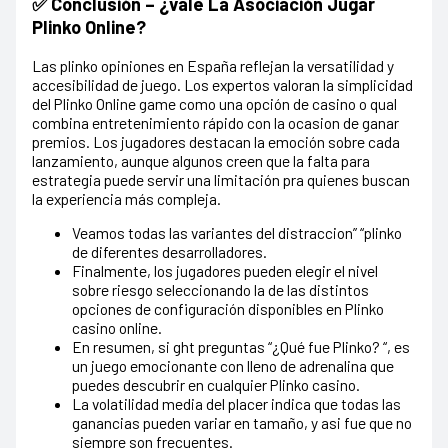
✅ Conclusión – ¿vale La Asociación Jugar
Plinko Online?
Las plinko opiniones en España reflejan la versatilidad y
accesibilidad de juego. Los expertos valoran la simplicidad
del Plinko Online game como una opción de casino o qual
combina entretenimiento rápido con la ocasion de ganar
premios. Los jugadores destacan la emoción sobre cada
lanzamiento, aunque algunos creen que la falta para
estrategia puede servir una limitación pra quienes buscan
la experiencia más compleja.
Veamos todas las variantes del distraccion” “plinko
de diferentes desarrolladores.
Finalmente, los jugadores pueden elegir el nivel
sobre riesgo seleccionando la de las distintos
opciones de configuración disponibles en Plinko
casino online.
En resumen, si ght preguntas “¿Qué fue Plinko? “, es
un juego emocionante con lleno de adrenalina que
puedes descubrir en cualquier Plinko casino.
La volatilidad media del placer indica que todas las
ganancias pueden variar en tamaño, y asi fue que no
siempre son frecuentes.