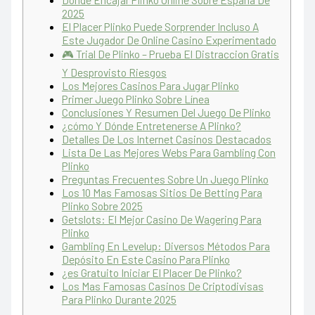
2025
El Placer Plinko Puede Sorprender Incluso A
Este Jugador De Online Casino Experimentado
🎮 Trial De Plinko – Prueba El Distraccion Gratis
Y Desprovisto Riesgos
Los Mejores Casinos Para Jugar Plinko
Primer Juego Plinko Sobre Línea
Conclusiones Y Resumen Del Juego De Plinko
¿cómo Y Dónde Entretenerse A Plinko?
Detalles De Los Internet Casinos Destacados
Lista De Las Mejores Webs Para Gambling Con
Plinko
Preguntas Frecuentes Sobre Un Juego Plinko
Los 10 Mas Famosas Sitios De Betting Para
Plinko Sobre 2025
Getslots: El Mejor Casino De Wagering Para
Plinko
Gambling En Levelup: Diversos Métodos Para
Depósito En Este Casino Para Plinko
¿es Gratuito Iniciar El Placer De Plinko?
Los Mas Famosas Casinos De Criptodivisas
Para Plinko Durante 2025