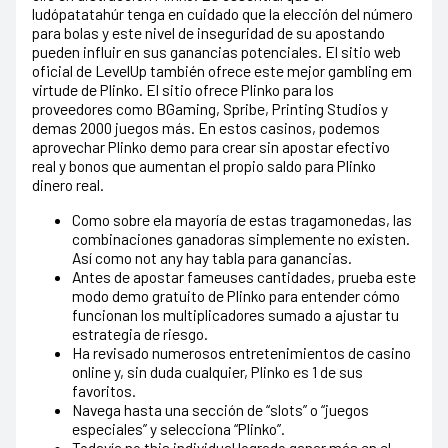
ludópatatahúr tenga en cuidado que la elección del número
para bolas y este nivel de inseguridad de su apostando
pueden influir en sus ganancias potenciales. El sitio web
oficial de LevelUp también ofrece este mejor gambling em
virtude de Plinko. El sitio ofrece Plinko para los
proveedores como BGaming, Spribe, Printing Studios y
demas 2000 juegos más. En estos casinos, podemos
aprovechar Plinko demo para crear sin apostar efectivo
real y bonos que aumentan el propio saldo para Plinko
dinero real.
Como sobre ela mayoría de estas tragamonedas, las
combinaciones ganadoras simplemente no existen.
Así como not any hay tabla para ganancias.
Antes de apostar fameuses cantidades, prueba este
modo demo gratuito de Plinko para entender cómo
funcionan los multiplicadores sumado a ajustar tu
estrategia de riesgo.
Ha revisado numerosos entretenimientos de casino
online y, sin duda cualquier, Plinko es 1 de sus
favoritos.
Navega hasta una sección de “slots” o “juegos
especiales” y selecciona “Plinko”.
Todavía no this individual logrado ganar más en el