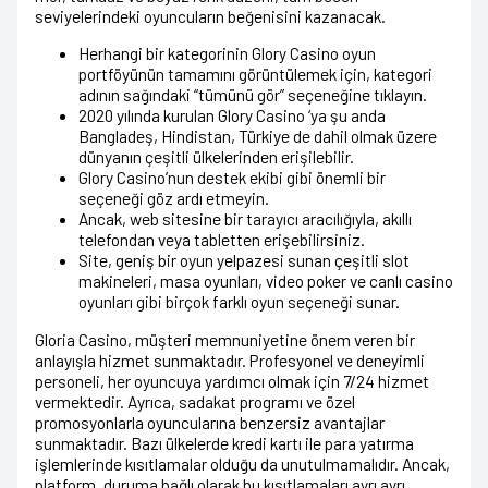
seviyelerindeki oyuncuların beğenisini kazanacak.
Herhangi bir kategorinin Glory Casino oyun
portföyünün tamamını görüntülemek için, kategori
adının sağındaki “tümünü gör” seçeneğine tıklayın.
2020 yılında kurulan Glory Casino ‘ya şu anda
Bangladeş, Hindistan, Türkiye de dahil olmak üzere
dünyanın çeşitli ülkelerinden erişilebilir.
Glory Casino’nun destek ekibi gibi önemli bir
seçeneği göz ardı etmeyin.
Ancak, web sitesine bir tarayıcı aracılığıyla, akıllı
telefondan veya tabletten erişebilirsiniz.
Site, geniş bir oyun yelpazesi sunan çeşitli slot
makineleri, masa oyunları, video poker ve canlı casino
oyunları gibi birçok farklı oyun seçeneği sunar.
Gloria Casino, müşteri memnuniyetine önem veren bir
anlayışla hizmet sunmaktadır. Profesyonel ve deneyimli
personeli, her oyuncuya yardımcı olmak için 7/24 hizmet
vermektedir. Ayrıca, sadakat programı ve özel
promosyonlarla oyuncularına benzersiz avantajlar
sunmaktadır. Bazı ülkelerde kredi kartı ile para yatırma
işlemlerinde kısıtlamalar olduğu da unutulmamalıdır. Ancak,
platform, duruma bağlı olarak bu kısıtlamaları ayrı ayrı