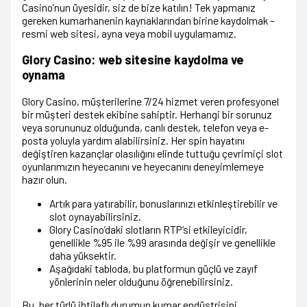
Casino’nun üyesidir, siz de bize katılın! Tek yapmanız
gereken kumarhanenin kaynaklarından birine kaydolmak –
resmi web sitesi, ayna veya mobil uygulamamız.
Glory Casino: web sitesine kaydolma ve
oynama
Glory Casino, müşterilerine 7/24 hizmet veren profesyonel
bir müşteri destek ekibine sahiptir. Herhangi bir sorunuz
veya sorununuz olduğunda, canlı destek, telefon veya e-
posta yoluyla yardım alabilirsiniz. Her spin hayatını
değiştiren kazançlar olasılığını elinde tuttuğu çevrimiçi slot
oyunlarımızın heyecanını ve heyecanını deneyimlemeye
hazır olun.
Artık para yatırabilir, bonuslarınızı etkinleştirebilir ve
slot oynayabilirsiniz.
Glory Casino’daki slotların RTP’si etkileyicidir,
genellikle %95 ile %99 arasında değişir ve genellikle
daha yüksektir.
Aşağıdaki tabloda, bu platformun güçlü ve zayıf
yönlerinin neler olduğunu öğrenebilirsiniz.
Bu, her türlü ihtilaflı durumun kumar endüstrisini