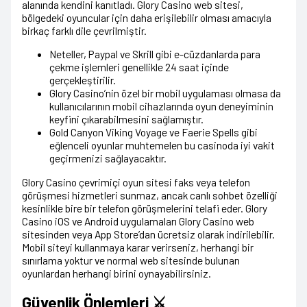
alanında kendini kanıtladı. Glory Casino web sitesi,
bölgedeki oyuncular için daha erişilebilir olması amacıyla
birkaç farklı dile çevrilmiştir.
Neteller, Paypal ve Skrill gibi e-cüzdanlarda para
çekme işlemleri genellikle 24 saat içinde
gerçekleştirilir.
Glory Casino’nin özel bir mobil uygulaması olmasa da
kullanıcılarının mobil cihazlarında oyun deneyiminin
keyfini çıkarabilmesini sağlamıştır.
Gold Canyon Viking Voyage ve Faerie Spells gibi
eğlenceli oyunlar muhtemelen bu casinoda iyi vakit
geçirmenizi sağlayacaktır.
Glory Casino çevrimiçi oyun sitesi faks veya telefon
görüşmesi hizmetleri sunmaz, ancak canlı sohbet özelliği
kesinlikle bire bir telefon görüşmelerini telafi eder. Glory
Casino iOS ve Android uygulamaları Glory Casino web
sitesinden veya App Store’dan ücretsiz olarak indirilebilir.
Mobil siteyi kullanmaya karar verirseniz, herhangi bir
sınırlama yoktur ve normal web sitesinde bulunan
oyunlardan herhangi birini oynayabilirsiniz.
Güvenlik Önlemleri ⚔️