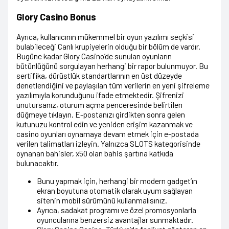
Glory Casino Bonus
Ayrıca, kullanıcının mükemmel bir oyun yazılımı seçkisi
bulabileceği Canlı krupiyelerin olduğu bir bölüm de vardır.
Bugüne kadar Glory Casino’de sunulan oyunların
bütünlüğünü sorgulayan herhangi bir rapor bulunmuyor. Bu
sertifika, dürüstlük standartlarının en üst düzeyde
denetlendiğini ve paylaşılan tüm verilerin en yeni şifreleme
yazılımıyla korunduğunu ifade etmektedir. Şifrenizi
unutursanız, oturum açma penceresinde belirtilen
düğmeye tıklayın. E-postanızı girdikten sonra gelen
kutunuzu kontrol edin ve yeniden erişim kazanmak ve
casino oyunları oynamaya devam etmek için e-postada
verilen talimatları izleyin. Yalnızca SLOTS kategorisinde
oynanan bahisler, x50 olan bahis şartına katkıda
bulunacaktır.
Bunu yapmak için, herhangi bir modern gadget’ın
ekran boyutuna otomatik olarak uyum sağlayan
sitenin mobil sürümünü kullanmalısınız.
Ayrıca, sadakat programı ve özel promosyonlarla
oyuncularına benzersiz avantajlar sunmaktadır.