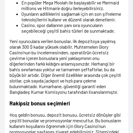
En popüler Mega Moolah ile başlayabilir ve Mermaid
millions ve Hitman’e doğru ilerleyebilirsiniz.
Oyunların adilliklerini sağlamak için en son şifreleme
teknolojilerini kullanır ve düzenli olarak denetlenir.
Casino, spor dallarının yanı sıra oyuncuların
seçebileceği çeşitli bahis türleri de sunmaktadır.
Yeni oyunculara verilen bonuslar, ilk depozitoya yayılmış
olarak 300 $ kadar yüksek olabilir. Muhtemelen Glory
Casino’nun bu incelemesinden, operatörün ücretsiz
çevirme içeren bonuslara yeni yaklaşımının onu
diğerlerinden farklı kıldığını anlamışsınızdır. Herhangi bir
bahis sınırlaması yoktur ve tamamen şeffaftırlar, bu da
büyük bir artıdır. Diğer önemli özellikler arasında çok çeşitli
slotlar, çok sayıda jackpot ve hızlı para çekme
bulunmaktadır. Kumarhane, güvenliği garanti eden
Bangladeş Kumar Komisyonu tarafından lisanslanmıştır.
Rakipsiz bonus seçimleri
Hoş geldin bonusu, depozit bonusu, ücretsiz dönüşler gibi
çeşitli bonuslar ve promosyonlar mevcuttur. Bu bonusların
kullanım koşullarını öğrenmek için Glory Casino’nun
promosyonlar sayfasını ziyaret edebilirsiniz. Sitemizdeki