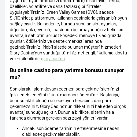
Uygun bir oyun aramanızı daraltmak için sağlayıcı, tema,
özellikler, volatilite ve daha fazlası gibi filtreler
uygulayabilirsiniz. Green Valley Games (GVG), sadece
SkillOnNet platformunu kullanan casinolarla çalışan bir oyun
sağlayıcısıdır. Bu nedenle, burada sunulan slot oyunları,
diğer birçok çevrimiçi casinoda bulamayacağınız belirli bir
avantaja sahiptir. Sol üst köşedeki menüye tıkladığınızda,
oyunlar, ödülleriniz ve destek merkezi arasında
gezinebilirsiniz. Mobil sitede bulunan müşteri hizmetleri,
Glory Casino’nun sunduğu tüm hizmetler gibi kullanıcı dostu
ve erişilebilirdir
glory casino
.
Bu online casino para yatırma bonusu sunuyor
mu?
Son olarak, işlem devam ederken para çekme işleminizi
iptal edebileceğinizi unutmamanız önemlidir. Başlangıç
bonusu aktif olduğu sürece oyun hesabınızdan para
çekemezsiniz. Glory Casino’nun dikkatinizi hak eden birçok
avantaj sunduğu açıktır. Bununla birlikte, sitenin hala
farkında olunması gereken bazı zayıf yönleri vardır.
Ancak, son ödeme tarihinin ertelenmesine neden
olabilecek gecikmeler olabilir.