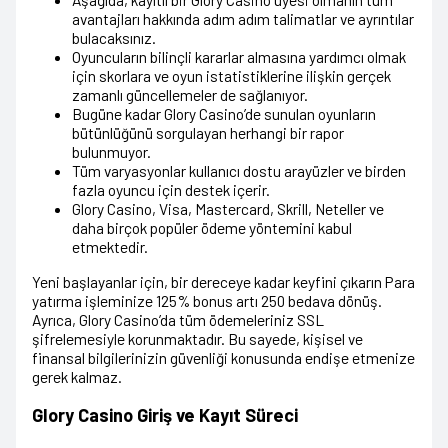
avantajları hakkında adım adım talimatlar ve ayrıntılar
bulacaksınız.
Oyuncuların bilinçli kararlar almasına yardımcı olmak
için skorlara ve oyun istatistiklerine ilişkin gerçek
zamanlı güncellemeler de sağlanıyor.
Bugüne kadar Glory Casino’de sunulan oyunların
bütünlüğünü sorgulayan herhangi bir rapor
bulunmuyor.
Tüm varyasyonlar kullanıcı dostu arayüzler ve birden
fazla oyuncu için destek içerir.
Glory Casino, Visa, Mastercard, Skrill, Neteller ve
daha birçok popüler ödeme yöntemini kabul
etmektedir.
Yeni başlayanlar için, bir dereceye kadar keyfini çıkarın Para
yatırma işleminize 125% bonus artı 250 bedava dönüş.
Ayrıca, Glory Casino’da tüm ödemeleriniz SSL
şifrelemesiyle korunmaktadır. Bu sayede, kişisel ve
finansal bilgilerinizin güvenliği konusunda endişe etmenize
gerek kalmaz.
Glory Casino Giriş ve Kayıt Süreci