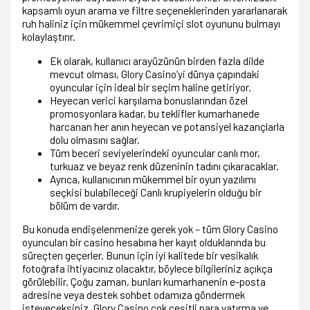
kapsamlı oyun arama ve filtre seçeneklerinden yararlanarak
ruh haliniz için mükemmel çevrimiçi slot oyununu bulmayı
kolaylaştırır.
Ek olarak, kullanıcı arayüzünün birden fazla dilde
mevcut olması, Glory Casino’yi dünya çapındaki
oyuncular için ideal bir seçim haline getiriyor.
Heyecan verici karşılama bonuslarından özel
promosyonlara kadar, bu teklifler kumarhanede
harcanan her anın heyecan ve potansiyel kazançlarla
dolu olmasını sağlar.
Tüm beceri seviyelerindeki oyuncular canlı mor,
turkuaz ve beyaz renk düzeninin tadını çıkaracaklar.
Ayrıca, kullanıcının mükemmel bir oyun yazılımı
seçkisi bulabileceği Canlı krupiyelerin olduğu bir
bölüm de vardır.
Bu konuda endişelenmenize gerek yok – tüm Glory Casino
oyuncuları bir casino hesabına her kayıt olduklarında bu
süreçten geçerler. Bunun için iyi kalitede bir vesikalık
fotoğrafa ihtiyacınız olacaktır, böylece bilgileriniz açıkça
görülebilir. Çoğu zaman, bunları kumarhanenin e-posta
adresine veya destek sohbet odamıza göndermek
isteyeceksiniz. Glory Casino çok çeşitli para yatırma ve