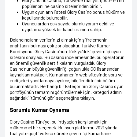
Glory Casino Casino, Türkiye’de faaliyet gösteren en
popüler online casino sitelerinden biridir.
Uygun oyunların listesi Glory Casino bonus hüküm ve
koşullarında bulunabilir.
Oyunculardan çok sayıda olumlu yorum geldi ve
uygulama yüksek bir kabul oranına sahip.
Dolandırıcıların verilerinizi almak için şifrelemenin
anahtarını bulması çok zor olacaktır. Turkiye Kumar
Komisyonu, Glory Casino’nun Türkiye’deki çevrimiçi oyun
sitesini onayladı. Bu casino incelemesinde, bu operatörün
en önemli güvenlik sertifikalarını vurguladık. Glory
Casino’nun büyük güvenilirliği çoğunlukla GC lisansından
kaynaklanmaktadır. Kumarhanenin web sitesinde soru ve
endişeleri yanıtlamaya ayrılmış bilgilendirici bir bölüm
bulunmaktadır. Herhangi bir kategorinin Glory Casino oyun
portföyünün tamamını görüntülemek için, kategori adının
sağındaki “tümünü gör” seçeneğine tıklayın.
Sorumlu Kumar Oynama
Glory Casino Türkiye, bu ihtiyaçları karşılamak için
mükemmel bir seçenek. Bu oyun platformu 2021 yılında
faaliyete geçti ve kısa sürede çevrimiçi kumarhane