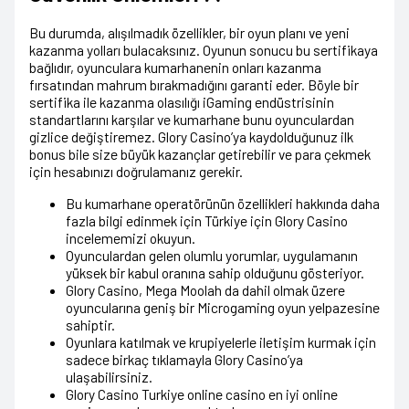
Bu durumda, alışılmadık özellikler, bir oyun planı ve yeni
kazanma yolları bulacaksınız. Oyunun sonucu bu sertifikaya
bağlıdır, oyunculara kumarhanenin onları kazanma
fırsatından mahrum bırakmadığını garanti eder. Böyle bir
sertifika ile kazanma olasılığı iGaming endüstrisinin
standartlarını karşılar ve kumarhane bunu oyunculardan
gizlice değiştiremez. Glory Casino’ya kaydolduğunuz ilk
bonus bile size büyük kazançlar getirebilir ve para çekmek
için hesabınızı doğrulamanız gerekir.
Bu kumarhane operatörünün özellikleri hakkında daha
fazla bilgi edinmek için Türkiye için Glory Casino
incelememizi okuyun.
Oyunculardan gelen olumlu yorumlar, uygulamanın
yüksek bir kabul oranına sahip olduğunu gösteriyor.
Glory Casino, Mega Moolah da dahil olmak üzere
oyuncularına geniş bir Microgaming oyun yelpazesine
sahiptir.
Oyunlara katılmak ve krupiyelerle iletişim kurmak için
sadece birkaç tıklamayla Glory Casino’ya
ulaşabilirsiniz.
Glory Casino Turkiye online casino en iyi online