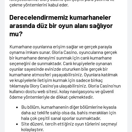
çekme yöntemlerini kabul eder.
Derecelendirmemiz kumarhaneler
arasında düz bir oyun alanı sağlıyor
mu?
Kumarhane oyunlarına erişim sağlar ve gerçek parayla
oynama imkanı sunar. Gloria Casino, oyuncularına gerçek
bir kumarhane deneyimi sunmak için canlı kumarhane
seçeneğini de sunmaktadır. Canlı krupiyelerle oynanan
oyunlar sayesinde evinizde otururken bile gerçek bir
kumarhane atmosferi yaşayabilirsiniz. Oyunlara katılmak
ve krupiyelerle iletişim kurmak için sadece birkaç
tıklamayla Glory Casino’ya ulaşabilirsiniz. Gloria Casino’nun
kullanıcı dostu web sitesi, kolay navigasyonu ve güvenli
ödeme yöntemleriyle de dikkat çekmektedir.
Bu bölüm, kumarhanenin diğer bölümlerine kıyasla
daha az teklife sahip olsa da, bahis meraklıları için
hala çok çeşitli sanal sporlar sunmaktadır.
Site düzeni, tercih ettiğiniz oyun türlerini seçmeyi
kolaylaştırır.