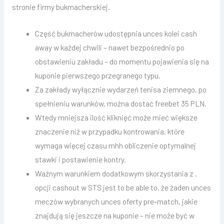
stronie firmy bukmacherskiej.
Część bukmacherów udostępnia unces kolei cash
away w każdej chwili – nawet bezpośrednio po
obstawieniu zakładu – do momentu pojawienia się na
kuponie pierwszego przegranego typu.
Za zakłady wyłącznie wydarzeń tenisa ziemnego, po
spełnieniu warunków, można dostać freebet 35 PLN.
Wtedy mniejsza ilość kliknięć może mieć większe
znaczenie niż w przypadku kontrowania, które
wymaga więcej czasu mhh obliczenie optymalnej
stawki i postawienie kontry.
Ważnym warunkiem dodatkowym skorzystania z .
opcji cashout w STS jest to be able to, że żaden unces
meczów wybranych unces oferty pre-match, jakie
znajdują się jeszcze na kuponie – nie może być w