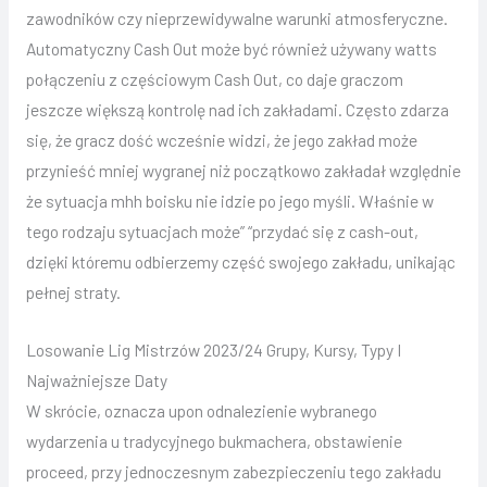
zawodników czy nieprzewidywalne warunki atmosferyczne.
Automatyczny Cash Out może być również używany watts
połączeniu z częściowym Cash Out, co daje graczom
jeszcze większą kontrolę nad ich zakładami. Często zdarza
się, że gracz dość wcześnie widzi, że jego zakład może
przynieść mniej wygranej niż początkowo zakładał względnie
że sytuacja mhh boisku nie idzie po jego myśli. Właśnie w
tego rodzaju sytuacjach może” “przydać się z cash-out,
dzięki któremu odbierzemy część swojego zakładu, unikając
pełnej straty.
Losowanie Lig Mistrzów 2023/24 Grupy, Kursy, Typy I
Najważniejsze Daty
W skrócie, oznacza upon odnalezienie wybranego
wydarzenia u tradycyjnego bukmachera, obstawienie
proceed, przy jednoczesnym zabezpieczeniu tego zakładu