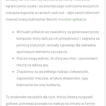
ograniczenia ryzyka i wczesniejszego rozliczenia wszystich
rodzajów kuponów w ramach cash out – daje swoim klientom
również znany bukmacher Betclic
mostbet aplikacja
.
Wirtualni piłkarze we zawodnicy są generowani przez
komputer, który oblicza ich umiejętności i zagrania za
pomocą statystyk i actually typowego dla zakładów
sportowych elementu szczęścia.
Gracze mogą wybrać, ile chcą wycofać, i pozostawić
resztę na dalszą grę.
Znajdziesz su wszelkiego rodzaju ciekawostki,
zapowiedzi meczów, artykuły eksperckie, typy
bukmacherów oraz konkursy.
To doskonałe narzędzie dla tych, którzy śledzą rozgrywki
golfowe, ponieważ pozwala na reakcję na zmiany w formie