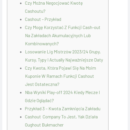
Czy Można Negocjować Kwotę
Cashoutu?
Cashout – Przykład
Czy Mogę Korzystać Z Funkcji Cash-out
Na Zakładach Akumulacyjnych Lub
Kombinowanych?
Losowanie Lig Mistrzów 2023/24 Grupy,
Kursy, Typy I Actually Najważniejsze Daty
Czy Kwota, Która Pojawi Się Na Moim
Kuponie W Ramach Funkcji Cashout
Jest Ostateczna?
Nba Wyniki Play-off 2024 Kiedy Mecze I
Gdzie Oglądać?
Przykład 3 – Kwota Zamknięcia Zakładu
Cashout ️ Company To Jest, Yak Działa
Oughout Bukmacher