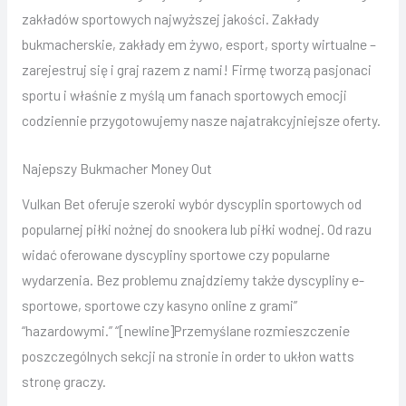
zakładów sportowych najwyższej jakości. Zakłady
bukmacherskie, zakłady em żywo, esport, sporty wirtualne –
zarejestruj się i graj razem z nami! Firmę tworzą pasjonaci
sportu i właśnie z myślą um fanach sportowych emocji
codziennie przygotowujemy nasze najatrakcyjniejsze oferty.
Najepszy Bukmacher Money Out
Vulkan Bet oferuje szeroki wybór dyscyplin sportowych od
popularnej piłki nożnej do snookera lub piłki wodnej. Od razu
widać oferowane dyscypliny sportowe czy popularne
wydarzenia. Bez problemu znajdziemy także dyscypliny e-
sportowe, sportowe czy kasyno online z grami”
“hazardowymi.” “[newline]Przemyślane rozmieszczenie
poszczególnych sekcji na stronie in order to ukłon watts
stronę graczy.