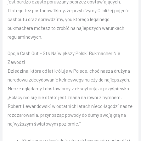
jest bardzo często poruszany poprzez obstawiających.
Dlatego też postanowiliśmy, że przybliżymy Ci bliżej pojęcie
cashoutu oraz sprawdzimy, you którego legalnego
bukmachera możesz to zrobić na najlepszych warunkach
regulaminowych.
Opcja Cash Out – Sts Największy Polski Bukmacher Nie
Zawodzi
Dziedzina, która od lat króluje w Polsce, choć nasza drużyna
narodowa zdecydowanie keineswegs należy do najlepszych.
Mecze oglądamy i obstawiamy z ekscytacją, a przyśpiewka
„Polacy nic się nie stało” jest znana na równi z hymnem.
Robert Lewandowski w ostatnich latach nieco łagodzi nasze
rozczarowania, przynosząc powody do dumy swoją grą na
najwyższym światowym poziomie.”
Kiedy gracz dowiaduje się o aktywowaniu cashout’u i