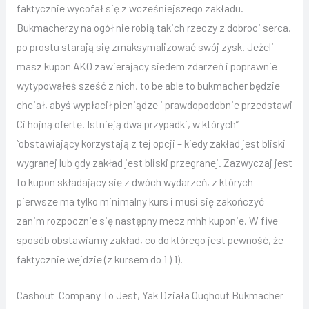
faktycznie wycofał się z wcześniejszego zakładu.
Bukmacherzy na ogół nie robią takich rzeczy z dobroci serca,
po prostu starają się zmaksymalizować swój zysk. Jeżeli
masz kupon AKO zawierający siedem zdarzeń i poprawnie
wytypowałeś sześć z nich, to be able to bukmacher będzie
chciał, abyś wypłacił pieniądze i prawdopodobnie przedstawi
Ci hojną ofertę. Istnieją dwa przypadki, w których”
“obstawiający korzystają z tej opcji – kiedy zakład jest bliski
wygranej lub gdy zakład jest bliski przegranej. Zazwyczaj jest
to kupon składający się z dwóch wydarzeń, z których
pierwsze ma tylko minimalny kurs i musi się zakończyć
zanim rozpocznie się następny mecz mhh kuponie. W five
sposób obstawiamy zakład, co do którego jest pewność, że
faktycznie wejdzie (z kursem do 1 ) 1).
Cashout ️ Company To Jest, Yak Działa Oughout Bukmacher