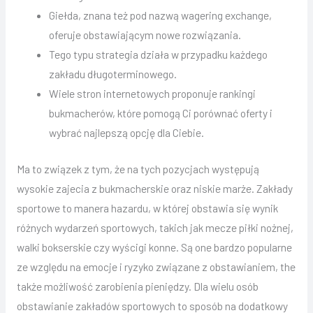
Giełda, znana też pod nazwą wagering exchange,
oferuje obstawiającym nowe rozwiązania.
Tego typu strategia działa w przypadku każdego
zakładu długoterminowego.
Wiele stron internetowych proponuje rankingi
bukmacherów, które pomogą Ci porównać oferty i
wybrać najlepszą opcję dla Ciebie.
Ma to związek z tym, że na tych pozycjach występują
wysokie zajecia z bukmacherskie oraz niskie marże. Zakłady
sportowe to manera hazardu, w której obstawia się wynik
różnych wydarzeń sportowych, takich jak mecze piłki nożnej,
walki bokserskie czy wyścigi konne. Są one bardzo popularne
ze względu na emocje i ryzyko związane z obstawianiem, the
także możliwość zarobienia pieniędzy. Dla wielu osób
obstawianie zakładów sportowych to sposób na dodatkowy