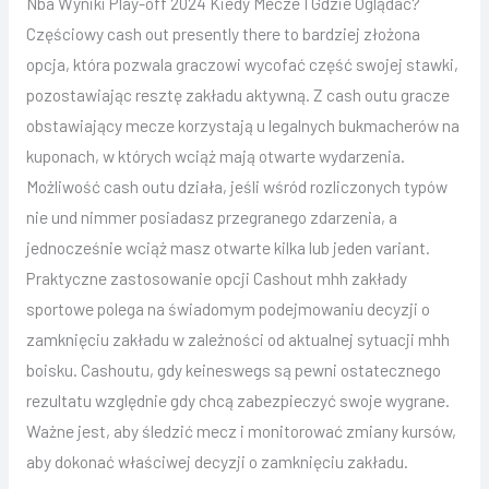
Nba Wyniki Play-off 2024 Kiedy Mecze I Gdzie Oglądać?
Częściowy cash out presently there to bardziej złożona
opcja, która pozwala graczowi wycofać część swojej stawki,
pozostawiając resztę zakładu aktywną. Z cash outu gracze
obstawiający mecze korzystają u legalnych bukmacherów na
kuponach, w których wciąż mają otwarte wydarzenia.
Możliwość cash outu działa, jeśli wśród rozliczonych typów
nie und nimmer posiadasz przegranego zdarzenia, a
jednocześnie wciąż masz otwarte kilka lub jeden variant.
Praktyczne zastosowanie opcji Cashout mhh zakłady
sportowe polega na świadomym podejmowaniu decyzji o
zamknięciu zakładu w zależności od aktualnej sytuacji mhh
boisku. Cashoutu, gdy keineswegs są pewni ostatecznego
rezultatu względnie gdy chcą zabezpieczyć swoje wygrane.
Ważne jest, aby śledzić mecz i monitorować zmiany kursów,
aby dokonać właściwej decyzji o zamknięciu zakładu.