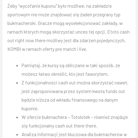
Żeby “wycofanie kuponu” było możliwe, na zakładzie
sportowym nie może znajdować się żaden przegrany typ
bukmacherski. Gracze mogą wyselekcjonować zakłady, w
ramach których mogą skorzystać unces tej opcji. Etoto cash
out right now there możliwy jest dla zdarzeń pojedynczych,
KOMBI w ramach oferty pre match i live.
Pamiętaj, że kursy są obliczane w taki sposób, że
możesz łatwo określić, kto jest faworytem.
Z funkcjonalności cash out można skorzystać nawet,
jeśli zaproponowana przez system kwota funds out
będzie niższa od wkładu finansowego na danym
kuponie.
W ofercie bukmachera – Totolotek – również znajduje
się funkcjonalny cash out there there.
Analiza informacji jest kluczowa dla bukmacherów w