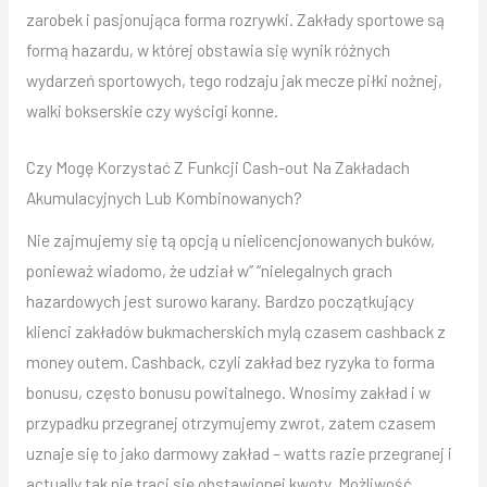
zarobek i pasjonująca forma rozrywki. Zakłady sportowe są
formą hazardu, w której obstawia się wynik różnych
wydarzeń sportowych, tego rodzaju jak mecze piłki nożnej,
walki bokserskie czy wyścigi konne.
Czy Mogę Korzystać Z Funkcji Cash-out Na Zakładach
Akumulacyjnych Lub Kombinowanych?
Nie zajmujemy się tą opcją u nielicencjonowanych buków,
ponieważ wiadomo, że udział w” “nielegalnych grach
hazardowych jest surowo karany. Bardzo początkujący
klienci zakładów bukmacherskich mylą czasem cashback z
money outem. Cashback, czyli zakład bez ryzyka to forma
bonusu, często bonusu powitalnego. Wnosimy zakład i w
przypadku przegranej otrzymujemy zwrot, zatem czasem
uznaje się to jako darmowy zakład – watts razie przegranej i
actually tak nie traci się obstawionej kwoty. Możliwość