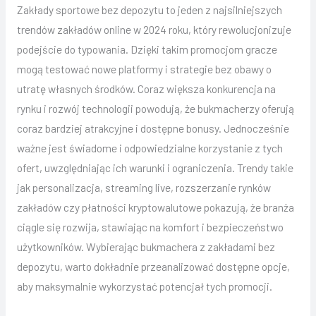
Zakłady sportowe bez depozytu to jeden z najsilniejszych
trendów zakładów online w 2024 roku, który rewolucjonizuje
podejście do typowania. Dzięki takim promocjom gracze
mogą testować nowe platformy i strategie bez obawy o
utratę własnych środków. Coraz większa konkurencja na
rynku i rozwój technologii powodują, że bukmacherzy oferują
coraz bardziej atrakcyjne i dostępne bonusy. Jednocześnie
ważne jest świadome i odpowiedzialne korzystanie z tych
ofert, uwzględniając ich warunki i ograniczenia. Trendy takie
jak personalizacja, streaming live, rozszerzanie rynków
zakładów czy płatności kryptowalutowe pokazują, że branża
ciągle się rozwija, stawiając na komfort i bezpieczeństwo
użytkowników. Wybierając bukmachera z zakładami bez
depozytu, warto dokładnie przeanalizować dostępne opcje,
aby maksymalnie wykorzystać potencjał tych promocji.