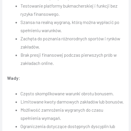
Testowanie platformy bukmacherskiej i funkcji bez
ryzyka finansowego.
Szansa na realną wygraną, którą można wypłacić po
spełnieniu warunków.
Zachęta do poznania różnorodnych sportów i rynków
zakładów.
Brak presji finansowej podczas pierwszych prób w
zakładach online.
Wady:
Często skomplikowane warunki obrotu bonusem.
Limitowane kwoty darmowych zakładów lub bonusów.
Możliwość zamrożenia wygranych do czasu
spełnienia wymagań.
Ograniczenia dotyczące dostępnych dyscyplin lub