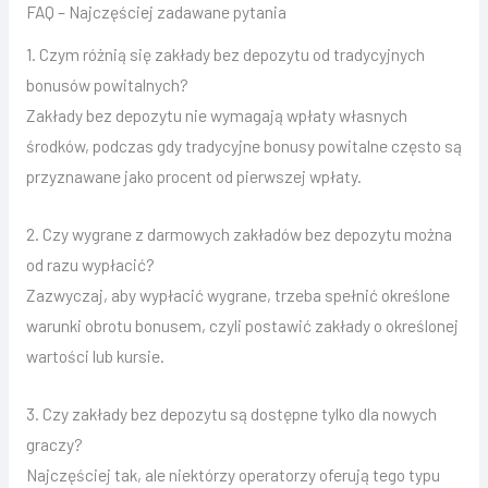
FAQ – Najczęściej zadawane pytania
1. Czym różnią się zakłady bez depozytu od tradycyjnych
bonusów powitalnych?
Zakłady bez depozytu nie wymagają wpłaty własnych
środków, podczas gdy tradycyjne bonusy powitalne często są
przyznawane jako procent od pierwszej wpłaty.
2. Czy wygrane z darmowych zakładów bez depozytu można
od razu wypłacić?
Zazwyczaj, aby wypłacić wygrane, trzeba spełnić określone
warunki obrotu bonusem, czyli postawić zakłady o określonej
wartości lub kursie.
3. Czy zakłady bez depozytu są dostępne tylko dla nowych
graczy?
Najczęściej tak, ale niektórzy operatorzy oferują tego typu