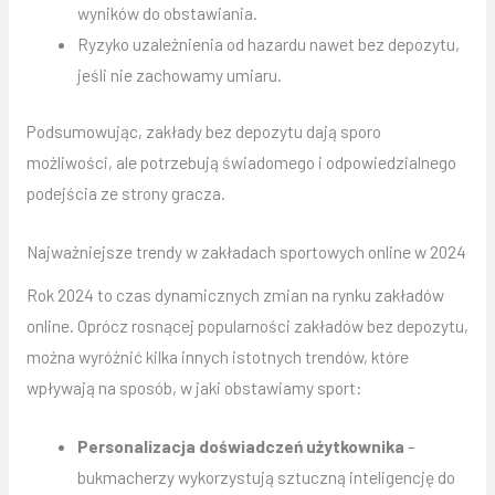
wyników do obstawiania.
Ryzyko uzależnienia od hazardu nawet bez depozytu,
jeśli nie zachowamy umiaru.
Podsumowując, zakłady bez depozytu dają sporo
możliwości, ale potrzebują świadomego i odpowiedzialnego
podejścia ze strony gracza.
Najważniejsze trendy w zakładach sportowych online w 2024
Rok 2024 to czas dynamicznych zmian na rynku zakładów
online. Oprócz rosnącej popularności zakładów bez depozytu,
można wyróżnić kilka innych istotnych trendów, które
wpływają na sposób, w jaki obstawiamy sport:
Personalizacja doświadczeń użytkownika
–
bukmacherzy wykorzystują sztuczną inteligencję do