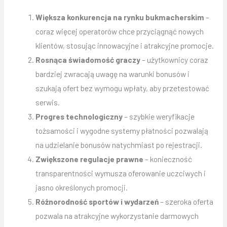
Większa konkurencja na rynku bukmacherskim
–
coraz więcej operatorów chce przyciągnąć nowych
klientów, stosując innowacyjne i atrakcyjne promocje.
Rosnąca świadomość graczy
– użytkownicy coraz
bardziej zwracają uwagę na warunki bonusów i
szukają ofert bez wymogu wpłaty, aby przetestować
serwis.
Progres technologiczny
– szybkie weryfikacje
tożsamości i wygodne systemy płatności pozwalają
na udzielanie bonusów natychmiast po rejestracji.
Zwiększone regulacje prawne
– konieczność
transparentności wymusza oferowanie uczciwych i
jasno określonych promocji.
Różnorodność sportów i wydarzeń
– szeroka oferta
pozwala na atrakcyjne wykorzystanie darmowych