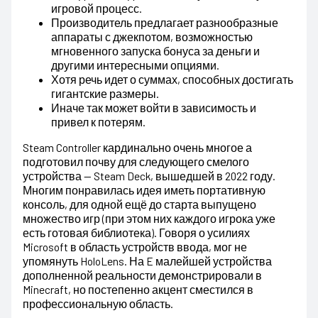
игровой процесс.
Производитель предлагает разнообразные
аппараты с джекпотом, возможностью
мгновенного запуска бонуса за деньги и
другими интересными опциями.
Хотя речь идет о суммах, способных достигать
гигантские размеры.
Иначе так может войти в зависимость и
привел к потерям.
Steam Controller кардинально очень многое а
подготовил почву для следующего смелого
устройства — Steam Deck, вышедшей в 2022 году.
Многим понравилась идея иметь портативную
консоль, для одной ещё до старта выпущено
множество игр (при этом них каждого игрока уже
есть готовая библиотека). Говоря о усилиях
Microsoft в область устройств ввода, мог не
упомянуть HoloLens. На E малейшей устройства
дополненной реальности демонстрировали в
Minecraft, но постепенно акцент сместился в
профессиональную область.