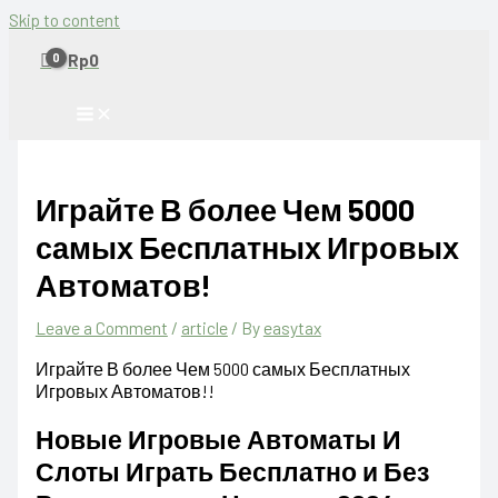
Skip to content
Rp
0
Играйте В более Чем 5000
самых Бесплатных Игровых
Автоматов!
Leave a Comment
/
article
/ By
easytax
Играйте В более Чем 5000 самых Бесплатных
Игровых Автоматов!!
Новые Игровые Автоматы И
Слоты Играть Бесплатно и Без