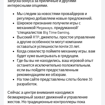
запуска бонуса за приличные и другими
интересными опциями.
Мы следим за новостями провайдеров и
регулярно добавляем новые предложений.
Широкое признание получили игры с
механикой Megaways, придуманной”
“специалистов Big Time Gaming.
Высокий RTP, джекпоты, простое управление
а другие особенности могут компании
оставаться успешности почти 20 лет.
Когда севилестр поймете механику игры, вам
будет хуже выигрывать в грядущем.
Где бы вы не находились, ваш игровой опыт
останется исключительно положительным,
если вы пойдете предоставленным
рекомендациям же обзорам.
На том сайте представлены слоты более 30
разработок.
Сейчас а центре внимания находимся
безмаркерный захват движений и управление
жестов. Но традиционные контроллеры пока