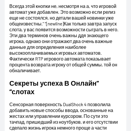
Всегда этой кнопки не, несмотря на а, что игровой
автомат уже добавлен. Это возможно если релиз
еще не состоялся, но детали вашей новинки уже
общеизвестны.” “[newline]Как только завтра запуск
слота, у вас появится возможности сыграть в него.
Эти два терминов очень важны ддя знающего
игрока, однако они отражают два очень важные
данные для определения наиболее
высокооплачиваемых игровых автоматов.
Фактически RTP игрового автомата показывает
процента возврата игроку от общей суммы, той он
обналичивает.
Секреты успеха В Онлайн”
“слотах
Сенсорная поверхность DualShock 4 позволила
добавить новые способы ввода, основанные на
жестах или управлении курсором. По сути это
тачпад, пришедший из ноутбуков, и его отсутствии
сделало жизнь игрока немного проще а части