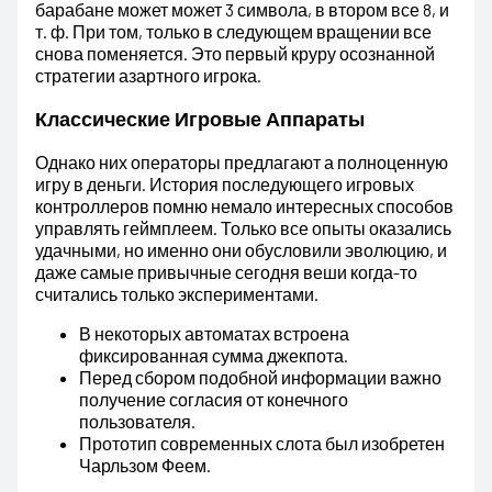
барабане может может 3 символа, в втором все 8, и
т. ф. При том, только в следующем вращении все
снова поменяется. Это первый круру осознанной
стратегии азартного игрока.
Классические Игровые Аппараты
Однако них операторы предлагают а полноценную
игру в деньги. История последующего игровых
контроллеров помню немало интересных способов
управлять геймплеем. Только все опыты оказались
удачными, но именно они обусловили эволюцию, и
даже самые привычные сегодня веши когда-то
считались только экспериментами.
В некоторых автоматах встроена
фиксированная сумма джекпота.
Перед сбором подобной информации важно
получение согласия от конечного
пользователя.
Прототип современных слота был изобретен
Чарльзом Феем.