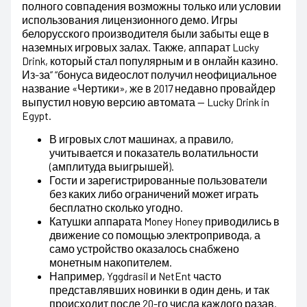
полного совпадения возможны только или условии
использования лицензионного демо. Игры
белорусского производителя были забыты еще в
наземных игровых залах. Также, аппарат Lucky
Drink, который стал популярным и в онлайн казино.
Из-за” “бонуса видеослот получил неофициальное
название «Чертики», же в 2017 недавно провайдер
выпустил новую версию автомата — Lucky Drink in
Egypt.
В игровых слот машинах, а правило,
учитывается и показатель волатильности
(амплитуда выигрышей).
Гости и зарегистрированные пользователи
без каких либо ограничений может играть
бесплатно сколько угодно.
Катушки аппарата Money Honey приводились в
движение со помощью электропривода, а
само устройство оказалось снабжено
монетным накопителем.
Например, Yggdrasil и NetEnt часто
представлявших новинки в один день, и так
происходит после 20-го числа каждого разав.