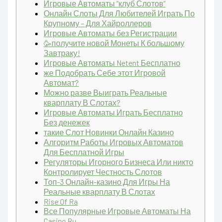
Игровые Автоматы “клуб Слотов”
Онлайн Слоты Для Любителей Играть По
Крупному – Для Хайроллеров
Игровые Автоматы без Регистрации
🥳получите новой Монеты К большому
Завтраку!
Игровые Автоматы Netent Бесплатно
же Подобрать Себе этот Игровой
Автомат?
Можно разве Выиграть Реальные
кварплату В Слотах?
Игровые Автоматы Играть Бесплатно
Без денежек
такие Слот Новинки Онлайн Казино
Алгоритм Работы Игровых Автоматов
Для Бесплатной Игры
Регуляторы Игорного Бизнеса Или никто
Контролирует Честность Слотов
Топ-3 Онлайн-казино Для Игры На
Реальные кварплату В Слотах
Rise Of Ra
Все Популярные Игровые Автоматы На
Casino Ru