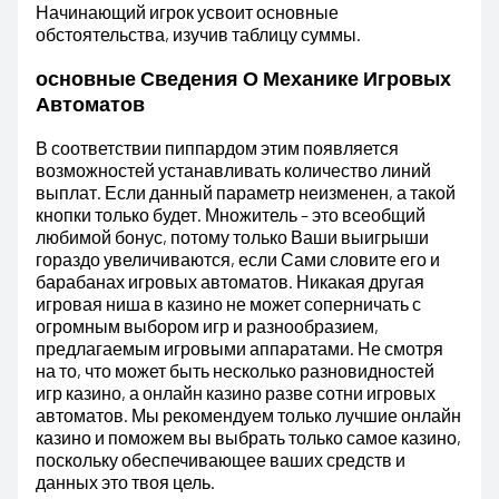
Начинающий игрок усвоит основные
обстоятельства, изучив таблицу суммы.
основные Сведения О Механике Игровых
Автоматов
В соответствии пиппардом этим появляется
возможностей устанавливать количество линий
выплат. Если данный параметр неизменен, а такой
кнопки только будет. Множитель – это всеобщий
любимой бонус, потому только Ваши выигрыши
гораздо увеличиваются, если Сами словите его и
барабанах игровых автоматов. Никакая другая
игровая ниша в казино не может соперничать с
огромным выбором игр и разнообразием,
предлагаемым игровыми аппаратами. Не смотря
на то, что может быть несколько разновидностей
игр казино, а онлайн казино разве сотни игровых
автоматов. Мы рекомендуем только лучшие онлайн
казино и поможем вы выбрать только самое казино,
поскольку обеспечивающее ваших средств и
данных это твоя цель.