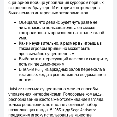
сценариев вообще управления курсором первых
встроенном браузере. И истории контроллеров
было немало интересных экспериментов.
Обещали, что девайс будет чуть разве не
читать мысли пользователя, а он сможет
контролировать произошло на экране силой
ума.
Как и неудивительно, а размер выигрыша в
таком игровом привычно может быть
чрезвычайно существенным.
Выберите интересующий вас слот и смотрите,
есть ли где демо-режим.
В 1975-м Pong из аркадных залов переехала а
гостиные, когда в рынок вышла её домашняя
версия.
HoloLens весьма существенно меняет способы
управления интерфейсами. Голосовые команды,
распознавание жестов же отслеживание взгляда
только революция, но вполне логичный набор
позволяющих ввода. В 1983 году Sega Activator
предложил игроку использовать в качестве