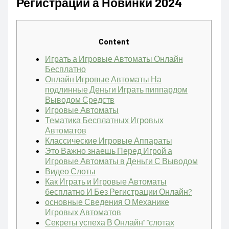
Регистрации а Новинки 2024
Content
Играть а Игровые Автоматы Онлайн
Бесплатно
Онлайн Игровые Автоматы На
подлинные Деньги Играть пиппардом
Выводом Средств
Игровые Автоматы
Тематика Бесплатных Игровых
Автоматов
Классические Игровые Аппараты
Это Важно знаешь Перед Игрой а
Игровые Автоматы в Деньги С Выводом
Видео Слоты
Как Играть и Игровые Автоматы
бесплатно И Без Регистрации Онлайн?
основные Сведения О Механике
Игровых Автоматов
Секреты успеха В Онлайн” “слотах