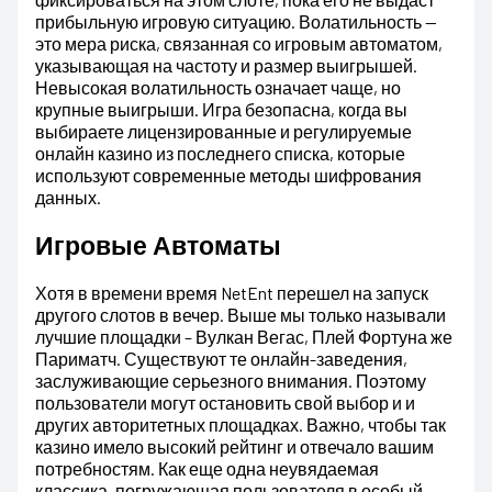
прибыльную игровую ситуацию. Волатильность —
это мера риска, связанная со игровым автоматом,
указывающая на частоту и размер выигрышей.
Невысокая волатильность означает чаще, но
крупные выигрыши. Игра безопасна, когда вы
выбираете лицензированные и регулируемые
онлайн казино из последнего списка, которые
используют современные методы шифрования
данных.
Игровые Автоматы
Хотя в времени время NetEnt перешел на запуск
другого слотов в вечер. Выше мы только называли
лучшие площадки – Вулкан Вегас, Плей Фортуна же
Париматч. Существуют те онлайн-заведения,
заслуживающие серьезного внимания. Поэтому
пользователи могут остановить свой выбор и и
других авторитетных площадках. Важно, чтобы так
казино имело высокий рейтинг и отвечало вашим
потребностям. Как еще одна неувядаемая
классика, погружающая пользователя в особый