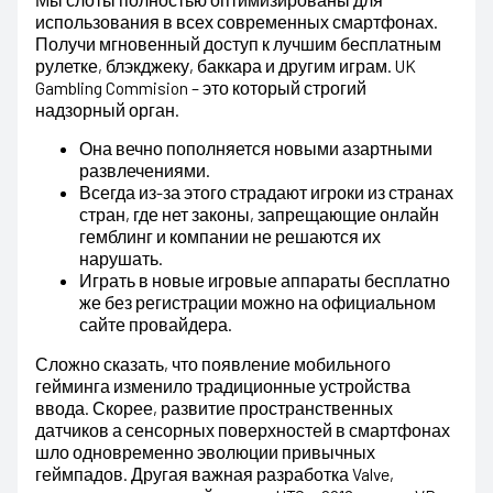
использования в всех современных смартфонах.
Получи мгновенный доступ к лучшим бесплатным
рулетке, блэкджеку, баккара и другим играм. UK
Gambling Commision – это который строгий
надзорный орган.
Она вечно пополняется новыми азартными
развлечениями.
Всегда из-за этого страдают игроки из странах
стран, где нет законы, запрещающие онлайн
гемблинг и компании не решаются их
нарушать.
Играть в новые игровые аппараты бесплатно
же без регистрации можно на официальном
сайте провайдера.
Сложно сказать, что появление мобильного
гейминга изменило традиционные устройства
ввода. Скорее, развитие пространственных
датчиков а сенсорных поверхностей в смартфонах
шло одновременно эволюции привычных
геймпадов. Другая важная разработка Valve,