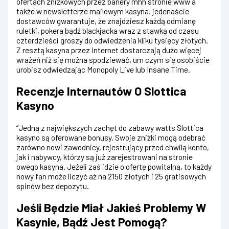
ofertach zniżkowych przez banery mhh stronie www a
także w newsletterze mailowym kasyna. jedenaście
dostawców gwarantuje, że znajdziesz każdą odmianę
ruletki, pokera bądź blackjacka wraz z stawką od czasu
czterdzieści groszy do odwiedzenia kliku tysięcy złotych.
Z resztą kasyna przez internet dostarczają dużo więcej
wrażeń niż się można spodziewać, um czym się osobiście
urobisz odwiedzając Monopoly Live lub Insane Time.
Recenzje Internautów O Slottica
Kasyno
“Jedną z największych zachęt do zabawy watts Slottica
kasyno są oferowane bonusy. Swoje zniżki mogą odebrać
zarówno nowi zawodnicy, rejestrujący przed chwilą konto,
jak i nabywcy, którzy są już zarejestrowani na stronie
owego kasyna. Jeżeli zaś idzie o ofertę powitalną, to każdy
nowy fan może liczyć aż na 2150 złotych i 25 gratisowych
spinów bez depozytu.
Jeśli Będzie Miał Jakieś Problemy W
Kasynie, Bądź Jest Pomogą?