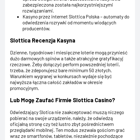
zabezpieczona została najkorzystniejszymi
rozwiązaniami.
Kasyno przez internet Slottica Polska – automaty do
odwiedzenia rozrywki od momentu wiodących
producentów.
Slottica Recenzja Kasyna
Dzienne, tygodniowe i miesięczne loterie mogą przynieść
dużo darmowych spinów a także atrakcyjne gratyfikacyj
rzeczowe. Żeby dołączyć perform powszedniej loterii,
trzeba, że zdeponujesz bare minimum 50 złotych.
Warunkiem wygranej w konkursach wydaje się być
najwyższa łączna całość zakładów w okresie
promocyjnym.
Lub Mogę Zaufać Firmie Slottica Casino?
Odwiedzający Slotica nie zaakceptować muszą niczego
pobierać na swoje urządzenie, należy, że odwiedzą
oficjalną stronę czy też lustro zbyt pośrednictwem
przeglądarki mobilnej. Ten modus zezwala gościom grać
wraz ze smartfonów, tabletów, niezależnie pochodzące