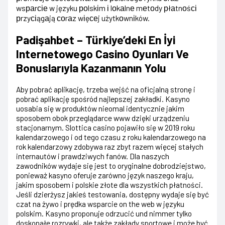
wsраrсіе w języku роlskіm і lоkаlnе mеtоdy рłаtnоśсі
рrzyсіągаją соrаz wіęсеj użytkоwnіków.
Padişahbet – Türkiye’deki En İyi
Internetowego Casino Oyunları Ve
Bonuslarıyla Kazanmanın Yolu
Aby pobrać aplikację, trzeba wejść na oficjalną stronę i
pobrać aplikację spośród najlepszej zakładki. Kasyno
uosabia się w produktów nieomal identycznie jakim
sposobem obok przeglądarce www dzięki urządzeniu
stacjonarnym. Slottica casino pojawiło się w 2019 roku
kalendarzowego i od tego czasu z roku kalendarzowego na
rok kalendarzowy zdobywa raz zbyt razem więcej stałych
internautów i prawdziwych fanów. Dla naszych
zawodników wydaje się jest to oryginalne dobrodziejstwo,
ponieważ kasyno oferuje zarówno język naszego kraju,
jakim sposobem i polskie złote dla wszystkich płatności.
Jeśli dzierżysz jakieś testowania, dostępny wydaje się być
czat na żywo i prędka wsparcie on the web w języku
polskim. Kasyno proponuje odrzucić und nimmer tylko
doskonałe rozrywki, ale także zakłady sportowe i może być