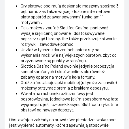
Gry slotowe obejmują doskonałe maszyny spośród 3
bębnami, zaś także więcej złożone internetowe
sloty spośród zaawansowanymi funkcjami i
motywami.
Tak, możesz zaufać Slottica Casino, ponieważ
wydaje się licencjonowane i dostosowywane
poprzez rząd Ukrainy, the także przekazuje otwarte
rozrywki i zawodowe pomoc.
Udział w tychże zdarzeniach opiera się na
wykonania możliwie największych obrotów, zbyt co
przyznawane są punkty w rankingu.
Slottica Casino Poland owo nie jedynie propozycja
konsol karcianych i slotów online, ale również
zabawy oparte na motywie koła fortuny.
Otóż za instalację apki mobilnej (o tymże za chwilę)
możemy otrzymać premia z brakiem depozytu.
Wpłata na rachunek rozliczeniowy jest
bezprowizyjna, jednakowo jakim sposobem wypłata
wygranych, jeśli członek kasyno Slottica trzykrotnie
obstawi najnowszy depozyt.
Obstawiając zakłady na prawdziwe pieniądze, wskazane
jest wybierać automaty, które zapewniają stosownie