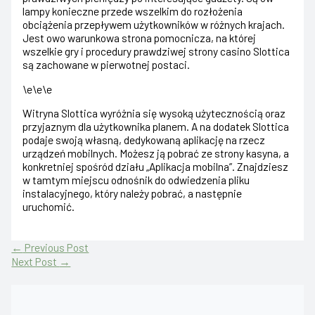
lampy konieczne przede wszelkim do rozłożenia
obciążenia przepływem użytkowników w różnych krajach.
Jest owo warunkowa strona pomocnicza, na której
wszelkie gry i procedury prawdziwej strony casino Slottica
są zachowane w pierwotnej postaci.
\e\e\e
Witryna Slottica wyróżnia się wysoką użytecznością oraz
przyjaznym dla użytkownika planem. A na dodatek Slottica
podaje swoją własną, dedykowaną aplikację na rzecz
urządzeń mobilnych. Możesz ją pobrać ze strony kasyna, a
konkretniej spośród działu „Aplikacja mobilna”. Znajdziesz
w tamtym miejscu odnośnik do odwiedzenia pliku
instalacyjnego, który należy pobrać, a następnie
uruchomić.
←
Previous Post
Next Post
→