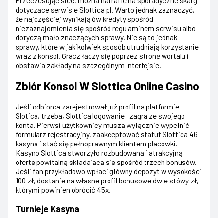
Przeczesując sieć, można natrafić na sporadyczne skargi
dotyczące serwisie Slottica pl. Warto jednak zaznaczyć,
że najczęściej wynikają ów kredyty spośród
niezaznajomienia się spośród regulaminem serwisu albo
dotyczą mało znaczących sprawy. Nie są to jednak
sprawy, które w jakikolwiek sposób utrudniają korzystanie
wraz z konsol. Gracz łączy się poprzez stronę wortalu i
obstawia zakłady na szczególnym interfejsie.
Zbiór Konsol W Slottica Online Casino
Jeśli odbiorca zarejestrował już profil na platformie
Slotica, trzeba, Slottica logowanie i zagra ze swojego
konta. Pierwsi użytkownicy muszą wyłącznie wypełnić
formularz rejestracyjny, zaakceptować statut Slottica 46
kasyna i stać się pełnoprawnym klientem placówki.
Kasyno Slottica stworzyło rozbudowaną i atrakcyjną
ofertę powitalną składającą się spośród trzech bonusów.
Jeśli fan przykładowo wpłaci główny depozyt w wysokości
100 zł, dostanie na własne profil bonusowe dwie stówy zł,
którymi powinien obrócić 45x.
Turnieje Kasyna