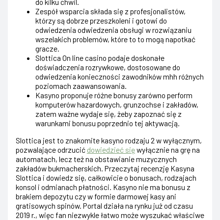
do kilku chwil.
Zespół wsparcia składa się z profesjonalistów,
którzy są dobrze przeszkoleni i gotowi do
odwiedzenia odwiedzenia obsługi w rozwiązaniu
wszelakich problemów, które to to mogą napotkać
gracze.
Slottica On line casino podaje doskonałe
doświadczenia rozrywkowe, dostosowane do
odwiedzenia konieczności zawodników mhh różnych
poziomach zaawansowania.
Kasyno proponuje różne bonusy zarówno perform
komputerów hazardowych, grunzochse i zakładów,
zatem ważne wydaje się, żeby zapoznać się z
warunkami bonusu poprzednio tej aktywacją.
Slottica jest to znakomite kasyno rodzaju 2 w wyłącznym,
pozwalające odrzucić
dowiedzieć się
wyłącznie na grę na
automatach, lecz też na obstawianie muzycznych
zakładów bukmacherskich. Przeczytaj recenzję Kasyna
Slottica i dowiedz się, całkowicie o bonusach, rodzajach
konsol i odmianach płatności. Kasyno nie ma bonusu z
brakiem depozytu czy w formie darmowej kasy ani
gratisowych spinów. Portal działa na rynku już od czasu
2019 r., więc fan niezwykle łatwo może wyszukać właściwe