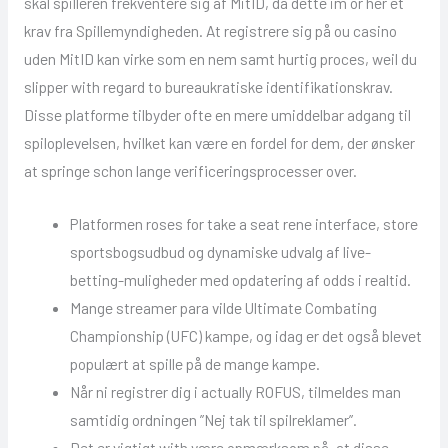
skal spilleren frekventere sig af MitID, da dette im or her et
krav fra Spillemyndigheden. At registrere sig på ou casino
uden MitID kan virke som en nem samt hurtig proces, weil du
slipper with regard to bureaukratiske identifikationskrav.
Disse platforme tilbyder ofte en mere umiddelbar adgang til
spiloplevelsen, hvilket kan være en fordel for dem, der ønsker
at springe schon lange verificeringsprocesser over.
Platformen roses for take a seat rene interface, store
sportsbogsudbud og dynamiske udvalg af live-
betting-muligheder med opdatering af odds i realtid.
Mange streamer para vilde Ultimate Combating
Championship (UFC) kampe, og idag er det også blevet
populært at spille på de mange kampe.
Når ni registrer dig i actually ROFUS, tilmeldes man
samtidig ordningen ”Nej tak til spilreklamer”.
Det er vigtigt with være opmærksom på, at disse