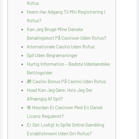
Rofus
Hvem Har Adgang Til Min Registrering I
Rofus?
Kan Jeg Bruge Mine Danske
Betalingskort På Casinoer Uden Rofus?
Internationale Casino Uden Rofus
Spil Uden Begrænsninger
Hurtig Information – Bedste Udenlandske
Bettingsider
🎁 Casino Bonus På Casino Uden Rofus
Hvad Kan Jeg Gøre, Hvis Jeg Ser
Afhængig Af Spil?
⚙️ Hvordan Er Casinoer Med En Dansk
Licens Reguleret?
Er Det Lovligt In Spille Online Gambling
Establishment Uden Om Rofus?