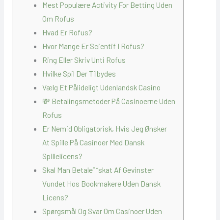
Mest Populære Activity For Betting Uden
Om Rofus
Hvad Er Rofus?
Hvor Mange Er Scientif I Rofus?
Ring Eller Skriv Unti Rofus
Hvilke Spil Der Tilbydes
Vælg Et Pålideligt Udenlandsk Casino
💸 Betalingsmetoder På Casinoerne Uden
Rofus
Er Nemid Obligatorisk, Hvis Jeg Ønsker
At Spille På Casinoer Med Dansk
Spillelicens?
Skal Man Betale” “skat Af Gevinster
Vundet Hos Bookmakere Uden Dansk
Licens?
Spørgsmål Og Svar Om Casinoer Uden