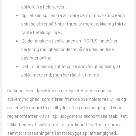
spillere fra hele verden.
Spillet kan spilles fra 20 mere cents til €/£/$50 each
spin og sitter på 5 hjul, three or more rækker og thirty
faste betalingslinjer.
De der ønsker at spille uden om ROFUS innehåller
derfor rig mulighed for dette på de udenlandske
casinoer online.
Det im or her vigtigt at spille ansvarligt og aldrig at
spille mere end, man har råd til at miste.
Casinoer med dansk licens er reguleret af den danske
spillemyndighed, som sikrer, from de overholder really like og
regler with regard to at tilbyde fair og ansvarligt spil. Disse
regler omfatter krav til spiludbyderens økonomiske stabilitet,
sikkerheden af spillerdata, retfærdighed i spil og reklamer,
samt foranstaltninger til at forebygge spilafhængighed.