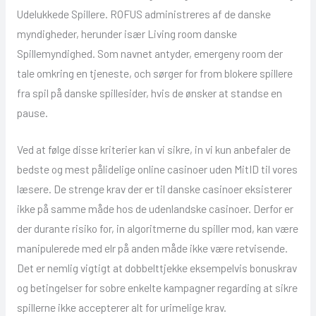
Udelukkede Spillere. ROFUS administreres af de danske
myndigheder, herunder især Living room danske
Spillemyndighed. Som navnet antyder, emergeny room der
tale omkring en tjeneste, och sørger for from blokere spillere
fra spil på danske spillesider, hvis de ønsker at standse en
pause.
Ved at følge disse kriterier kan vi sikre, in vi kun anbefaler de
bedste og mest pålidelige online casinoer uden MitID til vores
læsere. De strenge krav der er til danske casinoer eksisterer
ikke på samme måde hos de udenlandske casinoer. Derfor er
der durante risiko for, in algoritmerne du spiller mod, kan være
manipulerede med elr på anden måde ikke være retvisende.
Det er nemlig vigtigt at dobbelttjekke eksempelvis bonuskrav
og betingelser for sobre enkelte kampagner regarding at sikre
spillerne ikke accepterer alt for urimelige krav.