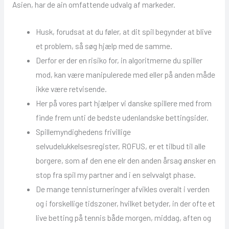
Asien, har de ain omfattende udvalg af markeder.
Husk, forudsat at du føler, at dit spil begynder at blive
et problem, så søg hjælp med de samme.
Derfor er der en risiko for, in algoritmerne du spiller
mod, kan være manipulerede med eller på anden måde
ikke være retvisende.
Her på vores part hjælper vi danske spillere med from
finde frem unti de bedste udenlandske bettingsider.
Spillemyndighedens frivillige
selvudelukkelsesregister, ROFUS, er et tilbud til alle
borgere, som af den ene elr den anden årsag ønsker en
stop fra spil my partner and i en selvvalgt phase.
De mange tennisturneringer afvikles overalt i verden
og i forskellige tidszoner, hvilket betyder, in der ofte et
live betting på tennis både morgen, middag, aften og