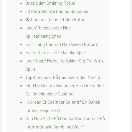
Odds Uden Omkring Rofus
Få Para Bedste Casino Bonusser
🌟 Casino Licenser Uden Rofus
Ingen” “beskyttelse Mod
Spilleafhængighed
Hvor Lang Dar Kan Man Være I Rofus?
Hvem Kontrollerer Danske Spil?
Især Yngre Mænd Udelukker Sig Fra With
Spille
Top-bonusser På Casinoer Uden Nemid
Find De Bedste Bonusser Hos De En God
Del Udenlandske Casinoer
Hvordan Er Casinoer Scientif En Dansk
Licens Reguleret?
Kan Man Spille På Danske Sportsgrene På
Internationale Gambling Sider?