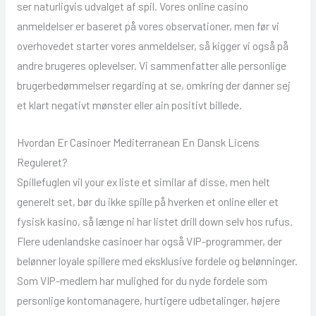
ser naturligvis udvalget af spil. Vores online casino
anmeldelser er baseret på vores observationer, men før vi
overhovedet starter vores anmeldelser, så kigger vi også på
andre brugeres oplevelser. Vi sammenfatter alle personlige
brugerbedømmelser regarding at se, omkring der danner sej
et klart negativt mønster eller ain positivt billede.
Hvordan Er Casinoer Mediterranean En Dansk Licens
Reguleret?
Spillefuglen vil your ex liste et similar af disse, men helt
generelt set, bør du ikke spille på hverken et online eller et
fysisk kasino, så længe ni har listet drill down selv hos rufus.
Flere udenlandske casinoer har også VIP-programmer, der
belønner loyale spillere med eksklusive fordele og belønninger.
Som VIP-medlem har mulighed for du nyde fordele som
personlige kontomanagere, hurtigere udbetalinger, højere