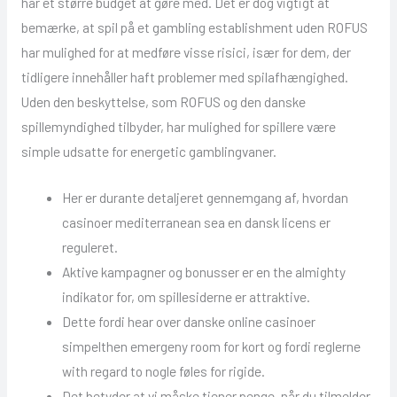
har et større budget at gøre med. Det er dog vigtigt at
bemærke, at spil på et gambling establishment uden ROFUS
har mulighed for at medføre visse risici, især for dem, der
tidligere innehåller haft problemer med spilafhængighed.
Uden den beskyttelse, som ROFUS og den danske
spillemyndighed tilbyder, har mulighed for spillere være
simple udsatte for energetic gamblingvaner.
Her er durante detaljeret gennemgang af, hvordan
casinoer mediterranean sea en dansk licens er
reguleret.
Aktive kampagner og bonusser er en the almighty
indikator for, om spillesiderne er attraktive.
Dette fordi hear over danske online casinoer
simpelthen emergeny room for kort og fordi reglerne
with regard to nogle føles for rigide.
Det betyder at vi måske tjener penge, når du tilmelder