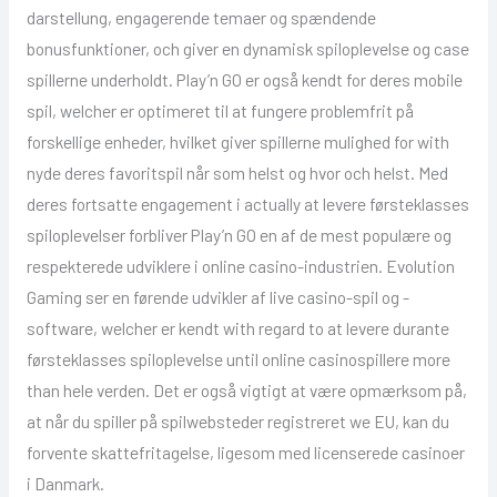
darstellung, engagerende temaer og spændende
bonusfunktioner, och giver en dynamisk spiloplevelse og case
spillerne underholdt. Play’n GO er også kendt for deres mobile
spil, welcher er optimeret til at fungere problemfrit på
forskellige enheder, hvilket giver spillerne mulighed for with
nyde deres favoritspil når som helst og hvor och helst. Med
deres fortsatte engagement i actually at levere førsteklasses
spiloplevelser forbliver Play’n GO en af de mest populære og
respekterede udviklere i online casino-industrien. Evolution
Gaming ser en førende udvikler af live casino-spil og -
software, welcher er kendt with regard to at levere durante
førsteklasses spiloplevelse until online casinospillere more
than hele verden. Det er også vigtigt at være opmærksom på,
at når du spiller på spilwebsteder registreret we EU, kan du
forvente skattefritagelse, ligesom med licenserede casinoer
i Danmark.