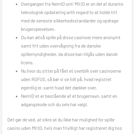
Overgangen fra NemID unti MitID er en del af durante
teknologisk opdatering with regard to at holde trit
med de seneste sikkerhedsstandarder og opdrage
brugeroplevelsen.
Du kan altså spille på disse casinoer mere anonymt
samt frit uden overvågning fra de danske
spillemyndigheder, da disse kan tilgås uden dansk
licens.
Nu hvor du sitter på fået et overblik over casinoerne
uden ROFUS, så bør vi se lidt på, hvad registret
egentlig er, samt hvad det dækker over.
NemID´et er bestående af et brugernavn, samt en
adgangskode och du selv har valgt.
Det gør de ved, at sikre at du ikke har mulighed for spille
casino uden MitID, hvis man frivilligt har registreret dig hos