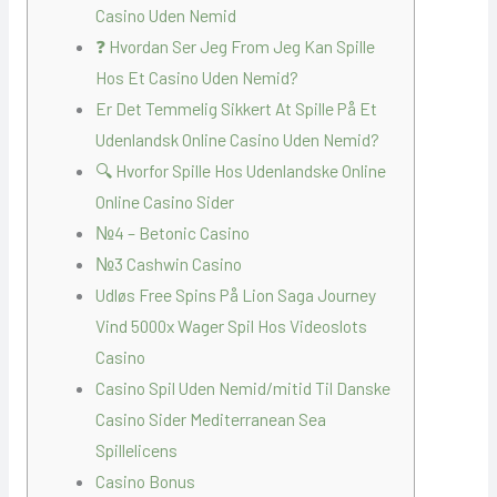
Casino Uden Nemid
❓ Hvordan Ser Jeg From Jeg Kan Spille
Hos Et Casino Uden Nemid?
Er Det Temmelig Sikkert At Spille På Et
Udenlandsk Online Casino Uden Nemid?
🔍 Hvorfor Spille Hos Udenlandske Online
Online Casino Sider
№4 – Betonic Casino
№3 Cashwin Casino
Udløs Free Spins På Lion Saga Journey
Vind 5000x Wager Spil Hos Videoslots
Casino
Casino Spil Uden Nemid/mitid Til Danske
Casino Sider Mediterranean Sea
Spillelicens
Casino Bonus