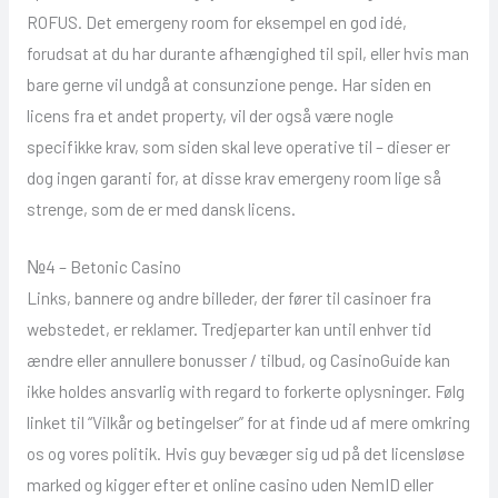
ROFUS. Det emergeny room for eksempel en god idé,
forudsat at du har durante afhængighed til spil, eller hvis man
bare gerne vil undgå at consunzione penge. Har siden en
licens fra et andet property, vil der også være nogle
specifikke krav, som siden skal leve operative til – dieser er
dog ingen garanti for, at disse krav emergeny room lige så
strenge, som de er med dansk licens.
№4 – Betonic Casino
Links, bannere og andre billeder, der fører til casinoer fra
webstedet, er reklamer. Tredjeparter kan until enhver tid
ændre eller annullere bonusser / tilbud, og CasinoGuide kan
ikke holdes ansvarlig with regard to forkerte oplysninger. Følg
linket til “Vilkår og betingelser” for at finde ud af mere omkring
os og vores politik. Hvis guy bevæger sig ud på det licensløse
marked og kigger efter et online casino uden NemID eller