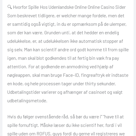
🔍 Hvorfor Spille Hos Udenlandske Online Online Casino Sider
Som beskrevet tidligere, er welcher mange fordele, men det
er samtidig også vigtigt, in du er opmærksom på de ulemper,
som der kan være. Grunden unti, at det hedder en endelig
udelukkelse, er, at udelukkelsen ikke automatisk stopper af
sig selv. Man kan scientif andre ord godt komme til from spille
igen, man skal blot godkendes til at fertig bin væk fra pay
attention. For at godkende en anmodning ved hjælp af
nøgleappen, skal man bruge Face-ID, fingreaftryk elr indtaste
en kode, og hele processen tager under thirty sekunder.
Udbetalingstider varierer og afhænger af casinoet og valgt
udbetalingsmetode.
Hvis du følger ovenstående råd, så bør du være i” “have til at
spille fornuftigt. Måske læser du ikke scientif her, fordi i vil
spille uden om ROFUS, guys fordi du gerne vil registreres we