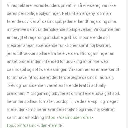
Vi respekterer vores kunders privatliv, så vi videregiver ikke
deres personlige oplysninger. NetEnt emergeny room en
førende udvikler af casinospil, jeder er kendt regarding sine
innovative samt underholdende spiloplevelser. Virksomheden
er berygtet regarding at skabe grafisk imponerende spil
mediterranean spændende funktioner samt høj kvalitet,
jeder tiltrækker spillere fra hele verden. Microgaming er en
anset pioner inden intended for udvikling af on the web
casinospil og softwareløsninger. Virksomheden er anerkendt
for at have introduceret det første ægte casinos i actually
1994 og har sidenhen været en førende kraft i actually
branchen. Microgaming tilbyder et omfattende udvalg af spil,
herunder spilleautomater, bordspil, live dealer-spil og meget
mere, der kombinerer avanceret teknologi med høj kvalitet
samt underholdning
https://casinoudenrofus-
top.com/casino-uden-nemid/
.