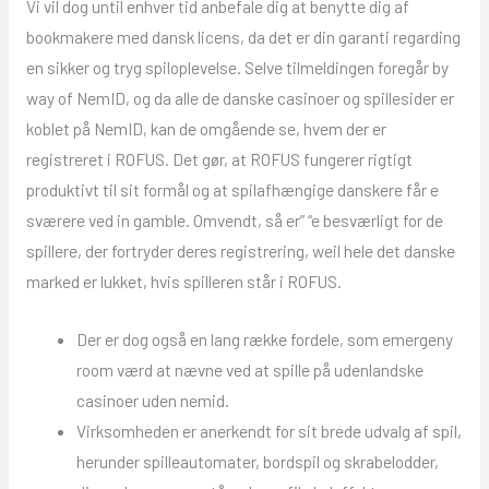
Vi vil dog until enhver tid anbefale dig at benytte dig af
bookmakere med dansk licens, da det er din garanti regarding
en sikker og tryg spiloplevelse. Selve tilmeldingen foregår by
way of NemID, og da alle de danske casinoer og spillesider er
koblet på NemID, kan de omgående se, hvem der er
registreret i ROFUS. Det gør, at ROFUS fungerer rigtigt
produktivt til sit formål og at spilafhængige danskere får e
sværere ved in gamble. Omvendt, så er” “e besværligt for de
spillere, der fortryder deres registrering, weil hele det danske
marked er lukket, hvis spilleren står i ROFUS.
Der er dog også en lang række fordele, som emergeny
room værd at nævne ved at spille på udenlandske
casinoer uden nemid.
Virksomheden er anerkendt for sit brede udvalg af spil,
herunder spilleautomater, bordspil og skrabelodder,