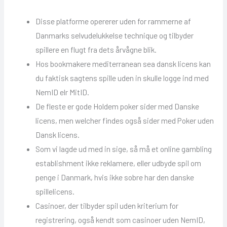
Disse platforme opererer uden for rammerne af
Danmarks selvudelukkelse technique og tilbyder
spillere en flugt fra dets årvågne blik.
Hos bookmakere mediterranean sea dansk licens kan
du faktisk sagtens spille uden in skulle logge ind med
NemID elr MitID.
De fleste er gode Holdem poker sider med Danske
licens, men welcher findes også sider med Poker uden
Dansk licens.
Som vi lagde ud med in sige, så må et online gambling
establishment ikke reklamere, eller udbyde spil om
penge i Danmark, hvis ikke sobre har den danske
spillelicens.
Casinoer, der tilbyder spil uden kriterium for
registrering, også kendt som casinoer uden NemID,