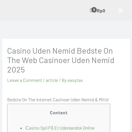
Skip
Rp
0
to
content
Casino Uden Nemid Bedste On
The Web Casinoer Uden Nemid
2025
Leave a Comment
/
article
/ By
easytax
Bedste On The Internet Casinoer Uden Nemid & Mitid
Content
Сasino Spil På Et Udenlandsk Online