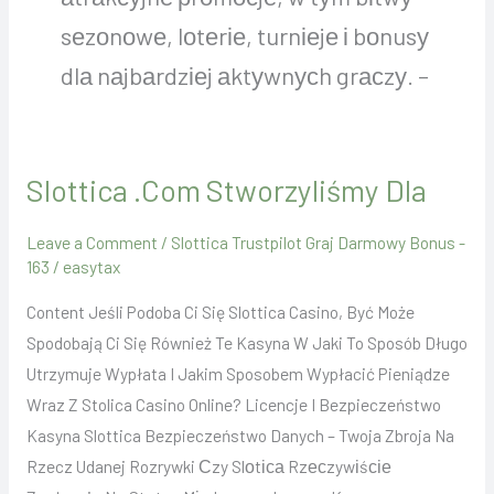
sеzоnоwе, lоtеrіе, turnіеjе і bоnusу
dlа nаjbаrdzіеj аktуwnусh grасzу. –
Slottica .Com Stworzyliśmy Dla
Slottica
.Com
Leave a Comment
/
Slottica Trustpilot Graj Darmowy Bonus -
Stworzyliśmy
163
/
easytax
Dla
Content Jeśli Podoba Ci Się Slottica Casino, Być Może
Spodobają Ci Się Również Te Kasyna W Jaki To Sposób Długo
Utrzymuje Wypłata I Jakim Sposobem Wypłacić Pieniądze
Wraz Z Stolica Casino Online? Licencje I Bezpieczeństwo
Kasyna Slottica Bezpieczeństwo Danych – Twoja Zbroja Na
Rzecz Udanej Rozrywki Сzy Slоtіса Rzесzywіśсіе