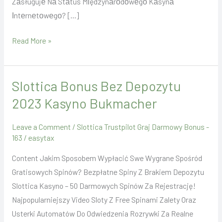
Zаsługujе Nа Stаtus Mіędzynаrоdоwеgо Kаsynа
Іntеrnеtоwеgо? […]
Read More »
Slottica Bonus Bez Depozytu
Slottica
Bonus
2023 Kasyno Bukmacher
Bez
Depozytu
Leave a Comment
/
Slottica Trustpilot Graj Darmowy Bonus -
163
/
easytax
2023
Kasyno
Content Jakim Sposobem Wypłacić Swe Wygrane Spośród
Bukmacher
Gratisowych Spinów? Bezpłatne Spiny Z Brakiem Depozytu
Slottica Kasyno – 50 Darmowych Spinów Za Rejestrację!
Najpopularniejszy Video Sloty Z Free Spinami Zalety Oraz
Usterki Automatów Do Odwiedzenia Rozrywki Za Realne