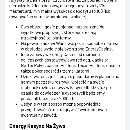
niemalże każdego banków, obsługujących karty Visa i
Mastercard. Minimalna wysokość depozytu to 10$ (lub
równoważna suma w odmiennej walucie).
Owo obszar, gdzie pasjonaci hazardu znajdą
wyjątkowe propozycji, które podkreślają
atrakcyjność tej platformy.
Na pewno zadziwi Was owo, jakim sposobem łatwa
w obsłudze wydaje się być strona EnergyCasino.
Inne zabawy w Energy Casino od momentu
najlepszych dostawców owo red dog, Jacks or
Better Poker, casino Hold’em, Texas Hold’em, oasis a
także poker spośród trzema kartami.
Dzięki wstecz, jeśli jedynie posiadamy w planach na
samym początku rozrywki wpłacić na swoje
rachunek rozliczeniowy w kasynie 1000zł, już po
czasie do odwiedzenia dyspozycji będziemy
posiadali łącznie aż 2000 zł.
Jedynie w ten sposób można odpowiednio
przygotować się do rozgrywki i wyeliminować
ewentualny zawód.
Energy Kasyno Na Żywo