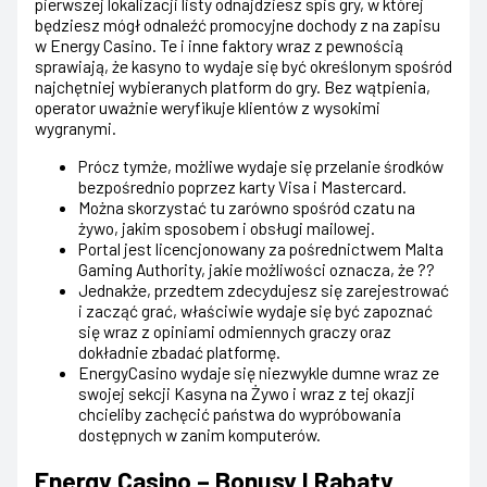
pierwszej lokalizacji listy odnajdziesz spis gry, w której
będziesz mógł odnaleźć promocyjne dochody z na zapisu
w Energy Casino. Te i inne faktory wraz z pewnością
sprawiają, że kasyno to wydaje się być określonym spośród
najchętniej wybieranych platform do gry. Bez wątpienia,
operator uważnie weryfikuje klientów z wysokimi
wygranymi.
Prócz tymże, możliwe wydaje się przelanie środków
bezpośrednio poprzez karty Visa i Mastercard.
Można skorzystać tu zarówno spośród czatu na
żywo, jakim sposobem i obsługi mailowej.
Portal jest licencjonowany za pośrednictwem Malta
Gaming Authority, jakie możliwości oznacza, że ??
Jednakże, przedtem zdecydujesz się zarejestrować
i zacząć grać, właściwie wydaje się być zapoznać
się wraz z opiniami odmiennych graczy oraz
dokładnie zbadać platformę.
EnergyCasino wydaje się niezwykle dumne wraz ze
swojej sekcji Kasyna na Żywo i wraz z tej okazji
chcieliby zachęcić państwa do wypróbowania
dostępnych w zanim komputerów.
Energy Casino – Bonusy I Rabaty