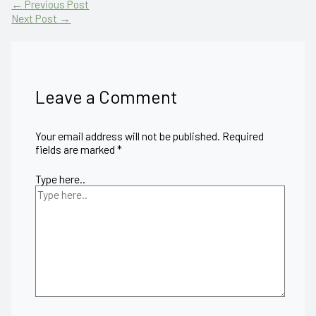
←
Previous Post
Next Post
→
Leave a Comment
Your email address will not be published.
Required
fields are marked
*
Type here..