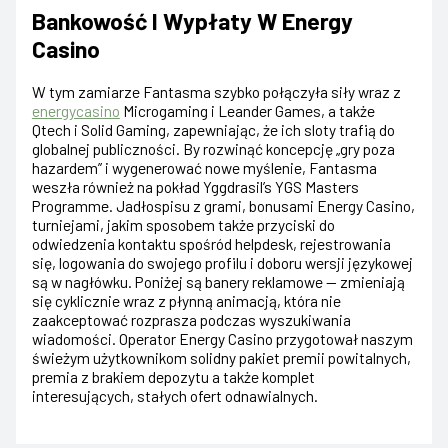
Bankowość I Wypłaty W Energy
Casino
W tym zamiarze Fantasma szybko połączyła siły wraz z
energycasino
Microgaming i Leander Games, a także
Qtech i Solid Gaming, zapewniając, że ich sloty trafią do
globalnej publiczności. By rozwinąć koncepcję „gry poza
hazardem” i wygenerować nowe myślenie, Fantasma
weszła również na pokład Yggdrasil’s YGS Masters
Programme. Jadłospisu z grami, bonusami Energy Casino,
turniejami, jakim sposobem także przyciski do
odwiedzenia kontaktu spośród helpdesk, rejestrowania
się, logowania do swojego profilu i doboru wersji językowej
są w nagłówku. Poniżej są banery reklamowe — zmieniają
się cyklicznie wraz z płynną animacją, która nie
zaakceptować rozprasza podczas wyszukiwania
wiadomości. Operator Energy Casino przygotował naszym
świeżym użytkownikom solidny pakiet premii powitalnych,
premia z brakiem depozytu a także komplet
interesujących, stałych ofert odnawialnych.