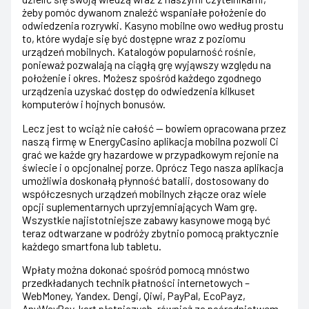
żeby pomóc dywanom znaleźć wspaniałe położenie do
odwiedzenia rozrywki. Kasyno mobilne owo według prostu
to, które wydaje się być dostępne wraz z poziomu
urządzeń mobilnych. Katalogów popularność rośnie,
ponieważ pozwalają na ciągłą grę wyjąwszy względu na
położenie i okres. Możesz spośród każdego zgodnego
urządzenia uzyskać dostęp do odwiedzenia kilkuset
komputerów i hojnych bonusów.
Lecz jest to wciąż nie całość — bowiem opracowana przez
naszą firmę w EnergyCasino aplikacja mobilna pozwoli Ci
grać we każde gry hazardowe w przypadkowym rejonie na
świecie i o opcjonalnej porze. Oprócz Tego nasza aplikacja
umożliwia doskonałą płynność batalii, dostosowany do
współczesnych urządzeń mobilnych złącze oraz wiele
opcji suplementarnych uprzyjemniających Wam grę.
Wszystkie najistotniejsze zabawy kasynowe mogą być
teraz odtwarzane w podróży zbytnio pomocą praktycznie
każdego smartfona lub tabletu.
Wpłaty można dokonać spośród pomocą mnóstwo
przedkładanych technik płatności internetowych –
WebMoney, Yandex. Dengi, Qiwi, PayPal, EcoPayz,
AnyWayPay, kart płatniczych, również za pośrednictwem