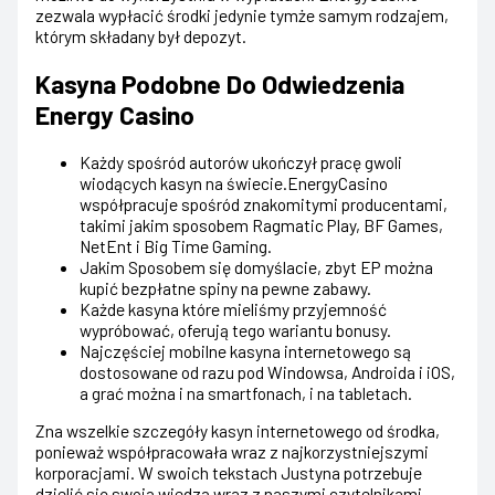
zezwala wypłacić środki jedynie tymże samym rodzajem,
którym składany był depozyt.
Kasyna Podobne Do Odwiedzenia
Energy Casino
Każdy spośród autorów ukończył pracę gwoli
wiodących kasyn na świecie.EnergyCasino
współpracuje spośród znakomitymi producentami,
takimi jakim sposobem Ragmatic Play, BF Games,
NetEnt i Big Time Gaming.
Jakim Sposobem się domyślacie, zbyt EP można
kupić bezpłatne spiny na pewne zabawy.
Każde kasyna które mieliśmy przyjemność
wypróbować, oferują tego wariantu bonusy.
Najczęściej mobilne kasyna internetowego są
dostosowane od razu pod Windowsa, Androida i iOS,
a grać można i na smartfonach, i na tabletach.
Zna wszelkie szczegóły kasyn internetowego od środka,
ponieważ współpracowała wraz z najkorzystniejszymi
korporacjami. W swoich tekstach Justyna potrzebuje
dzielić się swoją wiedzą wraz z naszymi czytelnikami,