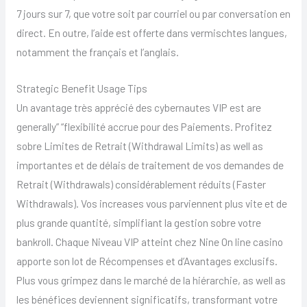
7 jours sur 7, que votre soit par courriel ou par conversation en
direct. En outre, l’aide est offerte dans vermischtes langues,
notamment the français et l’anglais.
Strategic Benefit Usage Tips
Un avantage très apprécié des cybernautes VIP est are
generally” “flexibilité accrue pour des Paiements. Profitez
sobre Limites de Retrait (Withdrawal Limits) as well as
importantes et de délais de traitement de vos demandes de
Retrait (Withdrawals) considérablement réduits (Faster
Withdrawals). Vos increases vous parviennent plus vite et de
plus grande quantité, simplifiant la gestion sobre votre
bankroll. Chaque Niveau VIP atteint chez Nine On line casino
apporte son lot de Récompenses et d’Avantages exclusifs.
Plus vous grimpez dans le marché de la hiérarchie, as well as
les bénéfices deviennent significatifs, transformant votre