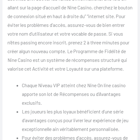
allant sur la page d’accueil de Nine Casino, cherchez le bouton
de connexion situé en haut à droite du” “internet site. Pour
éviter les problèmes d’accès, assurez-vous de bien entrer
votre nom d’utilisateur et votre vocable de passe. Si vous
n’êtes passing encore inscrit, prenez 2 à three minutes pour
créer algun nouveau compte. Le Programme de Fidélité de
Nine Casino est un système de récompenses structuré qui
valorise cet Activité et votre Loyauté sur una plateforme.
Chaque Niveau VIP atteint chez Nine On line casino
apporte son lot de Récompenses ou d’Avantages
exclusifs.
Les joueurs les plus loyaux bénéficient d’une série
d’avantages conçus pour livrer leur expérience de jeu
exceptionnelle ain véritablement personnalisée.
Pour éviter des problèmes d’accès, assurez-vous de