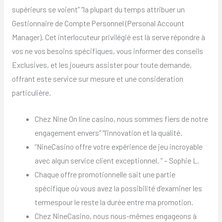
supérieurs se voient” “la plupart du temps attribuer un
Gestionnaire de Compte Personnel (Personal Account
Manager). Cet interlocuteur privilégié est là serve répondre à
vos ne vos besoins spécifiques, vous informer des conseils
Exclusives, et les joueurs assister pour toute demande,
offrant este service sur mesure et une consideration
particulière.
Chez Nine On line casino, nous sommes fiers de notre
engagement envers” “l’innovation et la qualité.
“NineCasino offre votre expérience de jeu incroyable
avec algun service client exceptionnel. ” – Sophie L.
Chaque offre promotionnelle sait une partie
spécifique où vous avez la possibilité d’examiner les
termespour le reste la durée entre ma promotion.
Chez NineCasino, nous nous-mêmes engageons à