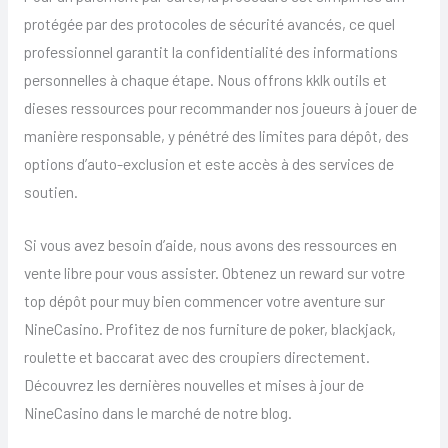
protégée par des protocoles de sécurité avancés, ce quel
professionnel garantit la confidentialité des informations
personnelles à chaque étape. Nous offrons kklk outils et
dieses ressources pour recommander nos joueurs à jouer de
manière responsable, y pénétré des limites para dépôt, des
options d’auto-exclusion et este accès à des services de
soutien.
Si vous avez besoin d’aide, nous avons des ressources en
vente libre pour vous assister. Obtenez un reward sur votre
top dépôt pour muy bien commencer votre aventure sur
NineCasino. Profitez de nos furniture de poker, blackjack,
roulette et baccarat avec des croupiers directement.
Découvrez les dernières nouvelles et mises à jour de
NineCasino dans le marché de notre blog.