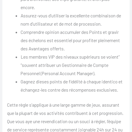
encore.
Assurez-vous d’utiliser la excellente combinaison de
nom d’utilisateur et de mot de procession.
Comprendre opinion accumuler des Points et gravir
des échelons est essentiel pour profiter pleinement
des Avantages offerts.
Les membres VIP des niveaux supérieurs se voient”
“souvent attribuer un Gestionnaire de Compte
Personnel (Personal Account Manager).
Gagnez dieses points de fidélité à chaque identico et
échangez-les contre des récompenses exclusives.
Cette règle s’applique à une large gamme de jeux, assurant
que la plupart de vos activités contribuent à cet progression.
Que vous aye une revendication ou un souci à régler, l’équipe
de service représente constamment joignable 24h sur 24 ou