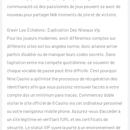
communauté où des passionnés de jeux peuvent se avoir de
nouveau pour partager kklk moments de joie et de victoire.
Gravir Les Échelons: Explication Des Niveaux Vip
Pour les joueurs modernes, avoir différentes comptes sur
différents sites est los angeles norme, donc arianne arrive
parfois d’oublier ou de manquer leurs codes secrets. Dans
l’agitation entre ma compete quotidienne, se souvenir de
chaque vocable de passe peut être difficile. C’est pourquoi
Nine Casino a optimisé the processus de récupération des
identifiants afin que vous puissiez retrouver l’accès à votre
compte dos un minimum para tracas. Commencez doble
visiter le site officiel de 9 Casino via cet ordinateur personnel
ou votre navigateur mobile phone. Assurez-vous d’accéder à
un site légitime en vérifiant l’URL et les certificats de
sécurité. Le statut VIP ouvre la porte à un environnement de