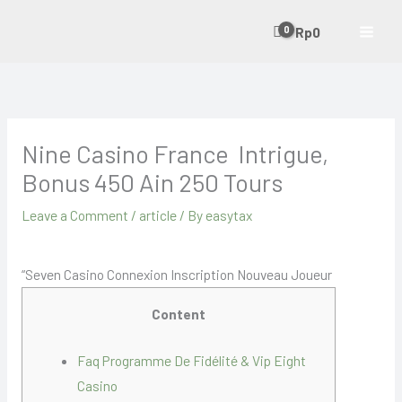
Skip
Rp
0
to
content
Nine Casino France ️ Intrigue,
Bonus 450 Ain 250 Tours
Leave a Comment
/
article
/ By
easytax
“Seven Casino Connexion Inscription Nouveau Joueur
Content
Faq Programme De Fidélité & Vip Eight
Casino