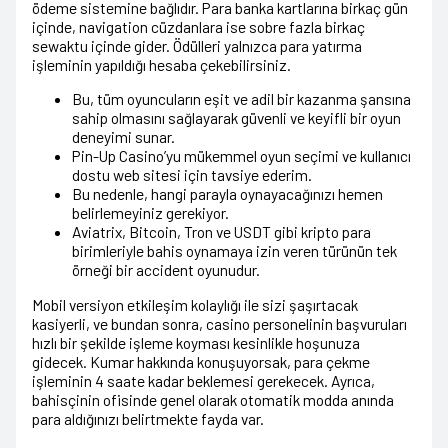
ödeme sistemine bağlıdır. Para banka kartlarına birkaç gün
içinde, navigation cüzdanlara ise sobre fazla birkaç
sewaktu içinde gider. Ödülleri yalnızca para yatırma
işleminin yapıldığı hesaba çekebilirsiniz.
Bu, tüm oyuncuların eşit ve adil bir kazanma şansına
sahip olmasını sağlayarak güvenli ve keyifli bir oyun
deneyimi sunar.
Pin-Up Casino’yu mükemmel oyun seçimi ve kullanıcı
dostu web sitesi için tavsiye ederim.
Bu nedenle, hangi parayla oynayacağınızı hemen
belirlemeyiniz gerekiyor.
Aviatrix, Bitcoin, Tron ve USDT gibi kripto para
birimleriyle bahis oynamaya izin veren türünün tek
örneği bir accident oyunudur.
Mobil versiyon etkileşim kolaylığı ile sizi şaşırtacak
kasiyerli, ve bundan sonra, casino personelinin başvuruları
hızlı bir şekilde işleme koyması kesinlikle hoşunuza
gidecek. Kumar hakkında konuşuyorsak, para çekme
işleminin 4 saate kadar beklemesi gerekecek. Ayrıca,
bahisçinin ofisinde genel olarak otomatik modda anında
para aldığınızı belirtmekte fayda var.