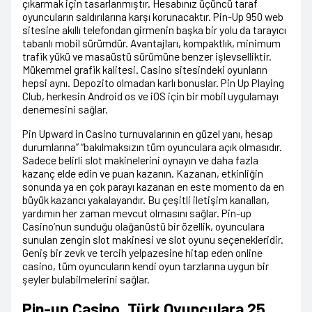
çıkarmak için tasarlanmıştır. Hesabınız üçüncü taraf
oyuncuların saldırılarına karşı korunacaktır. Pin-Up 950 web
sitesine akıllı telefondan girmenin başka bir yolu da tarayıcı
tabanlı mobil sürümdür. Avantajları, kompaktlık, minimum
trafik yükü ve masaüstü sürümüne benzer işlevselliktir.
Mükemmel grafik kalitesi. Casino sitesindeki oyunların
hepsi aynı. Depozito olmadan karlı bonuslar. Pin Up Playing
Club, herkesin Android os ve iOS için bir mobil uygulamayı
denemesini sağlar.
Pin Upward in Casino turnuvalarının en güzel yanı, hesap
durumlarına” “bakılmaksızın tüm oyunculara açık olmasıdır.
Sadece belirli slot makinelerini oynayın ve daha fazla
kazanç elde edin ve puan kazanın. Kazanan, etkinliğin
sonunda ya en çok parayı kazanan en este momento da en
büyük kazancı yakalayandır. Bu çeşitli iletişim kanalları,
yardımın her zaman mevcut olmasını sağlar. Pin-up
Casino’nun sunduğu olağanüstü bir özellik, oyunculara
sunulan zengin slot makinesi ve slot oyunu seçenekleridir.
Geniş bir zevk ve tercih yelpazesine hitap eden online
casino, tüm oyuncuların kendi oyun tarzlarına uygun bir
şeyler bulabilmelerini sağlar.
Pin-up Casino, Türk Oyunculara 25