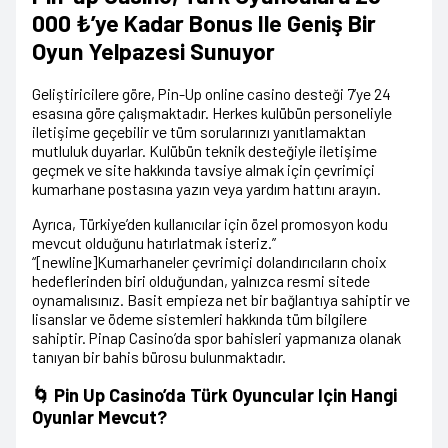
000 ₺’ye Kadar Bonus Ile Geniş Bir
Oyun Yelpazesi Sunuyor
Geliştiricilere göre, Pin-Up online casino desteği 7’ye 24
esasına göre çalışmaktadır. Herkes kulübün personeliyle
iletişime geçebilir ve tüm sorularınızı yanıtlamaktan
mutluluk duyarlar. Kulübün teknik desteğiyle iletişime
geçmek ve site hakkında tavsiye almak için çevrimiçi
kumarhane postasına yazın veya yardım hattını arayın.
Ayrıca, Türkiye’den kullanıcılar için özel promosyon kodu
mevcut olduğunu hatırlatmak isteriz.”
“[newline]Kumarhaneler çevrimiçi dolandırıcıların choix
hedeflerinden biri olduğundan, yalnızca resmi sitede
oynamalısınız. Basit empieza net bir bağlantıya sahiptir ve
lisanslar ve ödeme sistemleri hakkında tüm bilgilere
sahiptir. Pinap Casino’da spor bahisleri yapmanıza olanak
tanıyan bir bahis bürosu bulunmaktadır.
🌀 Pin Up Casino’da Türk Oyuncular Için Hangi
Oyunlar Mevcut?