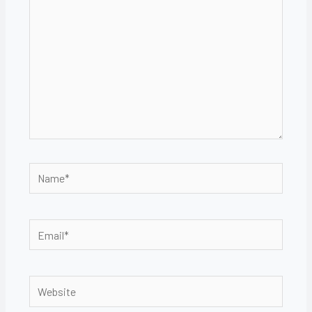
Name*
Email*
Website