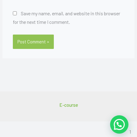
Save my name, email, and website in this browser
for the next time I comment.
E-course
1