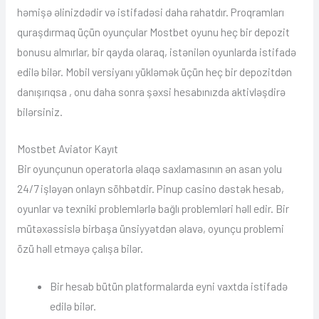
həmişə əlinizdədir və istifadəsi daha rahatdır. Proqramları
quraşdırmaq üçün oyunçular Mostbet oyunu heç bir depozit
bonusu almırlar, bir qayda olaraq, istənilən oyunlarda istifadə
edilə bilər. Mobil versiyanı yükləmək üçün heç bir depozitdən
danışırıqsa , onu daha sonra şəxsi hesabınızda aktivləşdirə
bilərsiniz.
Mostbet Aviator Kayıt
Bir oyunçunun operatorla əlaqə saxlamasının ən asan yolu
24/7 işləyən onlayn söhbətdir. Pinup casino dəstək hesab,
oyunlar və texniki problemlərlə bağlı problemləri həll edir. Bir
mütəxəssislə birbaşa ünsiyyətdən əlavə, oyunçu problemi
özü həll etməyə çalışa bilər.
Bir hesab bütün platformalarda eyni vaxtda istifadə
edilə bilər.