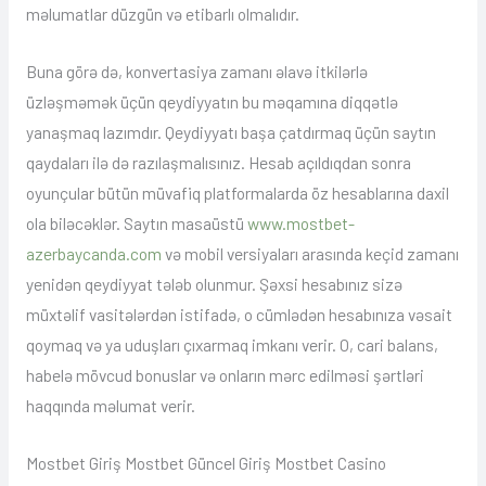
məlumatlar düzgün və etibarlı olmalıdır.
Buna görə də, konvertasiya zamanı əlavə itkilərlə
üzləşməmək üçün qeydiyyatın bu məqamına diqqətlə
yanaşmaq lazımdır. Qeydiyyatı başa çatdırmaq üçün saytın
qaydaları ilə də razılaşmalısınız. Hesab açıldıqdan sonra
oyunçular bütün müvafiq platformalarda öz hesablarına daxil
ola biləcəklər. Saytın masaüstü
www.mostbet-
azerbaycanda.com
və mobil versiyaları arasında keçid zamanı
yenidən qeydiyyat tələb olunmur. Şəxsi hesabınız sizə
müxtəlif vasitələrdən istifadə, o cümlədən hesabınıza vəsait
qoymaq və ya uduşları çıxarmaq imkanı verir. O, cari balans,
habelə mövcud bonuslar və onların mərc edilməsi şərtləri
haqqında məlumat verir.
Mostbet Giriş Mostbet Güncel Giriş Mostbet Casino