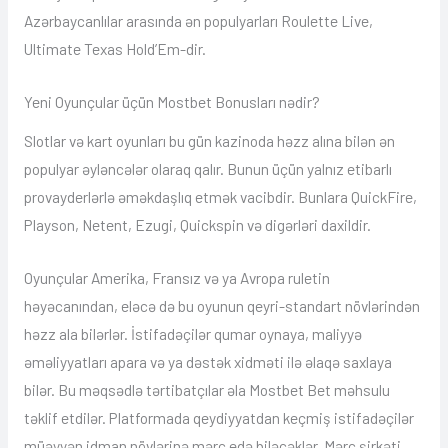
Azərbaycanlılar arasında ən populyarları Roulette Live,
Ultimate Texas Hold’Em-dir.
Yeni Oyunçular üçün Mostbet Bonusları nədir?
Slotlar və kart oyunları bu gün kazinoda həzz alına bilən ən
populyar əyləncələr olaraq qalır. Bunun üçün yalnız etibarlı
provayderlərlə əməkdaşlıq etmək vacibdir. Bunlara QuickFire,
Playson, Netent, Ezugi, Quickspin və digərləri daxildir.
Oyunçular Amerika, Fransız və ya Avropa ruletin
həyəcanından, eləcə də bu oyunun qeyri-standart növlərindən
həzz ala bilərlər. İstifadəçilər qumar oynaya, maliyyə
əməliyyatları apara və ya dəstək xidməti ilə əlaqə saxlaya
bilər. Bu məqsədlə tərtibatçılar əla Mostbet Bet məhsulu
təklif etdilər. Platformada qeydiyyatdan keçmiş istifadəçilər
müəyyən idman növlərinə mərc edə biləcəklər. Mərc şirkəti