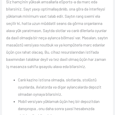
Siz həmçinin yüksək əmsallarla eSports-a da mərc edə
bilərsiniz. Sayt yaxşı optimallaşdırılıb, ona görə də interfeysi
yükləmək minimum vaxt tələb edir. Saytın rəng sxemi elə
seçilir ki, hətta uzun müddətli seans da görmə orqanlarına
əlavə yük yaratmasın. Saytda slotlar və canlı dilerlərlə oyunlar
da daxil olmaqla bir neçə əyləncə bölməsi var. Məsələn, saytın
masaüstü versiyası noutbuk və ya kompüterlə mərc edənlər
üçün çox rahat olacaq. Bu, cihaz resurslarından istifadə
baxımından tələbkar deyil və tez daxil olmaq üçün hər zaman
iş masanıza səhifə qısayolu əlavə edə bilərsiniz.
Canlı kazino istisna olmaqla, slotlarda, stolüstü
oyunlarda, Aviatorda və digər əyləncələrdə depozit
olmadan oynaya bilərsiniz.
Mobil versiyanı yükləmək üçün heç bir depozitdən
danışırıqsa , onu daha sonra şəxsi hesabınızda