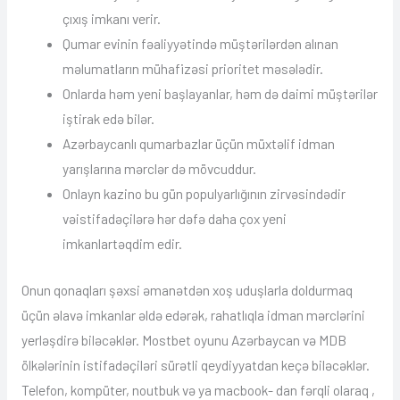
çıxış imkanı verir.
Qumar evinin fəaliyyətində müştərilərdən alınan
məlumatların mühafizəsi prioritet məsələdir.
Onlarda həm yeni başlayanlar, həm də daimi müştərilər
iştirak edə bilər.
Azərbaycanlı qumarbazlar üçün müxtəlif idman
yarışlarına mərclər də mövcuddur.
Onlayn kazino bu gün populyarlığının zirvəsindədir
vəistifadəçilərə hər dəfə daha çox yeni
imkanlartəqdim edir.
Onun qonaqları şəxsi əmanətdən xoş uduşlarla doldurmaq
üçün əlavə imkanlar əldə edərək, rahatlıqla idman mərclərini
yerləşdirə biləcəklər. Mostbet oyunu Azərbaycan və MDB
ölkələrinin istifadəçiləri sürətli qeydiyyatdan keçə biləcəklər.
Telefon, kompüter, noutbuk və ya macbook- dan fərqli olaraq ,