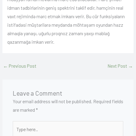
idman tədbirlərinin geniş spektrini təklif edir, həmçinin real
vaxt rejimində mərc etmək imkanı verir. Bu cür funksiyaların
istifadəsi müştərilərə meydanda möhtəşəm oyundan həzz
almaqla yanaşı, uğurlu proqnoz zamanı yaxşı məbləğ
qazanmağa imkan verir.
←
Previous Post
Next Post
→
Leave a Comment
Your email address will not be published.
Required fields
are marked
*
Type
here..