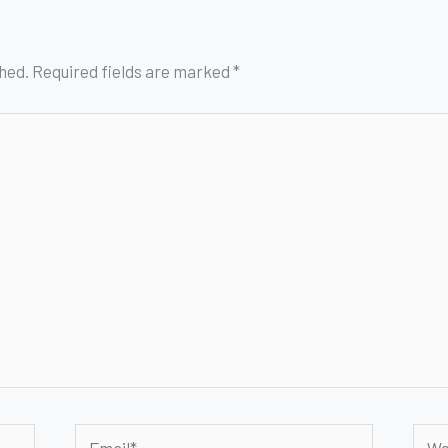
shed.
Required fields are marked
*
Email*
Webs