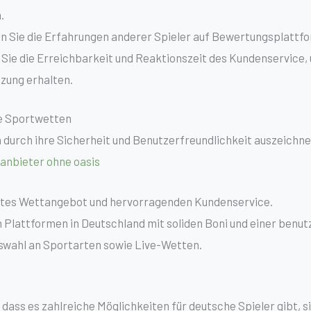
.
 Sie die Erfahrungen anderer Spieler auf Bewertungsplattf
ie die Erreichbarkeit und Reaktionszeit des Kundenservice, u
zung erhalten.
e Sportwetten
h durch ihre Sicherheit und Benutzerfreundlichkeit auszeichne
anbieter ohne oasis
eites Wettangebot und hervorragenden Kundenservice.
 Plattformen in Deutschland mit soliden Boni und einer benu
swahl an Sportarten sowie Live-Wetten.
dass es zahlreiche Möglichkeiten für deutsche Spieler gibt, 