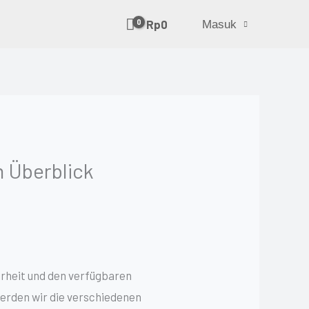
Rp
0
Masuk
m Überblick
herheit und den verfügbaren
 werden wir die verschiedenen