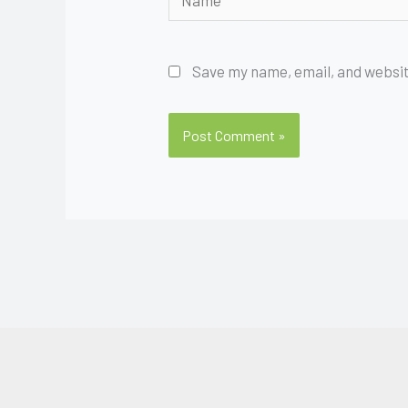
Save my name, email, and websit