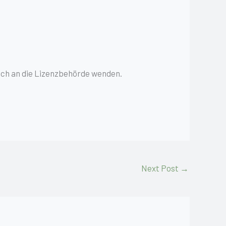
sich an die Lizenzbehörde wenden.
Next Post
→