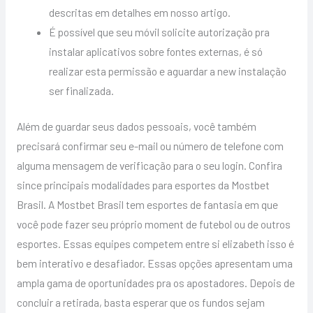
descritas em detalhes em nosso artigo.
É possível que seu móvil solicite autorização pra
instalar aplicativos sobre fontes externas, é só
realizar esta permissão e aguardar a new instalação
ser finalizada.
Além de guardar seus dados pessoais, você também
precisará confirmar seu e-mail ou número de telefone com
alguma mensagem de verificação para o seu login. Confira
since principais modalidades para esportes da Mostbet
Brasil. A Mostbet Brasil tem esportes de fantasia em que
você pode fazer seu próprio moment de futebol ou de outros
esportes. Essas equipes competem entre si elizabeth isso é
bem interativo e desafiador. Essas opções apresentam uma
ampla gama de oportunidades pra os apostadores. Depois de
concluir a retirada, basta esperar que os fundos sejam