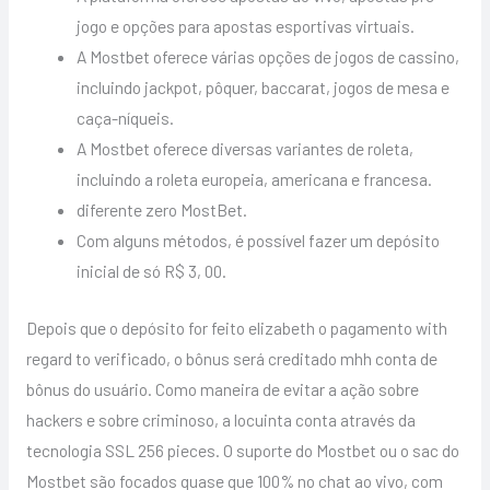
jogo e opções para apostas esportivas virtuais.
A Mostbet oferece várias opções de jogos de cassino,
incluindo jackpot, pôquer, baccarat, jogos de mesa e
caça-níqueis.
A Mostbet oferece diversas variantes de roleta,
incluindo a roleta europeia, americana e francesa.
diferente zero MostBet.
Com alguns métodos, é possível fazer um depósito
inicial de só R$ 3, 00.
Depois que o depósito for feito elizabeth o pagamento with
regard to verificado, o bônus será creditado mhh conta de
bônus do usuário. Como maneira de evitar a ação sobre
hackers e sobre criminoso, a locuinta conta através da
tecnologia SSL 256 pieces. O suporte do Mostbet ou o sac do
Mostbet são focados quase que 100% no chat ao vivo, com