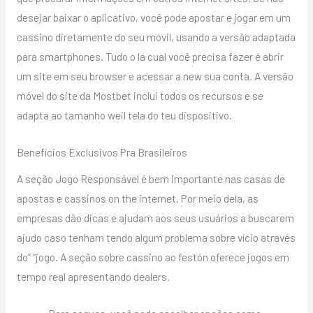
desejar baixar o aplicativo, você pode apostar e jogar em um
cassino diretamente do seu móvil, usando a versão adaptada
para smartphones. Tudo o la cual você precisa fazer é abrir
um site em seu browser e acessar a new sua conta. A versão
móvel do site da Mostbet inclui todos os recursos e se
adapta ao tamanho weil tela do teu dispositivo.
Benefícios Exclusivos Pra Brasileiros
A seção Jogo Responsável é bem importante nas casas de
apostas e cassinos on the internet. Por meio dela, as
empresas dão dicas e ajudam aos seus usuários a buscarem
ajudo caso tenham tendo algum problema sobre vício através
do” “jogo. A seção sobre cassino ao festón oferece jogos em
tempo real apresentando dealers.