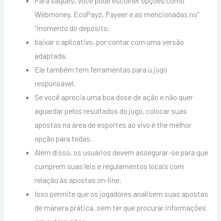
Para saques, você pode escolher opções como
Webmoney, EcoPayz, Payeer e as mencionadas no”
“momento do depósito.
baixar o aplicativo, por contar com uma versão
adaptada.
Ele também tem ferramentas para u jogo
responsável,
Se você aprecia uma boa dose de ação e não quer
aguardar pelos resultados do jogo, colocar suas
apostas na área de esportes ao vivo é the melhor
opção para todas.
Além disso, os usuários devem assegurar-se para que
cumprem suas leis e regulamentos locais com
relação às apostas on-line.
Isso permite que os jogadores analisem suas apostas
de manera prática, sem ter que procurar informações