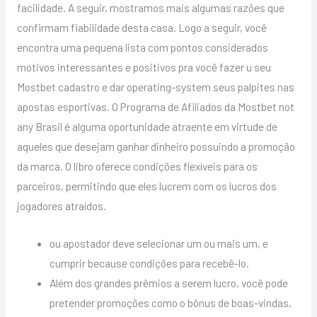
facilidade. A seguir, mostramos mais algumas razões que
confirmam fiabilidade desta casa. Logo a seguir, você
encontra uma pequena lista com pontos considerados
motivos interessantes e positivos pra você fazer u seu
Mostbet cadastro e dar operating-system seus palpites nas
apostas esportivas. O Programa de Afiliados da Mostbet not
any Brasil é alguma oportunidade atraente em virtude de
aqueles que desejam ganhar dinheiro possuindo a promoção
da marca. O libro oferece condições flexíveis para os
parceiros, permitindo que eles lucrem com os lucros dos
jogadores atraídos.
ou apostador deve selecionar um ou mais um, e
cumprir because condições para recebê-lo.
Além dos grandes prêmios a serem lucro, você pode
pretender promoções como o bônus de boas-vindas,