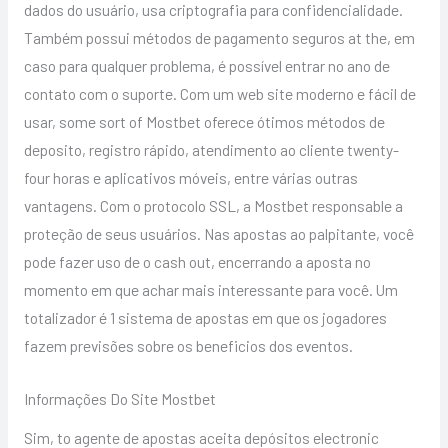
dados do usuário, usa criptografia para confidencialidade.
Também possui métodos de pagamento seguros at the, em
caso para qualquer problema, é possível entrar no ano de
contato com o suporte. Com um web site moderno e fácil de
usar, some sort of Mostbet oferece ótimos métodos de
deposito, registro rápido, atendimento ao cliente twenty-
four horas e aplicativos móveis, entre várias outras
vantagens. Com o protocolo SSL, a Mostbet responsable a
proteção de seus usuários. Nas apostas ao palpitante, você
pode fazer uso de o cash out, encerrando a aposta no
momento em que achar mais interessante para você. Um
totalizador é 1 sistema de apostas em que os jogadores
fazem previsões sobre os beneficios dos eventos.
Informações Do Site Mostbet
Sim, to agente de apostas aceita depósitos electronic