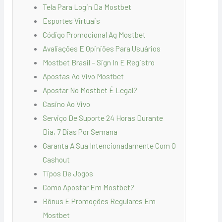
Tela Para Login Da Mostbet
Esportes Virtuais
Código Promocional Ag Mostbet
Avaliações E Opiniões Para Usuários
Mostbet Brasil – Sign In E Registro
Apostas Ao Vivo Mostbet
Apostar No Mostbet É Legal?
Casino Ao Vivo
Serviço De Suporte 24 Horas Durante
Dia, 7 Dias Por Semana
Garanta A Sua Intencionadamente Com O
Cashout
Tipos De Jogos
Como Apostar Em Mostbet?
Bônus E Promoções Regulares Em
Mostbet