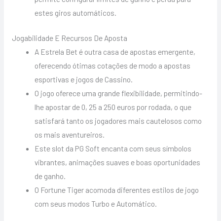
estes giros automáticos.
Jogabilidade E Recursos De Aposta
A Estrela Bet é outra casa de apostas emergente,
oferecendo ótimas cotações de modo a apostas
esportivas e jogos de Cassino.
O jogo oferece uma grande flexibilidade, permitindo-
lhe apostar de 0, 25 a 250 euros por rodada, o que
satisfará tanto os jogadores mais cautelosos como
os mais aventureiros.
Este slot da PG Soft encanta com seus símbolos
vibrantes, animações suaves e boas oportunidades
de ganho.
O Fortune Tiger acomoda diferentes estilos de jogo
com seus modos Turbo e Automático.