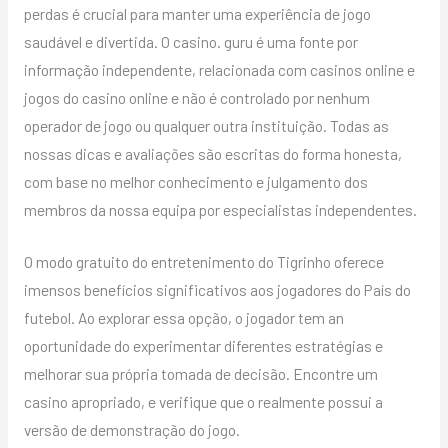
perdas é crucial para manter uma experiência de jogo
saudável e divertida. O casino. guru é uma fonte por
informação independente, relacionada com casinos online e
jogos do casino online e não é controlado por nenhum
operador de jogo ou qualquer outra instituição. Todas as
nossas dicas e avaliações são escritas do forma honesta,
com base no melhor conhecimento e julgamento dos
membros da nossa equipa por especialistas independentes.
O modo gratuito do entretenimento do Tigrinho oferece
imensos benefícios significativos aos jogadores do País do
futebol. Ao explorar essa opção, o jogador tem an
oportunidade do experimentar diferentes estratégias e
melhorar sua própria tomada de decisão. Encontre um
casino apropriado, e verifique que o realmente possui a
versão de demonstração do jogo.