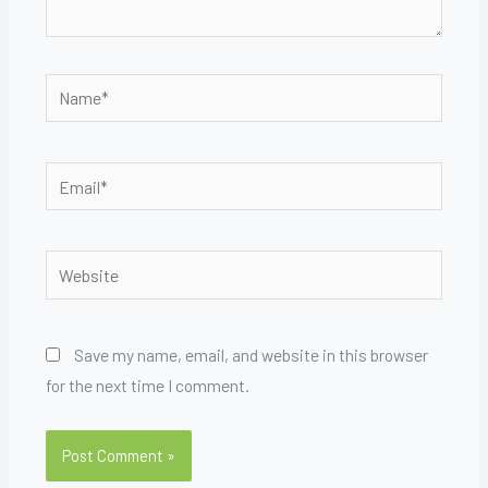
Name*
Email*
Website
Save my name, email, and website in this browser
for the next time I comment.