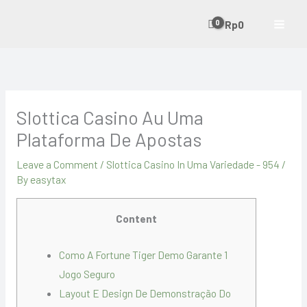
Skip
Rp
0
to
content
Slottica Casino Au Uma
Plataforma De Apostas
Leave a Comment
/
Slottica Casino In Uma Variedade - 954
/
By
easytax
Content
Como A Fortune Tiger Demo Garante 1
Jogo Seguro
Layout E Design De Demonstração Do