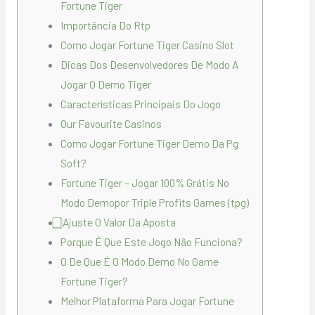
Fortune Tiger
Importância Do Rtp
Como Jogar Fortune Tiger Casino Slot
Dicas Dos Desenvolvedores De Modo A
Jogar O Demo Tiger
Características Principais Do Jogo
Our Favourite Casinos
Como Jogar Fortune Tiger Demo Da Pg
Soft?
Fortune Tiger – Jogar 100% Grátis No
Modo Demopor Triple Profits Games (tpg)
⃣ Ajuste O Valor Da Aposta
Porque É Que Este Jogo Não Funciona?
O De Que É O Modo Demo No Game
Fortune Tiger?
Melhor Plataforma Para Jogar Fortune