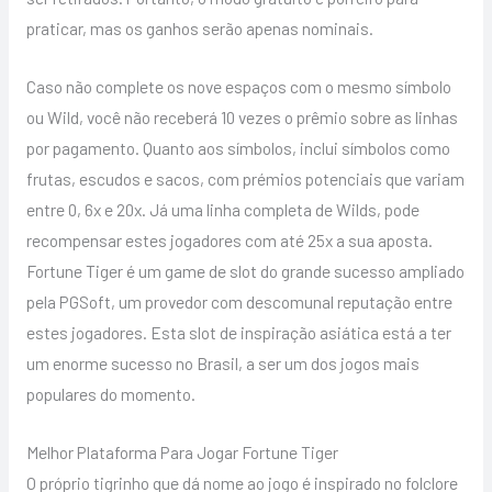
praticar, mas os ganhos serão apenas nominais.
Caso não complete os nove espaços com o mesmo símbolo
ou Wild, você não receberá 10 vezes o prêmio sobre as linhas
por pagamento. Quanto aos símbolos, inclui símbolos como
frutas, escudos e sacos, com prémios potenciais que variam
entre 0, 6x e 20x. Já uma linha completa de Wilds, pode
recompensar estes jogadores com até 25x a sua aposta.
Fortune Tiger é um game de slot do grande sucesso ampliado
pela PGSoft, um provedor com descomunal reputação entre
estes jogadores. Esta slot de inspiração asiática está a ter
um enorme sucesso no Brasil, a ser um dos jogos mais
populares do momento.
Melhor Plataforma Para Jogar Fortune Tiger
O próprio tigrinho que dá nome ao jogo é inspirado no folclore