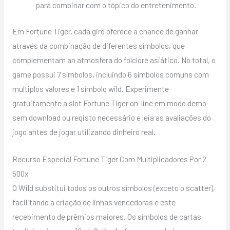
para combinar com o tópico do entretenimento.
Em Fortune Tiger, cada giro oferece a chance de ganhar
através da combinação de diferentes símbolos, que
complementam an atmosfera do folclore asiático. No total, o
game possui 7 símbolos, incluindo 6 símbolos comuns com
multiplos valores e 1 símbolo wild. Experimente
gratuitamente a slot Fortune Tiger on-line em modo demo
sem download ou registo necessário e leia as avaliações do
jogo antes de jogar utilizando dinheiro real.
Recurso Especial Fortune Tiger Com Multiplicadores Por 2
500x
O Wild substitui todos os outros símbolos (exceto o scatter),
facilitando a criação de linhas vencedoras e este
recebimento de prêmios maiores. Os símbolos de cartas