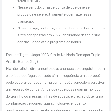
experimentar.
Nesse sentido, uma pergunta de que deve ser
produzida é se efectivamente quer fazer essa
transição.
Nesse artigo, portanto, vamos abordar 7 dos melhores
sites por apostas em 2024, analisando desde a sua
confiabilidade até o programa do bônus.
Fortune Tiger – Jogar 100% Grátis No Modo Demopor Triple
Profits Games (tpg)
Ela não reflete diretamente suas chances de conquistar com
o período que jogar, contudo sim a frequência em que você
pode esperar conseguir uma combinação vencedora ou ativar
um recurso de bônus. Ainda que você possa ganhar no jogo
do tigrinho com essas linhas de aposta, é preciso obter uma
combinação de ícones iguais. Inclusive, enquanto
mostramos anteriormente, o valor que você pode conquistar