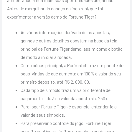
aumentando ainda mais suas oportunidades de ganhar.
Antes de mergulhar do cabeça no jogo real, que tal
experimentar a versão demo do Fortune Tiger?
As várias informações derivado do as apostas,
ganhos e outros detalhes constam na base da tela
principal de Fortune Tiger demo, assim como o botão
de modo a iniciar a rodada.
Como bônus principal, a Parimatch traz um pacote de
boas-vindas de que aumenta em 100% o valor do seu
primeiro depósito, até R$ 2. 000, 00.
Cada tipo de símbolo traz um valor diferente de
pagamento – de 3x o valor da aposta até 250x.
Para jogar Fortune Tiger, é essencial entender 1o o
valor de seus símbolos.
Para preservar o controle do jogo, Fortune Tiger
permite configurar limites de ganho e perda para