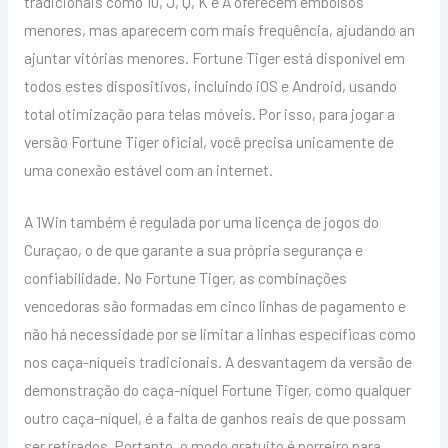
tradicionais como 10, J, Q, K e A oferecem embolsos
menores, mas aparecem com mais frequência, ajudando an
ajuntar vitórias menores. Fortune Tiger está disponível em
todos estes dispositivos, incluindo iOS e Android, usando
total otimização para telas móveis. Por isso, para jogar a
versão Fortune Tiger oficial, você precisa unicamente de
uma conexão estável com an internet.
A 1Win também é regulada por uma licença de jogos do
Curaçao, o de que garante a sua própria segurança e
confiabilidade. No Fortune Tiger, as combinações
vencedoras são formadas em cinco linhas de pagamento e
não há necessidade por se limitar a linhas específicas como
nos caça-níqueis tradicionais. A desvantagem da versão de
demonstração do caça-níquel Fortune Tiger, como qualquer
outro caça-níquel, é a falta de ganhos reais de que possam
ser retirados. Portanto, o modo gratuito é porreiro para