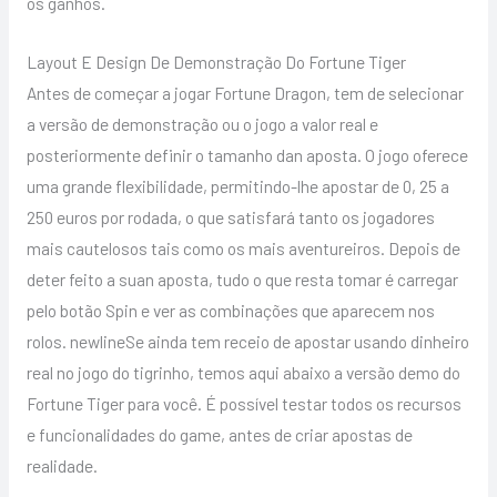
os ganhos.
Layout E Design De Demonstração Do Fortune Tiger
Antes de começar a jogar Fortune Dragon, tem de selecionar
a versão de demonstração ou o jogo a valor real e
posteriormente definir o tamanho dan aposta. O jogo oferece
uma grande flexibilidade, permitindo-lhe apostar de 0, 25 a
250 euros por rodada, o que satisfará tanto os jogadores
mais cautelosos tais como os mais aventureiros. Depois de
deter feito a suan aposta, tudo o que resta tomar é carregar
pelo botão Spin e ver as combinações que aparecem nos
rolos. newlineSe ainda tem receio de apostar usando dinheiro
real no jogo do tigrinho, temos aqui abaixo a versão demo do
Fortune Tiger para você. É possível testar todos os recursos
e funcionalidades do game, antes de criar apostas de
realidade.