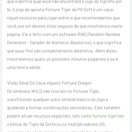
que significa qual você não encontrará o jogo do tigrinho por
lá. O jogo do aposta Fortune Tiger da PG Soft é um caça-
níquel exclusivo para jogar online e que recomendamos que
você use um destes sites seguros de que mostramos nesta
página. Ele é feito com um software RNG (Random Number
Generator – Gerador de Números Aleatórios), o que significa
que seus fins são completamente aleatórios. Além disso,
mostraremos quais os possíveis minutos pagantes e se é
uma teoria válida.
Visão Geral Do Caça-níqueis Fortune Dragon
Os símbolos WILD são cruciais no Fortune Tiger,
substituindo qualquer outro símbolo básico do jogo e
ajudando a formar combinações vencedoras. Eles também
podem ativar recursos especiais, tais como
fortune tiger bet
o bônus do Tigre da Sorte ou os multiplicadores x10,