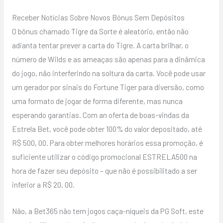
Receber Notícias Sobre Novos Bónus Sem Depósitos
O bônus chamado Tigre da Sorte é aleatório, então não
adianta tentar prever a carta do Tigre. A carta brilhar, o
número de Wilds e as ameaças são apenas para a dinâmica
do jogo, não interferindo na soltura da carta. Você pode usar
um gerador por sinais do Fortune Tiger para diversão, como
uma formato de jogar de forma diferente, mas nunca
esperando garantias. Com an oferta de boas-vindas da
Estrela Bet, você pode obter 100% do valor depositado, até
R$ 500, 00. Para obter melhores horários essa promoção, é
suficiente utilizar o código promocional ESTRELA500 na
hora de fazer seu depósito – que não é possibilitado a ser
inferior a R$ 20, 00.
Não, a Bet365 não tem jogos caça-níqueis da PG Soft, este