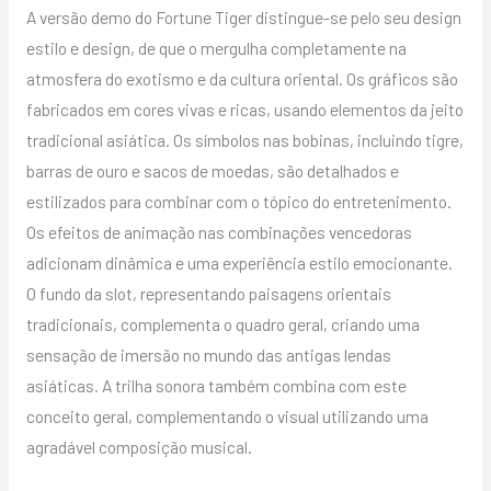
A versão demo do Fortune Tiger distingue-se pelo seu design
estilo e design, de que o mergulha completamente na
atmosfera do exotismo e da cultura oriental. Os gráficos são
fabricados em cores vivas e ricas, usando elementos da jeito
tradicional asiática. Os símbolos nas bobinas, incluindo tigre,
barras de ouro e sacos de moedas, são detalhados e
estilizados para combinar com o tópico do entretenimento.
Os efeitos de animação nas combinações vencedoras
adicionam dinâmica e uma experiência estilo emocionante.
O fundo da slot, representando paisagens orientais
tradicionais, complementa o quadro geral, criando uma
sensação de imersão no mundo das antigas lendas
asiáticas. A trilha sonora também combina com este
conceito geral, complementando o visual utilizando uma
agradável composição musical.