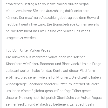
erhaltenen Betrag also your five Mal bei Vulkan Vegas
einsetzen, bevor Sie eine Auszahlung dafür anfordern
können. Der maximale Auszahlungsbetrag aus dem Reward
liegt bei twenty five Euro. Die Bonusbeträge können jeweils
bei weitem nicht im Live Casino von Vulkan Las vegas
umgesetzt werden.
Top Boni Unter Vulkan Vegas
Die Auswahl aus mehreren Variationen von solchen
Klassikern wie Poker, Baccarat und Black Jack. Um die Frage
zu beantworten, habe ich das Konto auf dieser Plattform
eröffnet, o zu sehen, wie sie funktioniert. Gleichzeitig haben
wir dasjenige Feedback anderer Nutzer im Internet studiert,
um Ihnen eine möglichst genaue Postings” “über geben.
Unserer Meinung nach ist perish Oberfläche von Vulkan Vegas
sehr erfreulich und einfach zu bedienen. Es ist echt sehr