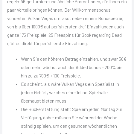
regelmäßige Turniere und ähnliche Promotionen, die Ihnen ein
paar Vorteile bringen können. Der Willkommensbonus
vonseiten Vulkan Vegas umfasst neben einem Bonusbetrag
von bis über 1000€ auf perish ersten drei Einzahlungen auch
ganze 175 Freispiele. 25 Freespins für Book regarding Dead
gibt es direkt für perish erste Einzahlung.
Wenn Sie den höheren Betrag einzahlen, und zwar 50€
oder mehr, wächst auch der Added bonus – 200% bis
hin zu zu 700€ + 100 Freispiele.
Es scheint, als wäre Vulkan Vegas ein Spezialist in
jedem Gebiet, welches eine Online-Spielhalle
überhaupt bieten muss.
Die Rückerstattung steht Spielern jeden Montag zur
Verfügung, daher müssen Sie während der Woche
ständig spielen, um den gesunden wöchentlichen