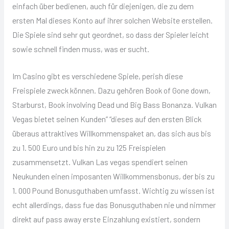
einfach über bedienen, auch für diejenigen, die zu dem
ersten Mal dieses Konto auf ihrer solchen Website erstellen.
Die Spiele sind sehr gut geordnet, so dass der Spieler leicht
sowie schnell finden muss, was er sucht.
Im Casino gibt es verschiedene Spiele, perish diese
Freispiele zweck können. Dazu gehören Book of Gone down,
Starburst, Book involving Dead und Big Bass Bonanza. Vulkan
Vegas bietet seinen Kunden” “dieses auf den ersten Blick
überaus attraktives Willkommenspaket an, das sich aus bis
zu 1. 500 Euro und bis hin zu zu 125 Freispielen
zusammensetzt. Vulkan Las vegas spendiert seinen
Neukunden einen imposanten Willkommensbonus, der bis zu
1. 000 Pound Bonusguthaben umfasst. Wichtig zu wissen ist
echt allerdings, dass fue das Bonusguthaben nie und nimmer
direkt auf pass away erste Einzahlung existiert, sondern