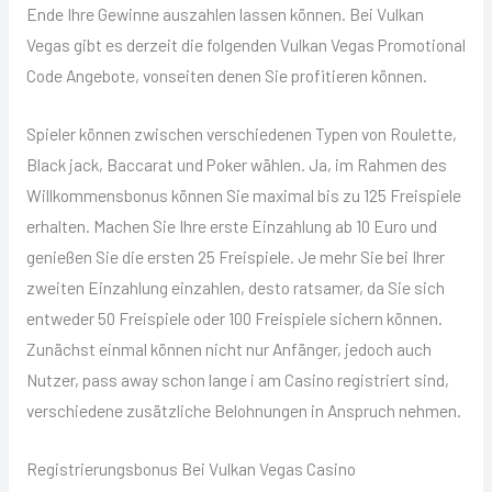
Ende Ihre Gewinne auszahlen lassen können. Bei Vulkan
Vegas gibt es derzeit die folgenden Vulkan Vegas Promotional
Code Angebote, vonseiten denen Sie profitieren können.
Spieler können zwischen verschiedenen Typen von Roulette,
Black jack, Baccarat und Poker wählen. Ja, im Rahmen des
Willkommensbonus können Sie maximal bis zu 125 Freispiele
erhalten. Machen Sie Ihre erste Einzahlung ab 10 Euro und
genießen Sie die ersten 25 Freispiele. Je mehr Sie bei Ihrer
zweiten Einzahlung einzahlen, desto ratsamer, da Sie sich
entweder 50 Freispiele oder 100 Freispiele sichern können.
Zunächst einmal können nicht nur Anfänger, jedoch auch
Nutzer, pass away schon lange i am Casino registriert sind,
verschiedene zusätzliche Belohnungen in Anspruch nehmen.
Registrierungsbonus Bei Vulkan Vegas Casino