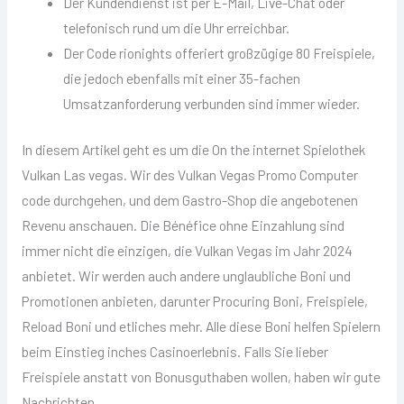
Der Kundendienst ist per E-Mail, Live-Chat oder
telefonisch rund um die Uhr erreichbar.
Der Code rionights offeriert großzügige 80 Freispiele,
die jedoch ebenfalls mit einer 35-fachen
Umsatzanforderung verbunden sind immer wieder.
In diesem Artikel geht es um die On the internet Spielothek
Vulkan Las vegas. Wir des Vulkan Vegas Promo Computer
code durchgehen, und dem Gastro-Shop die angebotenen
Revenu anschauen. Die Bénéfice ohne Einzahlung sind
immer nicht die einzigen, die Vulkan Vegas im Jahr 2024
anbietet. Wir werden auch andere unglaubliche Boni und
Promotionen anbieten, darunter Procuring Boni, Freispiele,
Reload Boni und etliches mehr. Alle diese Boni helfen Spielern
beim Einstieg inches Casinoerlebnis. Falls Sie lieber
Freispiele anstatt von Bonusguthaben wollen, haben wir gute
Nachrichten.