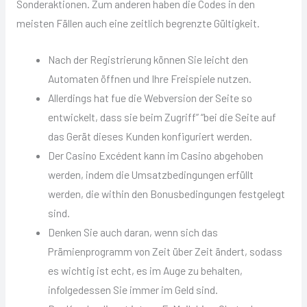
Sonderaktionen. Zum anderen haben die Codes in den
meisten Fällen auch eine zeitlich begrenzte Gültigkeit.
Nach der Registrierung können Sie leicht den
Automaten öffnen und Ihre Freispiele nutzen.
Allerdings hat fue die Webversion der Seite so
entwickelt, dass sie beim Zugriff” “bei die Seite auf
das Gerät dieses Kunden konfiguriert werden.
Der Casino Excédent kann im Casino abgehoben
werden, indem die Umsatzbedingungen erfüllt
werden, die within den Bonusbedingungen festgelegt
sind.
Denken Sie auch daran, wenn sich das
Prämienprogramm von Zeit über Zeit ändert, sodass
es wichtig ist echt, es im Auge zu behalten,
infolgedessen Sie immer im Geld sind.