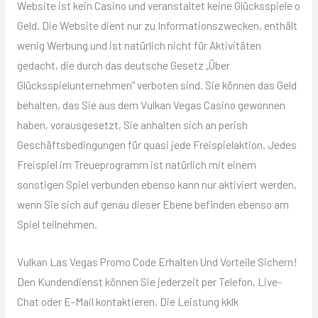
Website ist kein Casino und veranstaltet keine Glücksspiele o
Geld. Die Website dient nur zu Informationszwecken, enthält
wenig Werbung und ist natürlich nicht für Aktivitäten
gedacht, die durch das deutsche Gesetz „Über
Glücksspielunternehmen“ verboten sind. Sie können das Geld
behalten, das Sie aus dem Vulkan Vegas Casino gewonnen
haben, vorausgesetzt, Sie anhalten sich an perish
Geschäftsbedingungen für quasi jede Freispielaktion. Jedes
Freispiel im Treueprogramm ist natürlich mit einem
sonstigen Spiel verbunden ebenso kann nur aktiviert werden,
wenn Sie sich auf genau dieser Ebene befinden ebenso am
Spiel teilnehmen.
Vulkan Las Vegas Promo Code Erhalten Und Vorteile Sichern!
Den Kundendienst können Sie jederzeit per Telefon, Live-
Chat oder E-Mail kontaktieren. Die Leistung kklk