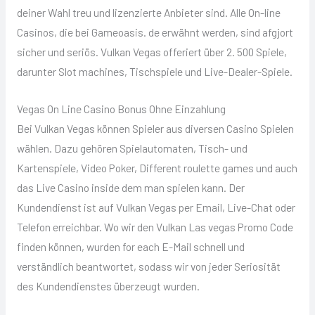
deiner Wahl treu und lizenzierte Anbieter sind. Alle On-line
Casinos, die bei Gameoasis. de erwähnt werden, sind afgjort
sicher und seriös. Vulkan Vegas offeriert über 2. 500 Spiele,
darunter Slot machines, Tischspiele und Live-Dealer-Spiele.
Vegas On Line Casino Bonus Ohne Einzahlung
Bei Vulkan Vegas können Spieler aus diversen Casino Spielen
wählen. Dazu gehören Spielautomaten, Tisch- und
Kartenspiele, Video Poker, Different roulette games und auch
das Live Casino inside dem man spielen kann. Der
Kundendienst ist auf Vulkan Vegas per Email, Live-Chat oder
Telefon erreichbar. Wo wir den Vulkan Las vegas Promo Code
finden können, wurden for each E-Mail schnell und
verständlich beantwortet, sodass wir von jeder Seriosität
des Kundendienstes überzeugt wurden.