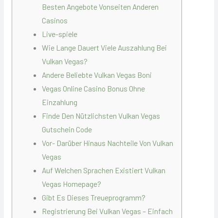
Besten Angebote Vonseiten Anderen
Casinos
Live-spiele
Wie Lange Dauert Viele Auszahlung Bei
Vulkan Vegas?
Andere Beliebte Vulkan Vegas Boni
Vegas Online Casino Bonus Ohne
Einzahlung
Finde Den Nützlichsten Vulkan Vegas
Gutschein Code
Vor- Darüber Hinaus Nachteile Von Vulkan
Vegas
Auf Welchen Sprachen Existiert Vulkan
Vegas Homepage?
Gibt Es Dieses Treueprogramm?
Registrierung Bei Vulkan Vegas – Einfach